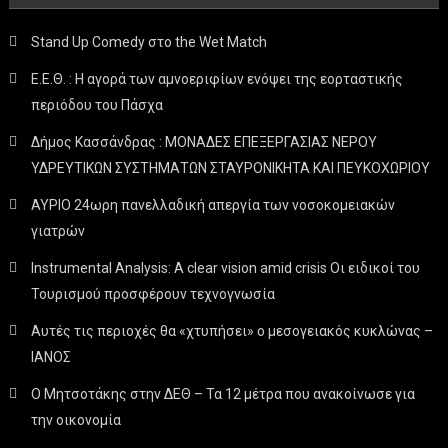
Stand Up Comedy στο the Wet Match
Ε.Ε.Θ. : Η αγορά των αμνοεριφίων ενόψει της εορταστικής
περιόδου του Πάσχα
Δήμος Κασσάνδρας : ΜΟΝΑΔΕΣ ΕΠΕΞΕΡΓΑΣΙΑΣ ΝΕΡΟΥ
ΥΔΡΕΥΤΙΚΩΝ ΣΥΣΤΗΜΑΤΩΝ ΣΤΑΥΡΟΝΙΚΗΤΑ ΚΑΙ ΠΕΥΚΟΧΩΡΙΟΥ
ΑΥΡΙΟ 24ωρη πανελλαδική απεργία των νοσοκομειακών
γιατρών
Instrumental Analysis: A clear vision amid crisis Οι ειδικοί του
Τουρισμού προσφέρουν τεχνογνωσία
Αυτές τις περιοχές θα «χτυπήσει» ο μεσογειακός κυκλώνας –
ΙΑΝΟΣ
Ο Μητσοτάκης στην ΔΕΘ – Τα 12 μέτρα που ανακοίνωσε για
την οικονομία