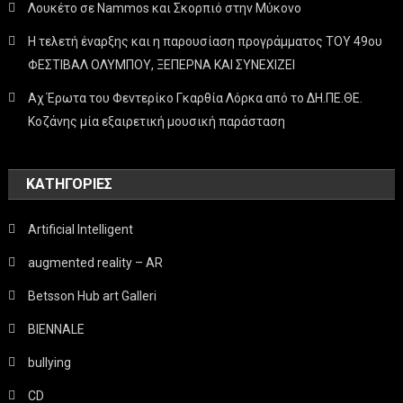
Λουκέτο σε Nammos και Σκορπιό στην Μύκονο
Η τελετή έναρξης και η παρουσίαση προγράμματος ΤΟΥ 49ου
ΦΕΣΤΙΒΑΛ ΟΛΥΜΠΟΥ, ΞΕΠΕΡΝΑ ΚΑΙ ΣΥΝΕΧΙΖΕΙ
Αχ Έρωτα του Φεντερίκο Γκαρθία Λόρκα από το ΔΗ.ΠΕ.ΘΕ.
Κοζάνης μία εξαιρετική μουσική παράσταση
KΑΤΗΓΟΡΊΕΣ
Artificial Intelligent
augmented reality – AR
Betsson Hub art Galleri
BIENNALE
bullying
CD