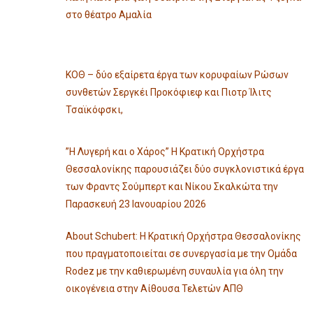
στο θέατρο Αμαλία
ΚΟΘ – δύο εξαίρετα έργα των κορυφαίων Ρώσων
συνθετών Σεργκέι Προκόφιεφ και Πιοτρ Ίλιτς
Τσαϊκόφσκι,
”Η Λυγερή και ο Χάρος” Η Κρατική Ορχήστρα
Θεσσαλονίκης παρουσιάζει δύο συγκλονιστικά έργα
των Φραντς Σούμπερτ και Νίκου Σκαλκώτα την
Παρασκευή 23 Ιανουαρίου 2026
About Schubert: Η Κρατική Ορχήστρα Θεσσαλονίκης
που πραγματοποιείται σε συνεργασία με την Ομάδα
Rodez με την καθιερωμένη συναυλία για όλη την
οικογένεια στην Αίθουσα Τελετών ΑΠΘ