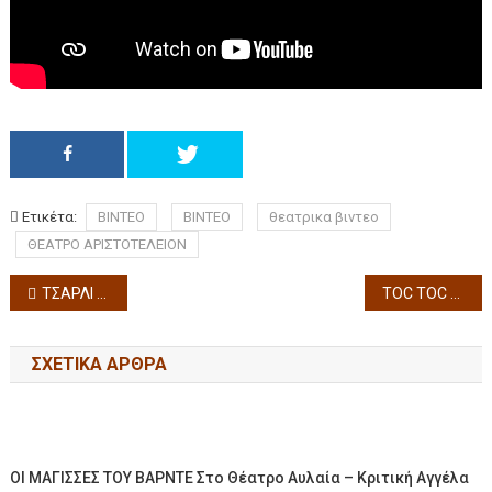
Ετικέτα:
BINTEO
ΒΙΝΤΕΟ
θεατρικα βιντεο
ΘΕΑΤΡΟ ΑΡΙΣΤΟΤΕΛΕΙΟΝ
ΤΣΑΡΛΙ – ΘΑΝΑΣΗΣ ΤΣΑΛΤΑΜΠΑΣΗΣ – ΠΡΕΜΙΕΡΑ
TOC TOC πάλι… πάλι… του Laurent Baffie – στο Θέατρο Radio City
ΣΧΕΤΙΚΆ ΆΡΘΡΑ
ΟΙ ΜΑΓΙΣΣΕΣ ΤΟΥ ΒΑΡΝΤΕ Στο Θέατρο Αυλαία – Κριτική Αγγέλα