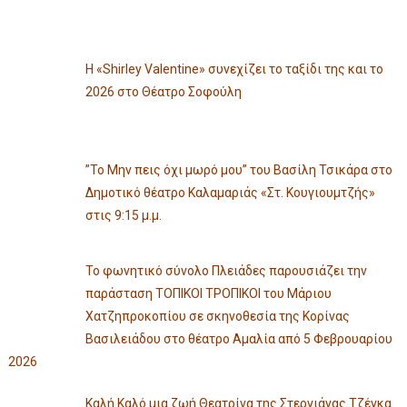
Η «Shirley Valentine» συνεχίζει το ταξίδι της και το
2026 στο Θέατρο Σοφούλη
”Το Μην πεις όχι μωρό μου” του Βασίλη Τσικάρα στο
Δημοτικό θέατρο Καλαμαριάς «Στ. Κουγιουμτζής»
στις 9:15 μ.μ.
Το φωνητικό σύνολο Πλειάδες παρουσιάζει την
παράσταση ΤΟΠΙΚΟΙ ΤΡΟΠΙΚΟΙ του Μάριου
Χατζηπροκοπίου σε σκηνοθεσία της Κορίνας
Βασιλειάδου στο θέατρο Αμαλία από 5 Φεβρουαρίου
2026
Καλή Καλό μια ζωή Θεατρίνα της Στεργιάνας Τζέγκα