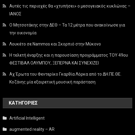
Αυτές τις περιοχές θα «χτυπήσει» ο μεσογειακός κυκλώνας –
ΙΑΝΟΣ
Ο Μητσοτάκης στην ΔΕΘ – Τα 12 μέτρα που ανακοίνωσε για
την οικονομία
Λουκέτο σε Nammos και Σκορπιό στην Μύκονο
Η τελετή έναρξης και η παρουσίαση προγράμματος ΤΟΥ 49ου
ΦΕΣΤΙΒΑΛ ΟΛΥΜΠΟΥ, ΞΕΠΕΡΝΑ ΚΑΙ ΣΥΝΕΧΙΖΕΙ
Αχ Έρωτα του Φεντερίκο Γκαρθία Λόρκα από το ΔΗ.ΠΕ.ΘΕ.
Κοζάνης μία εξαιρετική μουσική παράσταση
KΑΤΗΓΟΡΊΕΣ
Artificial Intelligent
augmented reality – AR