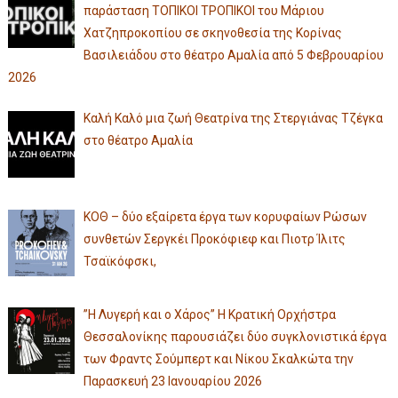
παράσταση ΤΟΠΙΚΟΙ ΤΡΟΠΙΚΟΙ του Μάριου
Χατζηπροκοπίου σε σκηνοθεσία της Κορίνας
Βασιλειάδου στο θέατρο Αμαλία από 5 Φεβρουαρίου
2026
Καλή Καλό μια ζωή Θεατρίνα της Στεργιάνας Τζέγκα
στο θέατρο Αμαλία
ΚΟΘ – δύο εξαίρετα έργα των κορυφαίων Ρώσων
συνθετών Σεργκέι Προκόφιεφ και Πιοτρ Ίλιτς
Τσαϊκόφσκι,
”Η Λυγερή και ο Χάρος” Η Κρατική Ορχήστρα
Θεσσαλονίκης παρουσιάζει δύο συγκλονιστικά έργα
των Φραντς Σούμπερτ και Νίκου Σκαλκώτα την
Παρασκευή 23 Ιανουαρίου 2026