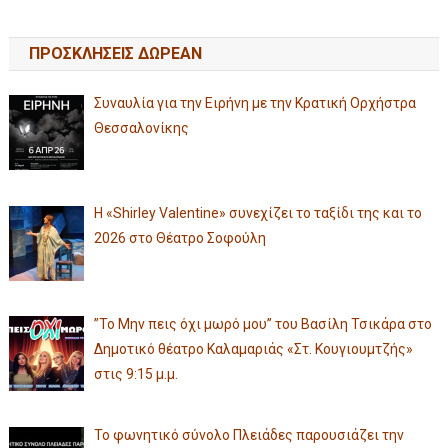
ΠΡΟΣΚΛΗΣΕΙΣ ΔΩΡΕΑΝ
Συναυλία για την Ειρήνη με την Κρατική Ορχήστρα
Θεσσαλονίκης
Η «Shirley Valentine» συνεχίζει το ταξίδι της και το
2026 στο Θέατρο Σοφούλη
”Το Μην πεις όχι μωρό μου” του Βασίλη Τσικάρα στο
Δημοτικό θέατρο Καλαμαριάς «Στ. Κουγιουμτζής»
στις 9:15 μ.μ.
Το φωνητικό σύνολο Πλειάδες παρουσιάζει την