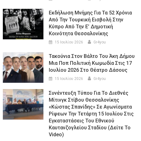
Εκδήλωση Μνήμης Για Τα 52 Χρόνια
Από Την Τουρκική Εισβολή Στην
Κύπρο Από Την Ε’ Δημοτική
Κοινότητα Θεσσαλονίκης
15 Ιουλίου 2026
Gr4you
Τακούνια Στον Βάλτο Του Άκη Δήμου
Μια Ποπ Πολιτική Κωμωδία Στις 17
Ιουλίου 2026 Στο Θέατρο Δάσους
15 Ιουλίου 2026
Gr4you
Συνέντευξη Τύπου Για Το Διεθνές
Μίτινγκ Στίβου Θεσσαλονίκης
«Κώστας Σπανίδης» Σε Αγωνίσματα
Ρίψεων Την Τετάρτη 15 Ιουλίου Στις
Εγκαταστάσεις Του Εθνικού
Καυτανζογλείου Σταδίου (Δείτε Το
Video)