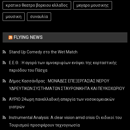
κρατικο θεατρο βορειου ελλαδος
μεγαρο μουσικης
μουσικη
συναυλία
FLYING NEWS
Stand Up Comedy στο the Wet Match
Ε.Ε.Θ. : Η αγορά των αμνοεριφίων ενόψει της εορταστικής
περιόδου του Πάσχα
Δήμος Κασσάνδρας : ΜΟΝΑΔΕΣ ΕΠΕΞΕΡΓΑΣΙΑΣ ΝΕΡΟΥ
ΥΔΡΕΥΤΙΚΩΝ ΣΥΣΤΗΜΑΤΩΝ ΣΤΑΥΡΟΝΙΚΗΤΑ ΚΑΙ ΠΕΥΚΟΧΩΡΙΟΥ
ΑΥΡΙΟ 24ωρη πανελλαδική απεργία των νοσοκομειακών
γιατρών
Instrumental Analysis: A clear vision amid crisis Οι ειδικοί του
Τουρισμού προσφέρουν τεχνογνωσία