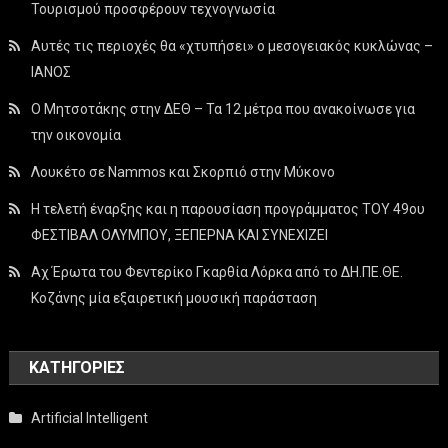
Τουρισμού προσφέρουν τεχνογνωσία
Αυτές τις περιοχές θα «χτυπήσει» ο μεσογειακός κυκλώνας –
ΙΑΝΟΣ
Ο Μητσοτάκης στην ΔΕΘ – Τα 12 μέτρα που ανακοίνωσε για
την οικονομία
Λουκέτο σε Nammos και Σκορπιό στην Μύκονο
Η τελετή έναρξης και η παρουσίαση προγράμματος ΤΟΥ 49ου
ΦΕΣΤΙΒΑΛ ΟΛΥΜΠΟΥ, ΞΕΠΕΡΝΑ ΚΑΙ ΣΥΝΕΧΙΖΕΙ
Αχ Έρωτα του Φεντερίκο Γκαρθία Λόρκα από το ΔΗ.ΠΕ.ΘΕ.
Κοζάνης μία εξαιρετική μουσική παράσταση
KΑΤΗΓΟΡΊΕΣ
Artificial Intelligent