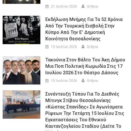
21 Ιουλίου 2026
Gr4you
Εκδήλωση Μνήμης Για Τα 52 Χρόνια
Από Την Τουρκική Εισβολή Στην
Κύπρο Από Την Ε’ Δημοτική
Κοινότητα Θεσσαλονίκης
15 Ιουλίου 2026
Gr4you
Τακούνια Στον Βάλτο Του Άκη Δήμου
Μια Ποπ Πολιτική Κωμωδία Στις 17
Ιουλίου 2026 Στο Θέατρο Δάσους
15 Ιουλίου 2026
Gr4you
Συνέντευξη Τύπου Για Το Διεθνές
Μίτινγκ Στίβου Θεσσαλονίκης
«Κώστας Σπανίδης» Σε Αγωνίσματα
Ρίψεων Την Τετάρτη 15 Ιουλίου Στις
Εγκαταστάσεις Του Εθνικού
Καυτανζογλείου Σταδίου (Δείτε Το