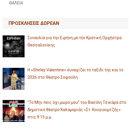
ΘΑΛΕΙΑ
ΠΡΟΣΚΛΗΣΕΙΣ ΔΩΡΕΑΝ
Συναυλία για την Ειρήνη με την Κρατική Ορχήστρα
Θεσσαλονίκης
Η «Shirley Valentine» συνεχίζει το ταξίδι της και το
2026 στο Θέατρο Σοφούλη
”Το Μην πεις όχι μωρό μου” του Βασίλη Τσικάρα στο
Δημοτικό θέατρο Καλαμαριάς «Στ. Κουγιουμτζής»
στις 9:15 μ.μ.