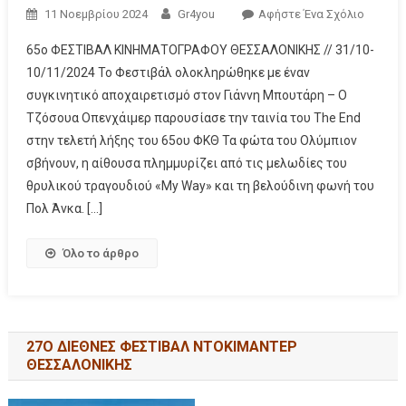
11 Νοεμβρίου 2024
Gr4you
Αφήστε Ένα Σχόλιο
65ο ΦΕΣΤΙΒΑΛ ΚΙΝΗΜΑΤΟΓΡΑΦΟΥ ΘΕΣΣΑΛΟΝΙΚΗΣ // 31/10-
10/11/2024 Το Φεστιβάλ ολοκληρώθηκε με έναν
συγκινητικό αποχαιρετισμό στον Γιάννη Μπουτάρη – Ο
Τζόσουα Οπενχάιμερ παρουσίασε την ταινία του The End
στην τελετή λήξης του 65ου ΦΚΘ Τα φώτα του Ολύμπιον
σβήνουν, η αίθουσα πλημμυρίζει από τις μελωδίες του
θρυλικού τραγουδιού «My Way» και τη βελούδινη φωνή του
Πολ Άνκα. […]
Όλο το άρθρο
27Ο ΔΙΕΘΝΕΣ ΦΕΣΤΙΒΑΛ ΝΤΟΚΙΜΑΝΤΕΡ
ΘΕΣΣΑΛΟΝΙΚΗΣ