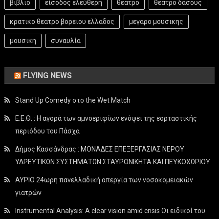
βιβλιο
είσοδος ελεύθερη
θεατρο
θεατρο δασους
κρατικο θεατρο βορειου ελλαδος
μεγαρο μουσικης
μουσικη
συναυλία
FLYING NEWS
Stand Up Comedy στο the Wet Match
Ε.Ε.Θ. : Η αγορά των αμνοεριφίων ενόψει της εορταστικής
περιόδου του Πάσχα
Δήμος Κασσάνδρας : ΜΟΝΑΔΕΣ ΕΠΕΞΕΡΓΑΣΙΑΣ ΝΕΡΟΥ
ΥΔΡΕΥΤΙΚΩΝ ΣΥΣΤΗΜΑΤΩΝ ΣΤΑΥΡΟΝΙΚΗΤΑ ΚΑΙ ΠΕΥΚΟΧΩΡΙΟΥ
ΑΥΡΙΟ 24ωρη πανελλαδική απεργία των νοσοκομειακών
γιατρών
Instrumental Analysis: A clear vision amid crisis Οι ειδικοί του