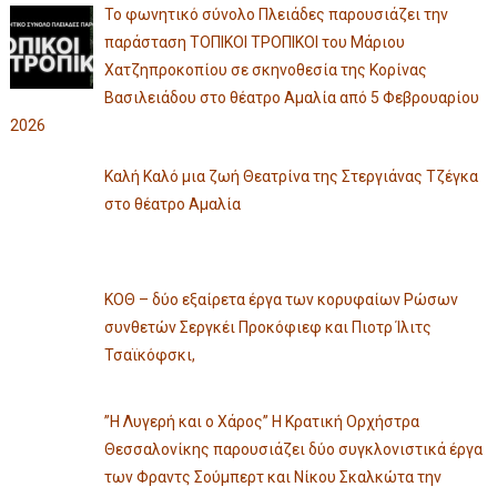
Το φωνητικό σύνολο Πλειάδες παρουσιάζει την
παράσταση ΤΟΠΙΚΟΙ ΤΡΟΠΙΚΟΙ του Μάριου
Χατζηπροκοπίου σε σκηνοθεσία της Κορίνας
Βασιλειάδου στο θέατρο Αμαλία από 5 Φεβρουαρίου
2026
Καλή Καλό μια ζωή Θεατρίνα της Στεργιάνας Τζέγκα
στο θέατρο Αμαλία
ΚΟΘ – δύο εξαίρετα έργα των κορυφαίων Ρώσων
συνθετών Σεργκέι Προκόφιεφ και Πιοτρ Ίλιτς
Τσαϊκόφσκι,
”Η Λυγερή και ο Χάρος” Η Κρατική Ορχήστρα
Θεσσαλονίκης παρουσιάζει δύο συγκλονιστικά έργα
των Φραντς Σούμπερτ και Νίκου Σκαλκώτα την