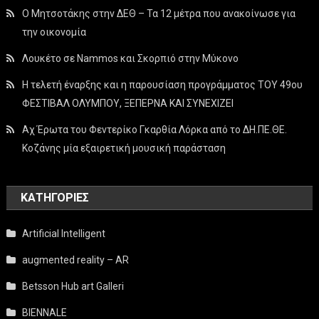
Ο Μητσοτάκης στην ΔΕΘ – Τα 12 μέτρα που ανακοίνωσε για
την οικονομία
Λουκέτο σε Nammos και Σκορπιό στην Μύκονο
Η τελετή έναρξης και η παρουσίαση προγράμματος ΤΟΥ 49ου
ΦΕΣΤΙΒΑΛ ΟΛΥΜΠΟΥ, ΞΕΠΕΡΝΑ ΚΑΙ ΣΥΝΕΧΙΖΕΙ
Αχ Έρωτα του Φεντερίκο Γκαρθία Λόρκα από το ΔΗ.ΠΕ.ΘΕ.
Κοζάνης μία εξαιρετική μουσική παράσταση
KΑΤΗΓΟΡΊΕΣ
Artificial Intelligent
augmented reality – AR
Betsson Hub art Galleri
BIENNALE