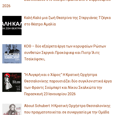
2026
Καλή Καλό μια ζωή Θεατρίνα της Στεργιάνας Τζέγκα
στο θέατρο Αμαλία
ΚΟΘ – δύο εξαίρετα έργα των κορυφαίων Ρώσων
συνθετών Σεργκέι Προκόφιεφ και Πιοτρ Ίλιτς
Τσαϊκόφσκι,
”Η Λυγερή και ο Χάρος” Η Κρατική Ορχήστρα
Θεσσαλονίκης παρουσιάζει δύο συγκλονιστικά έργα
των Φραντς Σούμπερτ και Νίκου Σκαλκώτα την
Παρασκευή 23 Ιανουαρίου 2026
About Schubert: Η Κρατική Ορχήστρα Θεσσαλονίκης
που πραγματοποιείται σε συνεργασία με την Ομάδα