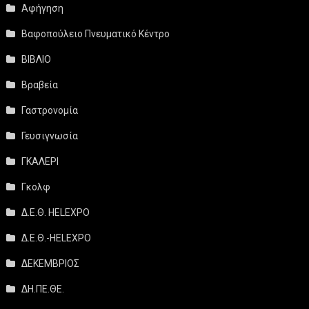
Αφήγηση
Βαφοπούλειο Πνευματικό Κέντρο
ΒΙΒΛΙΟ
Βραβεία
Γαστρονομία
Γευσιγνωσία
ΓΚΑΛΕΡΙ
Γκολφ
Δ.Ε.Θ. HELEXPO
Δ.Ε.Θ.-HELEXPO
ΔΕΚΕΜΒΡΙΟΣ
ΔΗ.ΠΕ.ΘΕ.