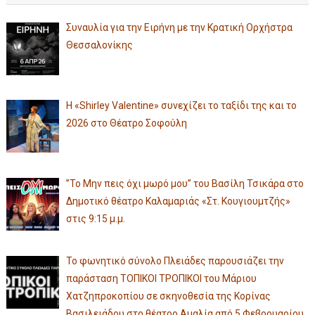
Συναυλία για την Ειρήνη με την Κρατική Ορχήστρα
Θεσσαλονίκης
Η «Shirley Valentine» συνεχίζει το ταξίδι της και το
2026 στο Θέατρο Σοφούλη
”Το Μην πεις όχι μωρό μου” του Βασίλη Τσικάρα στο
Δημοτικό θέατρο Καλαμαριάς «Στ. Κουγιουμτζής»
στις 9:15 μ.μ.
Το φωνητικό σύνολο Πλειάδες παρουσιάζει την
παράσταση ΤΟΠΙΚΟΙ ΤΡΟΠΙΚΟΙ του Μάριου
Χατζηπροκοπίου σε σκηνοθεσία της Κορίνας
Βασιλειάδου στο θέατρο Αμαλία από 5 Φεβρουαρίου