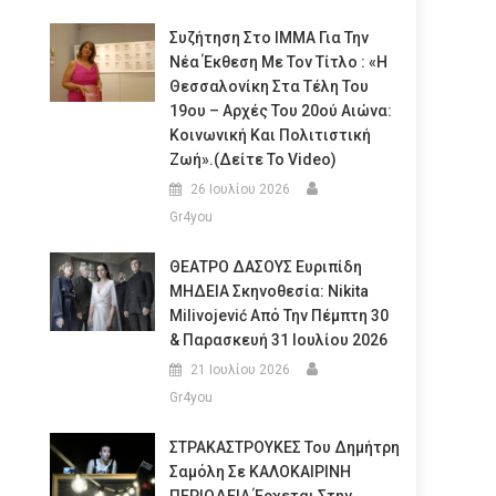
Συζήτηση Στο ΙΜΜΑ Για Την
Νέα Έκθεση Με Τον Τίτλο : «Η
Θεσσαλονίκη Στα Τέλη Του
19ου – Αρχές Του 20ού Αιώνα:
Κοινωνική Και Πολιτιστική
Ζωή».(Δείτε Το Video)
26 Ιουλίου 2026
Gr4you
ΘΕΑΤΡΟ ΔΑΣΟΥΣ Ευριπίδη
ΜΗΔΕΙΑ Σκηνοθεσία: Nikita
Milivojević Από Την Πέμπτη 30
& Παρασκευή 31 Ιουλίου 2026
21 Ιουλίου 2026
Gr4you
ΣΤΡΑΚΑΣΤΡΟΥΚΕΣ Του Δημήτρη
Σαμόλη Σε ΚΑΛΟΚΑΙΡΙΝΗ