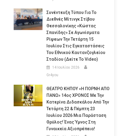
Συνέντευξη Τύπου Για Το
Διεθνές Μίτινγκ Στίβου
Θεσσαλονίκης «Κώστας
Σπανίδης» Σε Αγωνίσματα
Ρίψεων Την Τετάρτη 15
Ιουλίου Στις Εγκαταστάσεις
Του Εθνικού Καυτανζογλείου
Σταδίου (Δείτε Το Video)
14 Ιουλίου 2026
Gr4you
ΘΕΑΤΡΟ ΚΗΠΟΥ «Η ΠΟΡΝΗ ΑΠΟ
ΠΑΝΩ» 14ος ΧΡΟΝΟΣ Με Την
Κατερίνα Διδασκάλου Από Την
Τετάρτη 22 & Πέμπτη 23
Ιουλίου 2026 Μια Παράσταση
Θρύλος! Ένας Ύμνος Στη
Γυναικεία Αξιοπρέπεια!