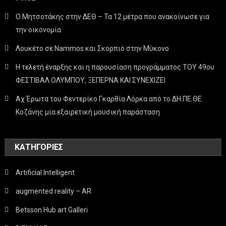
Ο Μητσοτάκης στην ΔΕΘ – Τα 12 μέτρα που ανακοίνωσε για
την οικονομία
Λουκέτο σε Nammos και Σκορπιό στην Μύκονο
Η τελετή έναρξης και η παρουσίαση προγράμματος ΤΟΥ 49ου
ΦΕΣΤΙΒΑΛ ΟΛΥΜΠΟΥ, ΞΕΠΕΡΝΑ ΚΑΙ ΣΥΝΕΧΙΖΕΙ
Αχ Έρωτα του Φεντερίκο Γκαρθία Λόρκα από το ΔΗ.ΠΕ.ΘΕ.
Κοζάνης μία εξαιρετική μουσική παράσταση
KΑΤΗΓΟΡΊΕΣ
Artificial Intelligent
augmented reality – AR
Betsson Hub art Galleri