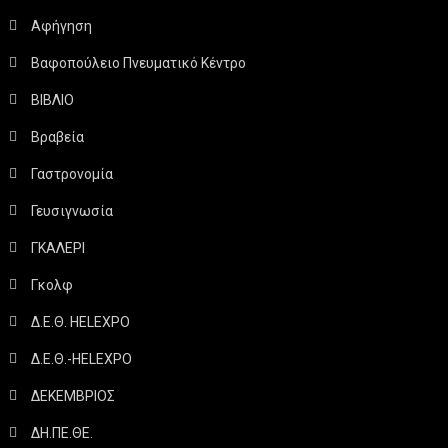
Αφήγηση
Βαφοπούλειο Πνευματικό Κέντρο
ΒΙΒΛΙΟ
Βραβεία
Γαστρονομία
Γευσιγνωσία
ΓΚΑΛΕΡΙ
Γκολφ
Δ.Ε.Θ. HELEXPO
Δ.Ε.Θ.-HELEXPO
ΔΕΚΕΜΒΡΙΟΣ
ΔΗ.ΠΕ.ΘΕ.