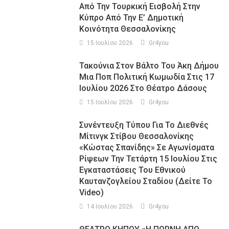
Από Την Τουρκική Εισβολή Στην
Κύπρο Από Την Ε’ Δημοτική
Κοινότητα Θεσσαλονίκης
15 Ιουλίου 2026
Gr4you
Τακούνια Στον Βάλτο Του Άκη Δήμου
Μια Ποπ Πολιτική Κωμωδία Στις 17
Ιουλίου 2026 Στο Θέατρο Δάσους
15 Ιουλίου 2026
Gr4you
Συνέντευξη Τύπου Για Το Διεθνές
Μίτινγκ Στίβου Θεσσαλονίκης
«Κώστας Σπανίδης» Σε Αγωνίσματα
Ρίψεων Την Τετάρτη 15 Ιουλίου Στις
Εγκαταστάσεις Του Εθνικού
Καυτανζογλείου Σταδίου (Δείτε Το
Video)
14 Ιουλίου 2026
Gr4you