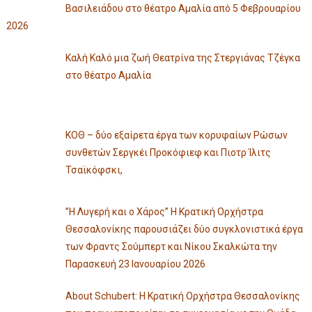
Βασιλειάδου στο θέατρο Αμαλία από 5 Φεβρουαρίου
2026
Καλή Καλό μια ζωή Θεατρίνα της Στεργιάνας Τζέγκα
στο θέατρο Αμαλία
ΚΟΘ – δύο εξαίρετα έργα των κορυφαίων Ρώσων
συνθετών Σεργκέι Προκόφιεφ και Πιοτρ Ίλιτς
Τσαϊκόφσκι,
”Η Λυγερή και ο Χάρος” Η Κρατική Ορχήστρα
Θεσσαλονίκης παρουσιάζει δύο συγκλονιστικά έργα
των Φραντς Σούμπερτ και Νίκου Σκαλκώτα την
Παρασκευή 23 Ιανουαρίου 2026
About Schubert: Η Κρατική Ορχήστρα Θεσσαλονίκης