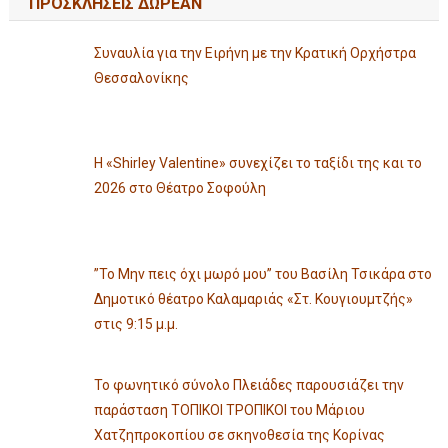
ΠΡΟΣΚΛΗΣΕΙΣ ΔΩΡΕΑΝ
Συναυλία για την Ειρήνη με την Κρατική Ορχήστρα
Θεσσαλονίκης
Η «Shirley Valentine» συνεχίζει το ταξίδι της και το
2026 στο Θέατρο Σοφούλη
”Το Μην πεις όχι μωρό μου” του Βασίλη Τσικάρα στο
Δημοτικό θέατρο Καλαμαριάς «Στ. Κουγιουμτζής»
στις 9:15 μ.μ.
Το φωνητικό σύνολο Πλειάδες παρουσιάζει την
παράσταση ΤΟΠΙΚΟΙ ΤΡΟΠΙΚΟΙ του Μάριου
Χατζηπροκοπίου σε σκηνοθεσία της Κορίνας