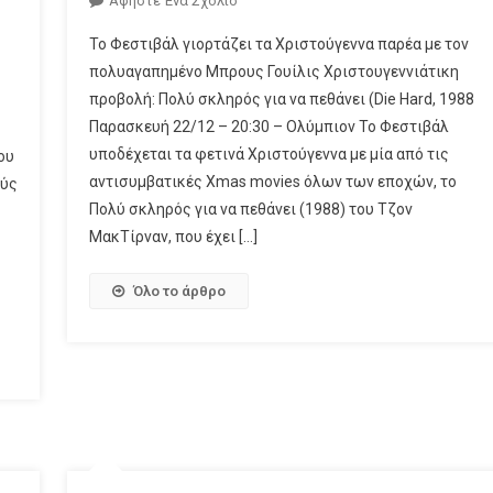
Αφήστε Ένα Σχόλιο
Το Φεστιβάλ γιορτάζει τα Χριστούγεννα παρέα με τον
πολυαγαπημένο Μπρους Γουίλις Χριστουγεννιάτικη
προβολή: Πολύ σκληρός για να πεθάνει (Die Hard, 1988
Παρασκευή 22/12 – 20:30 – Ολύμπιον Το Φεστιβάλ
υποδέχεται τα φετινά Χριστούγεννα με μία από τις
ου
αντισυμβατικές Xmas movies όλων των εποχών, το
ούς
Πολύ σκληρός για να πεθάνει (1988) του Τζον
ΜακΤίρναν, που έχει […]
Όλο το άρθρο