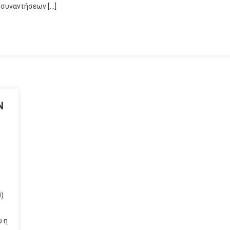
συναντήσεων […]
Ν
)
 η