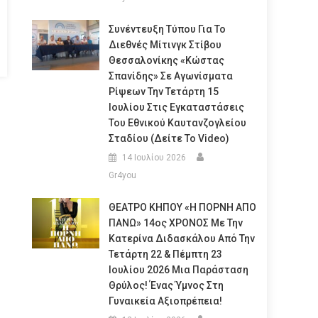
Συνέντευξη Τύπου Για Το
Διεθνές Μίτινγκ Στίβου
Θεσσαλονίκης «Κώστας
Σπανίδης» Σε Αγωνίσματα
Ρίψεων Την Τετάρτη 15
Ιουλίου Στις Εγκαταστάσεις
Του Εθνικού Καυτανζογλείου
Σταδίου (Δείτε Το Video)
14 Ιουλίου 2026
Gr4you
ΘΕΑΤΡΟ ΚΗΠΟΥ «Η ΠΟΡΝΗ ΑΠΟ
ΠΑΝΩ» 14ος ΧΡΟΝΟΣ Με Την
Κατερίνα Διδασκάλου Από Την
Τετάρτη 22 & Πέμπτη 23
Ιουλίου 2026 Μια Παράσταση
Θρύλος! Ένας Ύμνος Στη
Γυναικεία Αξιοπρέπεια!