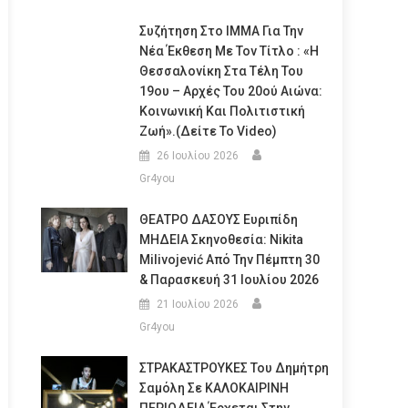
Συζήτηση Στο ΙΜΜΑ Για Την
Νέα Έκθεση Με Τον Τίτλο : «Η
Θεσσαλονίκη Στα Τέλη Του
19ου – Αρχές Του 20ού Αιώνα:
Κοινωνική Και Πολιτιστική
Ζωή».(Δείτε Το Video)
26 Ιουλίου 2026
Gr4you
ΘΕΑΤΡΟ ΔΑΣΟΥΣ Ευριπίδη
ΜΗΔΕΙΑ Σκηνοθεσία: Nikita
Milivojević Από Την Πέμπτη 30
& Παρασκευή 31 Ιουλίου 2026
21 Ιουλίου 2026
Gr4you
ΣΤΡΑΚΑΣΤΡΟΥΚΕΣ Του Δημήτρη
Σαμόλη Σε ΚΑΛΟΚΑΙΡΙΝΗ