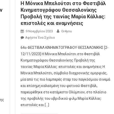
Η Μόνικα Μπελούτσι στο Φεστιβάλ
ν
Κινηματογράφου Θεσσαλονίκης
Προβολή της ταινίας Μαρία Κάλλας:
επιστολές και αναμνήσεις
9 Νοεμβρίου 2023
Gr4you
Αφήστε Ένα Σχόλιο
64o ΦΕΣΤΙΒΑΛ ΚΙΝΗΜΑΤΟΓΡΑΦΟΥ ΘΕΣΣΑΛΟΝΙΚΗΣ [2-
12/11/2023] Η Μόνικα Μπελούτσι στο Φεστιβάλ
Κινηματογράφου Θεσσαλονίκης Προβολή της
ταινίας Μαρία Κάλλας: επιστολές και αναμνήσεις Η
Μόνικα Μπελούτσι, σύμβολο διαχρονικής ομορφιάς,
μία από τις πιο λαμπερές σταρ του παγκόσμιου σινεμά
και επίσημη καλεσμένη του φετινού Φεστιβάλ,
παρευρέθηκε στο κατάμεστο Ολύμπιον, στο πλαίσιο
της προβολής του υβριδικού φιλμ Μαρία Κάλλας:
κης
επιστολές και […]