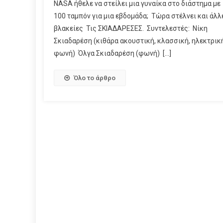
NASA ήθελε να στείλει μια γυναίκα στο διάστημα με
100 ταμπόν για μια εβδομάδα; Τώρα στέλνει και άλλ
βλακείες Τις ΣΚΙΑΔΑΡΕΣΕΣ. Συντελεστές: Νίκη
Σκιαδαρέση (κιθάρα ακουστική, κλασσική, ηλεκτρική
φωνή) Όλγα Σκιαδαρέση (φωνή) […]
Όλο το άρθρο