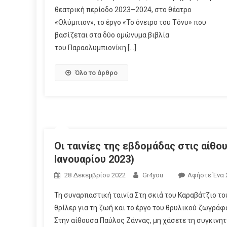
θεατρική περίοδο 2023–2024, στο θέατρο
«Ολύμπιον», το έργο «Το όνειρο του Τόνυ» που
βασίζεται στα δύο ομώνυμα βιβλία
του Παραολυμπιονίκη […]
Όλο το άρθρο
Οι ταινίες της εβδομάδας στις αίθο
Iανουαρίου 2023)
28 Δεκεμβρίου 2022
Gr4you
Αφήστε Ένα 
Τη συναρπαστική ταινία Στη σκιά του Καραβάτζιο το
θρίλερ για τη ζωή και το έργο του θρυλικού ζωγρά
Στην αίθουσα Παύλος Ζάννας, μη χάσετε τη συγκινητ