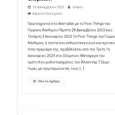
29 Δεκεμβρίου 2023
Gr4you
Αφήστε Ένα Σχόλιο
Πρωτοχρονιά στο Φεστιβάλ με το Poor Things του
Γιώργου Λάνθιμου Πέμπτη 28 Δεκεμβρίου 2023 έως
Τετάρτη 3 Ιανουαρίου 2023 Το Poor Things του Γιώργ
Λάνθιμου, η ταινία που ενθουσίασε κοινό και κριτικ
στην πρεμιέρα της, προβάλλεται από την Τρίτη 1η
Ιανουαρίου 2024 στο Ολύμπιον. Μεταφορά του
ομότιτλου μυθιστορήματος του Άλασντερ Τζέιμς
Γκρέι, με πρωταγωνιστές τους […]
Όλο το άρθρο