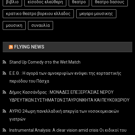
βιβλιο
είσοδος ελεύθερη
θεατρο
θεατρο δασους
κρατικο θεατρο βορειου ελλαδος
μεγαρο μουσικης
μουσικη
συναυλία
FLYING NEWS
Stand Up Comedy στο the Wet Match
Ε.Ε.Θ. : Η αγορά των αμνοεριφίων ενόψει της εορταστικής
περιόδου του Πάσχα
Δήμος Κασσάνδρας : ΜΟΝΑΔΕΣ ΕΠΕΞΕΡΓΑΣΙΑΣ ΝΕΡΟΥ
ΥΔΡΕΥΤΙΚΩΝ ΣΥΣΤΗΜΑΤΩΝ ΣΤΑΥΡΟΝΙΚΗΤΑ ΚΑΙ ΠΕΥΚΟΧΩΡΙΟΥ
ΑΥΡΙΟ 24ωρη πανελλαδική απεργία των νοσοκομειακών
γιατρών
Instrumental Analysis: A clear vision amid crisis Οι ειδικοί του