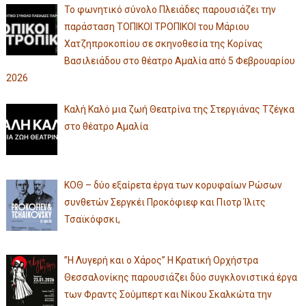
Το φωνητικό σύνολο Πλειάδες παρουσιάζει την
παράσταση ΤΟΠΙΚΟΙ ΤΡΟΠΙΚΟΙ του Μάριου
Χατζηπροκοπίου σε σκηνοθεσία της Κορίνας
Βασιλειάδου στο θέατρο Αμαλία από 5 Φεβρουαρίου
2026
Καλή Καλό μια ζωή Θεατρίνα της Στεργιάνας Τζέγκα
στο θέατρο Αμαλία
ΚΟΘ – δύο εξαίρετα έργα των κορυφαίων Ρώσων
συνθετών Σεργκέι Προκόφιεφ και Πιοτρ Ίλιτς
Τσαϊκόφσκι,
”Η Λυγερή και ο Χάρος” Η Κρατική Ορχήστρα
Θεσσαλονίκης παρουσιάζει δύο συγκλονιστικά έργα
των Φραντς Σούμπερτ και Νίκου Σκαλκώτα την