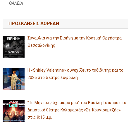
ΘΑΛΕΙΑ
ΠΡΟΣΚΛΗΣΕΙΣ ΔΩΡΕΑΝ
Συναυλία για την Ειρήνη με την Κρατική Ορχήστρα
Θεσσαλονίκης
Η «Shirley Valentine» συνεχίζει το ταξίδι της και το
2026 στο Θέατρο Σοφούλη
”Το Μην πεις όχι μωρό μου” του Βασίλη Τσικάρα στο
Δημοτικό θέατρο Καλαμαριάς «Στ. Κουγιουμτζής»
στις 9:15 μ.μ.