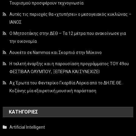
Τουρισμού προσφέρουν τεχνογνωσία
Αυτές τις περιοχές θα «χτυπήσει» ο μεσογειακός κυκλώνας –
ΙΑΝΟΣ
Ο Μητσοτάκης στην ΔΕΘ – Τα 12 μέτρα που ανακοίνωσε για
την οικονομία
Λουκέτο σε Nammos και Σκορπιό στην Μύκονο
Η τελετή έναρξης και η παρουσίαση προγράμματος ΤΟΥ 49ου
ΦΕΣΤΙΒΑΛ ΟΛΥΜΠΟΥ, ΞΕΠΕΡΝΑ ΚΑΙ ΣΥΝΕΧΙΖΕΙ
Αχ Έρωτα του Φεντερίκο Γκαρθία Λόρκα από το ΔΗ.ΠΕ.ΘΕ.
Κοζάνης μία εξαιρετική μουσική παράσταση
KΑΤΗΓΟΡΊΕΣ
Artificial Intelligent