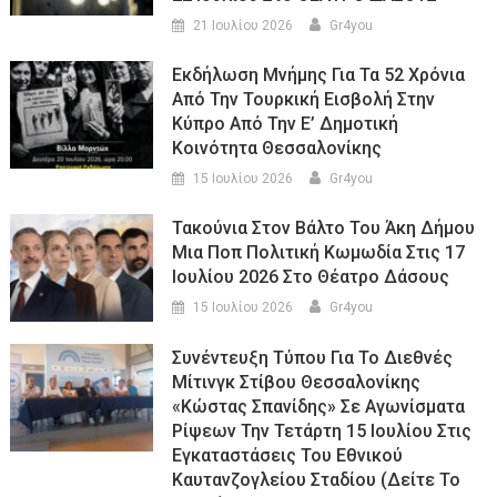
21 Ιουλίου 2026
Gr4you
Εκδήλωση Μνήμης Για Τα 52 Χρόνια
Από Την Τουρκική Εισβολή Στην
Κύπρο Από Την Ε’ Δημοτική
Κοινότητα Θεσσαλονίκης
15 Ιουλίου 2026
Gr4you
Τακούνια Στον Βάλτο Του Άκη Δήμου
Μια Ποπ Πολιτική Κωμωδία Στις 17
Ιουλίου 2026 Στο Θέατρο Δάσους
15 Ιουλίου 2026
Gr4you
Συνέντευξη Τύπου Για Το Διεθνές
Μίτινγκ Στίβου Θεσσαλονίκης
«Κώστας Σπανίδης» Σε Αγωνίσματα
Ρίψεων Την Τετάρτη 15 Ιουλίου Στις
Εγκαταστάσεις Του Εθνικού
Καυτανζογλείου Σταδίου (Δείτε Το