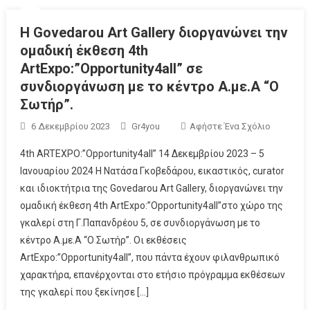
Η Govedarou Art Gallery διοργανώνει την
ομαδική έκθεση 4th
ArtExpo:”Opportunity4all” σε
συνδιοργάνωση με το κέντρο Α.με.Α “Ο
Σωτήρ”.
6 Δεκεμβρίου 2023
Gr4you
Αφήστε Ένα Σχόλιο
4th ARTEXPO:”Opportunity4all” 14 Δεκεμβρίου 2023 – 5
Ιανουαρίου 2024 Η Νατάσα Γκοβεδάρου, εικαστικός, curator
και ιδιοκτήτρια της Govedarou Art Gallery, διοργανώνει την
ομαδική έκθεση 4th ArtExpo:”Opportunity4all”στο χώρο της
γκαλερί στη Γ.Παπανδρέου 5, σε συνδιοργάνωση με το
κέντρο Α.με.Α “Ο Σωτήρ”. Οι εκθέσεις
ArtExpo:”Opportunity4all”, που πάντα έχουν φιλανθρωπικό
χαρακτήρα, επανέρχονται στο ετήσιο πρόγραμμα εκθέσεων
της γκαλερί που ξεκίνησε […]