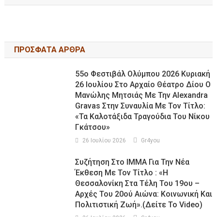
ΠΡΟΣΦΑΤΑ ΑΡΘΡΑ
55ο Φεστιβάλ Ολύμπου 2026 Κυριακή
26 Ιουλίου Στο Αρχαίο Θέατρο Δίου Ο
Μανώλης Μητσιάς Με Την Alexandra
Gravas Στην Συναυλία Με Τον Τίτλο:
«τα Καλοτάξιδα Τραγούδια Του Νίκου
Γκάτσου»
26 Ιουλίου 2026
Gr4you
Συζήτηση Στο ΙΜΜΑ Για Την Νέα
Έκθεση Με Τον Τίτλο : «Η
Θεσσαλονίκη Στα Τέλη Του 19ου –
Αρχές Του 20ού Αιώνα: Κοινωνική Και
Πολιτιστική Ζωή».(Δείτε Το Video)