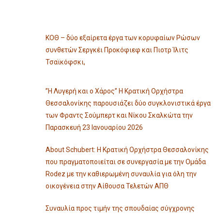
ΚΟΘ – δύο εξαίρετα έργα των κορυφαίων Ρώσων
συνθετών Σεργκέι Προκόφιεφ και Πιοτρ Ίλιτς
Τσαϊκόφσκι,
”Η Λυγερή και ο Χάρος” Η Κρατική Ορχήστρα
Θεσσαλονίκης παρουσιάζει δύο συγκλονιστικά έργα
των Φραντς Σούμπερτ και Νίκου Σκαλκώτα την
Παρασκευή 23 Ιανουαρίου 2026
About Schubert: Η Κρατική Ορχήστρα Θεσσαλονίκης
που πραγματοποιείται σε συνεργασία με την Ομάδα
Rodez με την καθιερωμένη συναυλία για όλη την
οικογένεια στην Αίθουσα Τελετών ΑΠΘ
Συναυλία προς τιμήν της σπουδαίας σύγχρονης