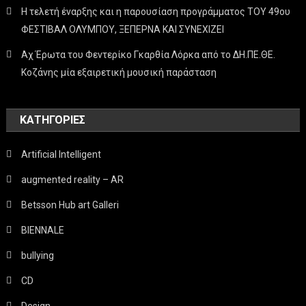
Η τελετή έναρξης και η παρουσίαση προγράμματος ΤΟΥ 49ου
ΦΕΣΤΙΒΑΛ ΟΛΥΜΠΟΥ, ΞΕΠΕΡΝΑ ΚΑΙ ΣΥΝΕΧΙΖΕΙ
Αχ Έρωτα του Φεντερίκο Γκαρθία Λόρκα από το ΔΗ.ΠΕ.ΘΕ.
Κοζάνης μία εξαιρετική μουσική παράσταση
KΑΤΗΓΟΡΊΕΣ
Artificial Intelligent
augmented reality – AR
Betsson Hub art Galleri
BIENNALE
bullying
CD