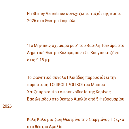
Η «Shirley Valentine» συνεχίζει το ταξίδι της και το
2026 στο Θέατρο Σοφούλη
”Το Μην πεις όχι μωρό μου” του Βασίλη Τσικάρα στο
Δημοτικό θέατρο Καλαμαριάς «Στ. Κουγιουμτζής»
στις 9:15 μ.μ.
Το φωνητικό σύνολο Πλειάδες παρουσιάζει την
παράσταση ΤΟΠΙΚΟΙ ΤΡΟΠΙΚΟΙ του Μάριου
Χατζηπροκοπίου σε σκηνοθεσία της Κορίνας
Βασιλειάδου στο θέατρο Αμαλία από 5 Φεβρουαρίου
2026
Καλή Καλό μια ζωή Θεατρίνα της Στεργιάνας Τζέγκα
στο θέατρο Αμαλία