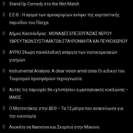
Stand Up Comedy στο the Wet Match
Ε.Ε.Θ. : Η αγορά των αμνοεριφίων ενόψει της εορταστικής
περιόδου του Πάσχα
Δήμος Κασσάνδρας : ΜΟΝΑΔΕΣ ΕΠΕΞΕΡΓΑΣΙΑΣ ΝΕΡΟΥ
ΥΔΡΕΥΤΙΚΩΝ ΣΥΣΤΗΜΑΤΩΝ ΣΤΑΥΡΟΝΙΚΗΤΑ ΚΑΙ ΠΕΥΚΟΧΩΡΙΟΥ
ΑΥΡΙΟ 24ωρη πανελλαδική απεργία των νοσοκομειακών
γιατρών
Instrumental Analysis: A clear vision amid crisis Οι ειδικοί του
Τουρισμού προσφέρουν τεχνογνωσία
Αυτές τις περιοχές θα «χτυπήσει» ο μεσογειακός κυκλώνας –
ΙΑΝΟΣ
Ο Μητσοτάκης στην ΔΕΘ – Τα 12 μέτρα που ανακοίνωσε για
την οικονομία
Λουκέτο σε Nammos και Σκορπιό στην Μύκονο