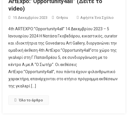
ArtExpo:”Opportunity4all” (Δείτε το
video)
15 Δεκεμβρίου 2023
Gr4you
Αφήστε Ένα Σχόλιο
4th ARTEXPO:”Opportunity4all” 14 Δεκεμβρίου 2023 – 5
Ιανουαρίου 2024 Η Νατάσα Γκοβεδάρου, εικαστικός, curator
και ιδιοκτήτρια της Govedarou Art Gallery, διοργανώνει την
ομαδική έκθεση 4th ArtExpo:”Opportunity4all”στο χώρο της
γκαλερί στη Γ.Παπανδρέου 5, σε συνδιοργάνωση με το
κέντρο Α.με.Α “Ο Σωτήρ”. Οι εκθέσεις
ArtExpo:”Opportunity4all”, που πάντα έχουν φιλανθρωπικό
χαρακτήρα, επανέρχονται στο ετήσιο πρόγραμμα εκθέσεων
της γκαλερί […]
Όλο το άρθρο