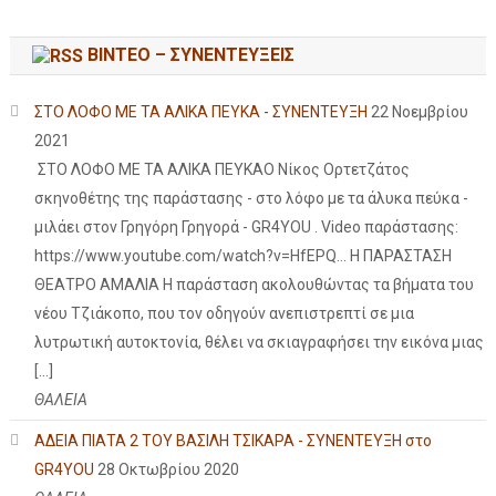
ΒΙΝΤΕΟ – ΣΥΝΕΝΤΕΥΞΕΙΣ
ΣΤΟ ΛΟΦΟ ΜΕ ΤΑ ΑΛΙΚΑ ΠΕΥΚΑ - ΣΥΝΕΝΤΕΥΞΗ
22 Νοεμβρίου
2021
ΣΤΟ ΛΟΦΟ ΜΕ ΤΑ ΑΛΙΚΑ ΠΕΥΚΑΟ Νίκος Ορτετζάτος
σκηνοθέτης της παράστασης - στο λόφο με τα άλυκα πεύκα -
μιλάει στον Γρηγόρη Γρηγορά - GR4YOU . Video παράστασης:
https://www.youtube.com/watch?v=HfEPQ... Η ΠΑΡΑΣΤΑΣΗ
ΘΕΑΤΡΟ ΑΜΑΛΙΑ Η παράσταση ακολουθώντας τα βήματα του
νέου Τζιάκοπο, που τον οδηγούν ανεπιστρεπτί σε μια
λυτρωτική αυτοκτονία, θέλει να σκιαγραφήσει την εικόνα μιας
[…]
ΘΑΛΕΙΑ
ΑΔΕΙΑ ΠΙΑΤΑ 2 ΤΟΥ ΒΑΣΙΛΗ ΤΣΙΚΑΡΑ - ΣΥΝΕΝΤΕΥΞΗ στο
GR4YOU
28 Οκτωβρίου 2020