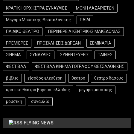
ΚΡΑΤΙΚΗ ΟΡΧΗΣΤΡΑ ΣΥΝΑΥΛΙΕΣ
ΜΟΝΗ ΛΑΖΑΡΙΣΤΩΝ
Μεγαρο Μουσικής Θεσσαλονίκης
ΠΑΙΔΙ
ΠΑΙΔΙΚΟ ΘΕΑΤΡΟ
ΠΕΡΙΦΕΡΕΙΑ ΚΕΝΤΡΙΚΗΣ ΜΑΚΕΔΟΝΙΑΣ
ΠΡΕΜΙΕΡΕΣ
ΠΡΟΣΚΛΗΣΕΙΣ ΔΩΡΕΑΝ
ΣΕΜΙΝΑΡΙΑ
ΣΙΝΕΜΑ
ΣΥΝΑΥΛΙΕΣ
ΣΥΝΕΝΤΕΥΞΕΙΣ
ΤΑΙΝΙΕΣ
ΦΕΣΤΙΒΑΛ
ΦΕΣΤΙΒΑΛ ΚΙΝΗΜΑΤΟΓΡΑΦΟΥ ΘΕΣΣΑΛΟΝΙΚΗΣ
βιβλιο
είσοδος ελεύθερη
θεατρο
θεατρο δασους
κρατικο θεατρο βορειου ελλαδος
μεγαρο μουσικης
μουσικη
συναυλία
FLYING NEWS