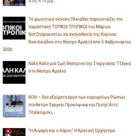
στις 9:15 μ.μ.
Το φωνητικό σύνολο Πλειάδες παρουσιάζει την
παράσταση ΤΟΠΙΚΟΙ ΤΡΟΠΙΚΟΙ του Μάριου
Χατζηπροκοπίου σε σκηνοθεσία της Κορίνας
Βασιλειάδου στο θέατρο Αμαλία από 5 Φεβρουαρίου
2026
Καλή Καλό μια ζωή Θεατρίνα της Στεργιάνας Τζέγκα
στο θέατρο Αμαλία
ΚΟΘ – δύο εξαίρετα έργα των κορυφαίων Ρώσων
συνθετών Σεργκέι Προκόφιεφ και Πιοτρ Ίλιτς
Τσαϊκόφσκι,
”Η Λυγερή και ο Χάρος” Η Κρατική Ορχήστρα