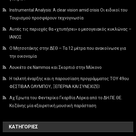
Instrumental Analysis: A clear vision amid crisis Οι ειδικοί του
Τουρισμού προσφέρουν τεχνογνωσία
Αυτές τις περιοχές θα «χτυπήσει» ο μεσογειακός κυκλώνας –
ΙΑΝΟΣ
Ο Μητσοτάκης στην ΔΕΘ – Τα 12 μέτρα που ανακοίνωσε για
την οικονομία
Λουκέτο σε Nammos και Σκορπιό στην Μύκονο
Η τελετή έναρξης και η παρουσίαση προγράμματος ΤΟΥ 49ου
ΦΕΣΤΙΒΑΛ ΟΛΥΜΠΟΥ, ΞΕΠΕΡΝΑ ΚΑΙ ΣΥΝΕΧΙΖΕΙ
Αχ Έρωτα του Φεντερίκο Γκαρθία Λόρκα από το ΔΗ.ΠΕ.ΘΕ.
Κοζάνης μία εξαιρετική μουσική παράσταση
KΑΤΗΓΟΡΊΕΣ