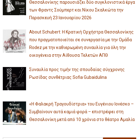
Θεσσαλονίκης παρουσιάζει δύο συγκλονιστικά έργα
των Φραντς Σούμπερτ και Νίκου Σκαλκώτα την
Παρασκευή 23 Ιανουαρίου 2026
About Schubert: Η Κρατική Ορχήστρα Θεσσαλονίκης
που πραγματοποιείται σε συνεργασία με την Ομάδα
Rodez με την καθιερωμένη συναυλία για όλη την
οικογένεια στην Αίθουσα Τελετών ΑΠΘ
Συναυλία προς τιμήν της σπουδαίας σύγχρονης
Ρωσίδας συνθέτριας Sofia Gubaidulina
«Η Φαλακρή Τραγουδίστρια» του Ευγένιου Ιονέσκο –
Συμβαίνουν αυτά καμιά φορά – επιστρέφει στη
Θεσσαλονίκη μετά από 10 χρόνια στο θέατρο Αμαλία