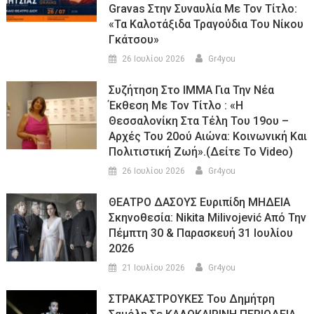
Gravas Στην Συναυλία Με Τον Τίτλο:
«τα Καλοτάξιδα Τραγούδια Του Νίκου
Γκάτσου»
26 Ιουλίου 2026
Gr4you
Συζήτηση Στο ΙΜΜΑ Για Την Νέα
Έκθεση Με Τον Τίτλο : «Η
Θεσσαλονίκη Στα Τέλη Του 19ου –
Αρχές Του 20ού Αιώνα: Κοινωνική Και
Πολιτιστική Ζωή».(Δείτε Το Video)
26 Ιουλίου 2026
Gr4you
ΘΕΑΤΡΟ ΔΑΣΟΥΣ Ευριπίδη ΜΗΔΕΙΑ
Σκηνοθεσία: Nikita Milivojević Από Την
Πέμπτη 30 & Παρασκευή 31 Ιουλίου
2026
21 Ιουλίου 2026
Gr4you
ΣΤΡΑΚΑΣΤΡΟΥΚΕΣ Του Δημήτρη