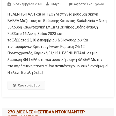
6 Δεκεμβρίου 2023
Gr4you
Αφήστε Ένα Σχόλιο
Η ΕΛΕΝΗ ΒΙΤΑΛΗ και οι ΤΖΟΥΜ στη νέα μουσική σκηνή
ΒΑΒΕΛ Μαζί τους οι: Θοδωρής Κοτονιάς Sadahzinia – Νίκη
Ξυλούρη Καλλιτεχνική Επιμέλεια: Νίκος Ξύδης έναρξη
Σάββατο 16 Δεκεμβρίου 2023 και
τα Σάββατα 23,30 Δεκεμβρίου & 6 Ιανουαρίου Και
τις παραμονές Χριστουγέννων, Κυριακή 24/12
Πρωτοχρονιάς, Κυριακή 31/12 Η ΕΛΕΝΗ ΒΙΤΑΛΗ σε μία
λαμπερή ΒΕΓΓΕΡΑ στη νέα μουσική σκηνή ΒΑΒΕΛ! Με την
πιο απρόσμενη παρέα σ’ ένα αναπάντεχο μουσικό αντάμωμα!
Η Ελένη Βιτάλη δε […]
Όλο το άρθρο
27Ο ΔΙΕΘΝΕΣ ΦΕΣΤΙΒΑΛ ΝΤΟΚΙΜΑΝΤΕΡ