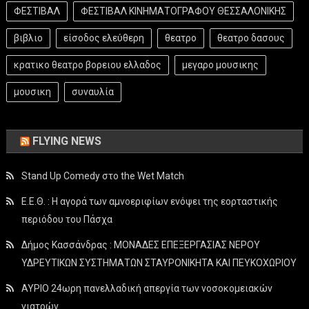
ΦΕΣΤΙΒΑΛ
ΦΕΣΤΙΒΑΛ ΚΙΝΗΜΑΤΟΓΡΑΦΟΥ ΘΕΣΣΑΛΟΝΙΚΗΣ
βιβλιο
είσοδος ελεύθερη
θεατρο
θεατρο δασους
κρατικο θεατρο βορειου ελλαδος
μεγαρο μουσικης
μουσικη
συναυλία
FLYING NEWS
Stand Up Comedy στο the Wet Match
Ε.Ε.Θ. : Η αγορά των αμνοεριφίων ενόψει της εορταστικής
περιόδου του Πάσχα
Δήμος Κασσάνδρας : ΜΟΝΑΔΕΣ ΕΠΕΞΕΡΓΑΣΙΑΣ ΝΕΡΟΥ
ΥΔΡΕΥΤΙΚΩΝ ΣΥΣΤΗΜΑΤΩΝ ΣΤΑΥΡΟΝΙΚΗΤΑ ΚΑΙ ΠΕΥΚΟΧΩΡΙΟΥ
ΑΥΡΙΟ 24ωρη πανελλαδική απεργία των νοσοκομειακών
γιατρών