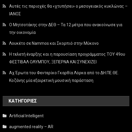
Αυτές τις περιοχές θα «χτυπήσει» ο μεσογειακός κυκλώνας –
ΙΑΝΟΣ
Ο Μητσοτάκης στην ΔΕΘ – Τα 12 μέτρα που ανακοίνωσε για
την οικονομία
Λουκέτο σε Nammos και Σκορπιό στην Μύκονο
Η τελετή έναρξης και η παρουσίαση προγράμματος ΤΟΥ 49ου
ΦΕΣΤΙΒΑΛ ΟΛΥΜΠΟΥ, ΞΕΠΕΡΝΑ ΚΑΙ ΣΥΝΕΧΙΖΕΙ
Αχ Έρωτα του Φεντερίκο Γκαρθία Λόρκα από το ΔΗ.ΠΕ.ΘΕ.
Κοζάνης μία εξαιρετική μουσική παράσταση
KΑΤΗΓΟΡΊΕΣ
Artificial Intelligent
augmented reality – AR