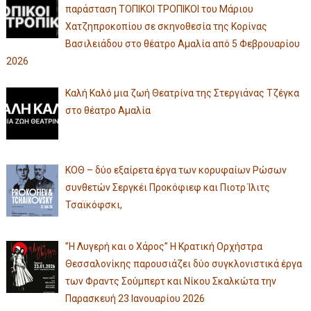
παράσταση ΤΟΠΙΚΟΙ ΤΡΟΠΙΚΟΙ του Μάριου
Χατζηπροκοπίου σε σκηνοθεσία της Κορίνας
Βασιλειάδου στο θέατρο Αμαλία από 5 Φεβρουαρίου
2026
Καλή Καλό μια ζωή Θεατρίνα της Στεργιάνας Τζέγκα
στο θέατρο Αμαλία
ΚΟΘ – δύο εξαίρετα έργα των κορυφαίων Ρώσων
συνθετών Σεργκέι Προκόφιεφ και Πιοτρ Ίλιτς
Τσαϊκόφσκι,
”Η Λυγερή και ο Χάρος” Η Κρατική Ορχήστρα
Θεσσαλονίκης παρουσιάζει δύο συγκλονιστικά έργα
των Φραντς Σούμπερτ και Νίκου Σκαλκώτα την
Παρασκευή 23 Ιανουαρίου 2026