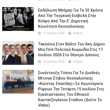
Εκδήλωση Μνήμης Για Τα 52 Χρόνια
Από Την Τουρκική Εισβολή Στην
Κύπρο Από Την Ε’ Δημοτική
Κοινότητα Θεσσαλονίκης
15 Ιουλίου 2026
Gr4you
Τακούνια Στον Βάλτο Του Άκη Δήμου
Μια Ποπ Πολιτική Κωμωδία Στις 17
Ιουλίου 2026 Στο Θέατρο Δάσους
15 Ιουλίου 2026
Gr4you
Συνέντευξη Τύπου Για Το Διεθνές
Μίτινγκ Στίβου Θεσσαλονίκης
«Κώστας Σπανίδης» Σε Αγωνίσματα
Ρίψεων Την Τετάρτη 15 Ιουλίου Στις
Εγκαταστάσεις Του Εθνικού
Καυτανζογλείου Σταδίου (Δείτε Το
Video)