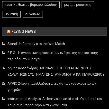
κρατικο θεατρο βορειου ελλαδος
μεγαρο μουσικης
μουσικη
συναυλία
FLYING NEWS
Stand Up Comedy στο the Wet Match
Ε.Ε.Θ. : Η αγορά των αμνοεριφίων ενόψει της εορταστικής
περιόδου του Πάσχα
Δήμος Κασσάνδρας : ΜΟΝΑΔΕΣ ΕΠΕΞΕΡΓΑΣΙΑΣ ΝΕΡΟΥ
ΥΔΡΕΥΤΙΚΩΝ ΣΥΣΤΗΜΑΤΩΝ ΣΤΑΥΡΟΝΙΚΗΤΑ ΚΑΙ ΠΕΥΚΟΧΩΡΙΟΥ
ΑΥΡΙΟ 24ωρη πανελλαδική απεργία των νοσοκομειακών
γιατρών
Instrumental Analysis: A clear vision amid crisis Οι ειδικοί του
Τουρισμού προσφέρουν τεχνογνωσία