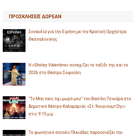
ΠΡΟΣΚΛΗΣΕΙΣ ΔΩΡΕΑΝ
Συναυλία για την Ειρήνη με την Κρατική Ορχήστρα
Θεσσαλονίκης
Η «Shirley Valentine» συνεχίζει το ταξίδι της και το
2026 στο Θέατρο Σοφούλη
”Το Μην πεις όχι μωρό μου” του Βασίλη Τσικάρα στο
Δημοτικό θέατρο Καλαμαριάς «Στ. Κουγιουμτζής»
στις 9:15 μ.μ.
Το φωνητικό σύνολο Πλειάδες παρουσιάζει την