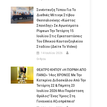
Συνέντευξη Τύπου Για Το
Διεθνές Μίτινγκ Στίβου
Θεσσαλονίκης «Κώστας
Σπανίδης» Σε Αγωνίσματα
Ρίψεων Την Τετάρτη 15
Ιουλίου Στις Εγκαταστάσεις
Του Εθνικού Καυτανζογλείου
Σταδίου (Δείτε Το Video)
14 Ιουλίου 2026
Gr4you
ΘΕΑΤΡΟ ΚΗΠΟΥ «Η ΠΟΡΝΗ ΑΠΟ
ΠΑΝΩ» 14ος ΧΡΟΝΟΣ Με Την
Κατερίνα Διδασκάλου Από Την
Τετάρτη 22 & Πέμπτη 23
Ιουλίου 2026 Μια Παράσταση
Θρύλος! Ένας Ύμνος Στη
Γυναικεία Αξιοπρέπεια!