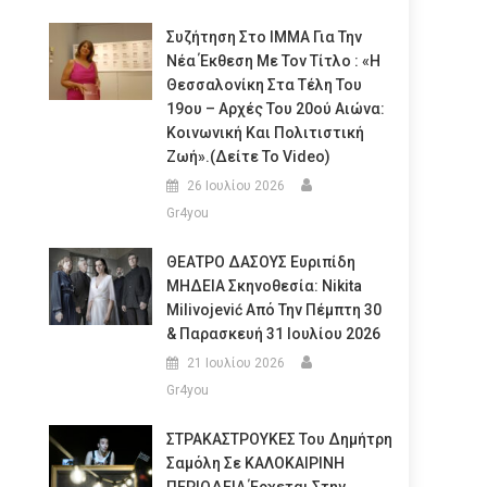
Συζήτηση Στο ΙΜΜΑ Για Την
Νέα Έκθεση Με Τον Τίτλο : «Η
Θεσσαλονίκη Στα Τέλη Του
19ου – Αρχές Του 20ού Αιώνα:
Κοινωνική Και Πολιτιστική
Ζωή».(Δείτε Το Video)
26 Ιουλίου 2026
Gr4you
ΘΕΑΤΡΟ ΔΑΣΟΥΣ Ευριπίδη
ΜΗΔΕΙΑ Σκηνοθεσία: Nikita
Milivojević Από Την Πέμπτη 30
& Παρασκευή 31 Ιουλίου 2026
21 Ιουλίου 2026
Gr4you
ΣΤΡΑΚΑΣΤΡΟΥΚΕΣ Του Δημήτρη
Σαμόλη Σε ΚΑΛΟΚΑΙΡΙΝΗ