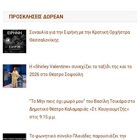
ΠΡΟΣΚΛΗΣΕΙΣ ΔΩΡΕΑΝ
Συναυλία για την Ειρήνη με την Κρατική Ορχήστρα
Θεσσαλονίκης
Η «Shirley Valentine» συνεχίζει το ταξίδι της και το
2026 στο Θέατρο Σοφούλη
”Το Μην πεις όχι μωρό μου” του Βασίλη Τσικάρα στο
Δημοτικό θέατρο Καλαμαριάς «Στ. Κουγιουμτζής»
στις 9:15 μ.μ.
Το φωνητικό σύνολο Πλειάδες παρουσιάζει την