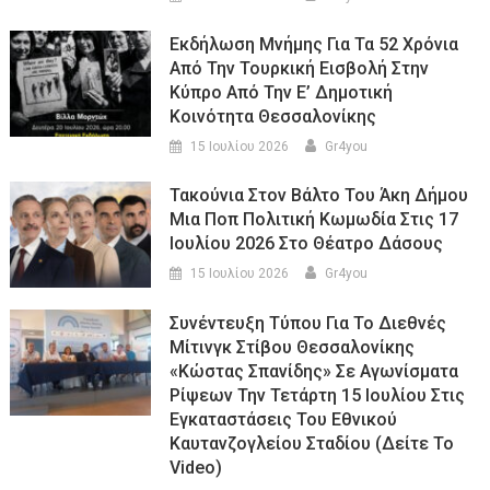
Εκδήλωση Μνήμης Για Τα 52 Χρόνια
Από Την Τουρκική Εισβολή Στην
Κύπρο Από Την Ε’ Δημοτική
Κοινότητα Θεσσαλονίκης
15 Ιουλίου 2026
Gr4you
Τακούνια Στον Βάλτο Του Άκη Δήμου
Μια Ποπ Πολιτική Κωμωδία Στις 17
Ιουλίου 2026 Στο Θέατρο Δάσους
15 Ιουλίου 2026
Gr4you
Συνέντευξη Τύπου Για Το Διεθνές
Μίτινγκ Στίβου Θεσσαλονίκης
«Κώστας Σπανίδης» Σε Αγωνίσματα
Ρίψεων Την Τετάρτη 15 Ιουλίου Στις
Εγκαταστάσεις Του Εθνικού
Καυτανζογλείου Σταδίου (Δείτε Το
Video)