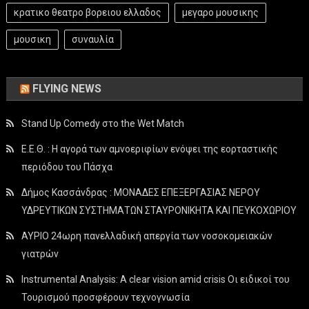
κρατικο θεατρο βορειου ελλαδος
μεγαρο μουσικης
μουσικη
συναυλία
FLYING NEWS
Stand Up Comedy στο the Wet Match
Ε.Ε.Θ. : Η αγορά των αμνοεριφίων ενόψει της εορταστικής
περιόδου του Πάσχα
Δήμος Κασσάνδρας : ΜΟΝΑΔΕΣ ΕΠΕΞΕΡΓΑΣΙΑΣ ΝΕΡΟΥ
ΥΔΡΕΥΤΙΚΩΝ ΣΥΣΤΗΜΑΤΩΝ ΣΤΑΥΡΟΝΙΚΗΤΑ ΚΑΙ ΠΕΥΚΟΧΩΡΙΟΥ
ΑΥΡΙΟ 24ωρη πανελλαδική απεργία των νοσοκομειακών
γιατρών
Instrumental Analysis: A clear vision amid crisis Οι ειδικοί του
Τουρισμού προσφέρουν τεχνογνωσία