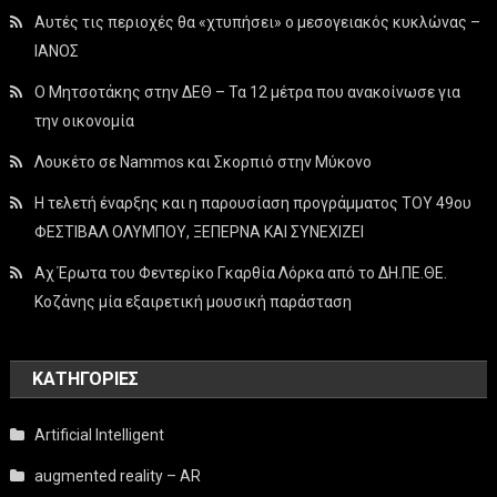
Αυτές τις περιοχές θα «χτυπήσει» ο μεσογειακός κυκλώνας –
ΙΑΝΟΣ
Ο Μητσοτάκης στην ΔΕΘ – Τα 12 μέτρα που ανακοίνωσε για
την οικονομία
Λουκέτο σε Nammos και Σκορπιό στην Μύκονο
Η τελετή έναρξης και η παρουσίαση προγράμματος ΤΟΥ 49ου
ΦΕΣΤΙΒΑΛ ΟΛΥΜΠΟΥ, ΞΕΠΕΡΝΑ ΚΑΙ ΣΥΝΕΧΙΖΕΙ
Αχ Έρωτα του Φεντερίκο Γκαρθία Λόρκα από το ΔΗ.ΠΕ.ΘΕ.
Κοζάνης μία εξαιρετική μουσική παράσταση
KΑΤΗΓΟΡΊΕΣ
Artificial Intelligent
augmented reality – AR