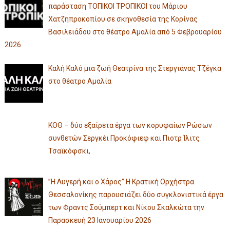
παράσταση ΤΟΠΙΚΟΙ ΤΡΟΠΙΚΟΙ του Μάριου
Χατζηπροκοπίου σε σκηνοθεσία της Κορίνας
Βασιλειάδου στο θέατρο Αμαλία από 5 Φεβρουαρίου
2026
Καλή Καλό μια ζωή Θεατρίνα της Στεργιάνας Τζέγκα
στο θέατρο Αμαλία
ΚΟΘ – δύο εξαίρετα έργα των κορυφαίων Ρώσων
συνθετών Σεργκέι Προκόφιεφ και Πιοτρ Ίλιτς
Τσαϊκόφσκι,
”Η Λυγερή και ο Χάρος” Η Κρατική Ορχήστρα
Θεσσαλονίκης παρουσιάζει δύο συγκλονιστικά έργα
των Φραντς Σούμπερτ και Νίκου Σκαλκώτα την
Παρασκευή 23 Ιανουαρίου 2026