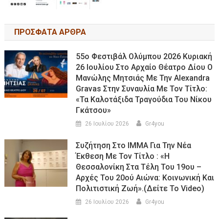
ΠΡΟΣΦΑΤΑ ΑΡΘΡΑ
55ο Φεστιβάλ Ολύμπου 2026 Κυριακή
26 Ιουλίου Στο Αρχαίο Θέατρο Δίου Ο
Μανώλης Μητσιάς Με Την Alexandra
Gravas Στην Συναυλία Με Τον Τίτλο:
«τα Καλοτάξιδα Τραγούδια Του Νίκου
Γκάτσου»
26 Ιουλίου 2026
Gr4you
Συζήτηση Στο ΙΜΜΑ Για Την Νέα
Έκθεση Με Τον Τίτλο : «Η
Θεσσαλονίκη Στα Τέλη Του 19ου –
Αρχές Του 20ού Αιώνα: Κοινωνική Και
Πολιτιστική Ζωή».(Δείτε Το Video)
26 Ιουλίου 2026
Gr4you