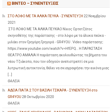
ΒΙΝΤΕΟ – ΣΥΝΕΝΤΕΥΞΕΙΣ
ΣΤΟ ΛΟΦΟ ΜΕ ΤΑ ΑΛΙΚΑ ΠΕΥΚΑ - ΣΥΝΕΝΤΕΥΞΗ
22 Νοεμβρίου
2021
ΣΤΟ ΛΟΦΟ ΜΕ ΤΑ ΑΛΙΚΑ ΠΕΥΚΑΟ Νίκος Ορτετζάτος
σκηνοθέτης της παράστασης - στο λόφο με τα άλυκα πεύκα -
μιλάει στον Γρηγόρη Γρηγορά - GR4YOU . Video παράστασης:
https://www.youtube.com/watch?v=HfEPQ... Η ΠΑΡΑΣΤΑΣΗ
ΘΕΑΤΡΟ ΑΜΑΛΙΑ Η παράσταση ακολουθώντας τα βήματα του
νέου Τζιάκοπο, που τον οδηγούν ανεπιστρεπτί σε μια
λυτρωτική αυτοκτονία, θέλει να σκιαγραφήσει την εικόνα μιας
[…]
ΘΑΛΕΙΑ
ΑΔΕΙΑ ΠΙΑΤΑ 2 ΤΟΥ ΒΑΣΙΛΗ ΤΣΙΚΑΡΑ - ΣΥΝΕΝΤΕΥΞΗ στο
GR4YOU
28 Οκτωβρίου 2020
ΘΑΛΕΙΑ