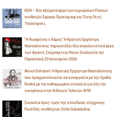
ΚΟΘ – δύο εξαίρετα έργα των κορυφαίων Ρώσων
συνθετών Σεργκέι Προκόφιεφ και Πιοτρ Ίλιτς
Τσαϊκόφσκι,
”Η Λυγερή και ο Χάρος” Η Κρατική Ορχήστρα
Θεσσαλονίκης παρουσιάζει δύο συγκλονιστικά έργα
των Φραντς Σούμπερτ και Νίκου Σκαλκώτα την
Παρασκευή 23 Ιανουαρίου 2026
About Schubert: Η Κρατική Ορχήστρα Θεσσαλονίκης
που πραγματοποιείται σε συνεργασία με την Ομάδα
Rodez με την καθιερωμένη συναυλία για όλη την
οικογένεια στην Αίθουσα Τελετών ΑΠΘ
Συναυλία προς τιμήν της σπουδαίας σύγχρονης
Ρωσίδας συνθέτριας Sofia Gubaidulina