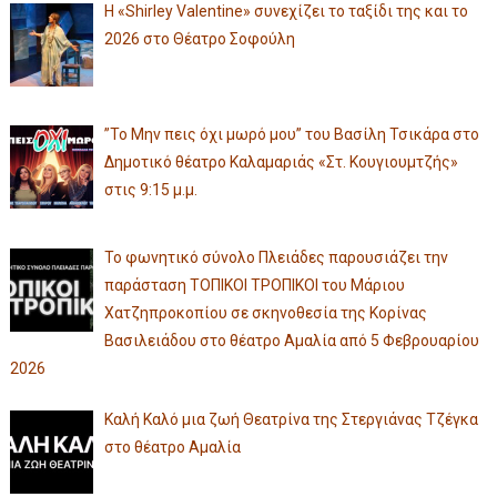
Η «Shirley Valentine» συνεχίζει το ταξίδι της και το
2026 στο Θέατρο Σοφούλη
”Το Μην πεις όχι μωρό μου” του Βασίλη Τσικάρα στο
Δημοτικό θέατρο Καλαμαριάς «Στ. Κουγιουμτζής»
στις 9:15 μ.μ.
Το φωνητικό σύνολο Πλειάδες παρουσιάζει την
παράσταση ΤΟΠΙΚΟΙ ΤΡΟΠΙΚΟΙ του Μάριου
Χατζηπροκοπίου σε σκηνοθεσία της Κορίνας
Βασιλειάδου στο θέατρο Αμαλία από 5 Φεβρουαρίου
2026
Καλή Καλό μια ζωή Θεατρίνα της Στεργιάνας Τζέγκα
στο θέατρο Αμαλία