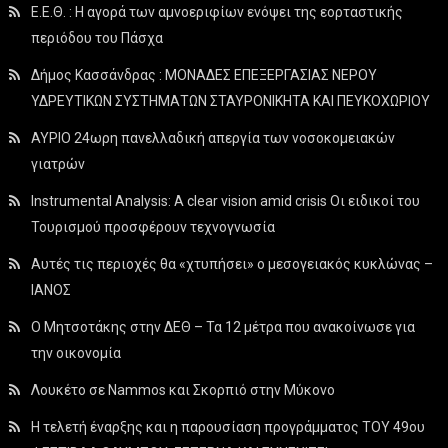
Ε.Ε.Θ. : Η αγορά των αμνοεριφίων ενόψει της εορταστικής
περιόδου του Πάσχα
Δήμος Κασσάνδρας : ΜΟΝΑΔΕΣ ΕΠΕΞΕΡΓΑΣΙΑΣ ΝΕΡΟΥ
ΥΔΡΕΥΤΙΚΩΝ ΣΥΣΤΗΜΑΤΩΝ ΣΤΑΥΡΟΝΙΚΗΤΑ ΚΑΙ ΠΕΥΚΟΧΩΡΙΟΥ
ΑΥΡΙΟ 24ωρη πανελλαδική απεργία των νοσοκομειακών
γιατρών
Instrumental Analysis: A clear vision amid crisis Οι ειδικοί του
Τουρισμού προσφέρουν τεχνογνωσία
Αυτές τις περιοχές θα «χτυπήσει» ο μεσογειακός κυκλώνας –
ΙΑΝΟΣ
Ο Μητσοτάκης στην ΔΕΘ – Τα 12 μέτρα που ανακοίνωσε για
την οικονομία
Λουκέτο σε Nammos και Σκορπιό στην Μύκονο
Η τελετή έναρξης και η παρουσίαση προγράμματος ΤΟΥ 49ου