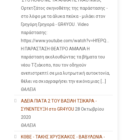
ΣΤΟ ΛΟΦΟ ΜΕ ΤΑ ΑΛΙΚΑ ΠΕΥΚΑΟ Νίκος
Ορτετζάτος σκηνοθέτης της παράστασης -
στο λόφο με τα άλυκα πεύκα - μιλάει στον
Γρηγόρη Γρηγορά - GR4YOU . Video
παράστασης:
https://www.youtube.com/watch?v=HfEPQ...
Η ΠΑΡΑΣΤΑΣΗ ΘΕΑΤΡΟ ΑΜΑΛΙΑ Η
παράσταση ακολουθώντας τα βήματα του
νέου Τζιάκοπο, που τον οδηγούν
ανεπιστρεπτί σε μια λυτρωτική αυτοκτονία,
θέλει να σκιαγραφήσει την εικόνα μιας […]
ΘΑΛΕΙΑ
ΑΔΕΙΑ ΠΙΑΤΑ 2 ΤΟΥ ΒΑΣΙΛΗ ΤΣΙΚΑΡΑ -
ΣΥΝΕΝΤΕΥΞΗ στο GR4YOU
28 Οκτωβρίου
2020
ΘΑΛΕΙΑ
ΚΘΒΕ - ΤΑΚΗΣ ΧΡΥΣΙΚΑΚΟΣ - ΒΑΒΥΛΩΝΙΑ -