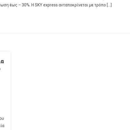
ωση έως – 30%. Η SKY express ανταποκρίνεται με τρόπο […]
ια
υ
ου
εία