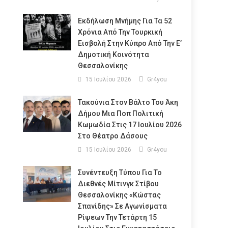
Εκδήλωση Μνήμης Για Τα 52
Χρόνια Από Την Τουρκική
Εισβολή Στην Κύπρο Από Την Ε’
Δημοτική Κοινότητα
Θεσσαλονίκης
15 Ιουλίου 2026
Gr4you
Τακούνια Στον Βάλτο Του Άκη
Δήμου Μια Ποπ Πολιτική
Κωμωδία Στις 17 Ιουλίου 2026
Στο Θέατρο Δάσους
15 Ιουλίου 2026
Gr4you
Συνέντευξη Τύπου Για Το
Διεθνές Μίτινγκ Στίβου
Θεσσαλονίκης «Κώστας
Σπανίδης» Σε Αγωνίσματα
Ρίψεων Την Τετάρτη 15