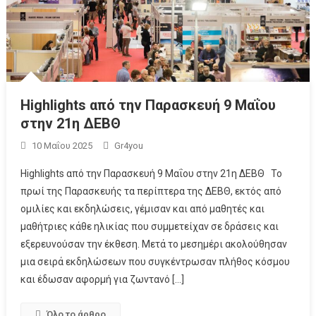
Highlights από την Παρασκευή 9 Μαΐου
στην 21η ΔΕΒΘ
10 Μαΐου 2025
Gr4you
Highlights από την Παρασκευή 9 Μαΐου στην 21η ΔΕΒΘ Το
πρωί της Παρασκευής τα περίπτερα της ΔΕΒΘ, εκτός από
ομιλίες και εκδηλώσεις, γέμισαν και από μαθητές και
μαθήτριες κάθε ηλικίας που συμμετείχαν σε δράσεις και
εξερευνούσαν την έκθεση. Μετά το μεσημέρι ακολούθησαν
μια σειρά εκδηλώσεων που συγκέντρωσαν πλήθος κόσμου
και έδωσαν αφορμή για ζωντανό […]
Όλο το άρθρο