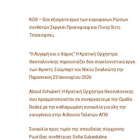
ΚΟΘ – δύο εξαίρετα έργα των κορυφαίων Ρώσων
συνθετών Σεργκέι Προκόφιεφ και Πιοτρ Ίλιτς
Τσαϊκόφσκι,
”Η Λυγερή και ο Χάρος” Η Κρατική Ορχήστρα
Θεσσαλονίκης παρουσιάζει δύο συγκλονιστικά έργα
των Φραντς Σούμπερτ και Νίκου Σκαλκώτα την
Παρασκευή 23 Ιανουαρίου 2026
About Schubert: Η Κρατική Ορχήστρα Θεσσαλονίκης
που πραγματοποιείται σε συνεργασία με την Ομάδα
Rodez με την καθιερωμένη συναυλία για όλη την
οικογένεια στην Αίθουσα Τελετών ΑΠΘ
Συναυλία προς τιμήν της σπουδαίας σύγχρονης
Ρωσίδας συνθέτριας Sofia Gubaidulina