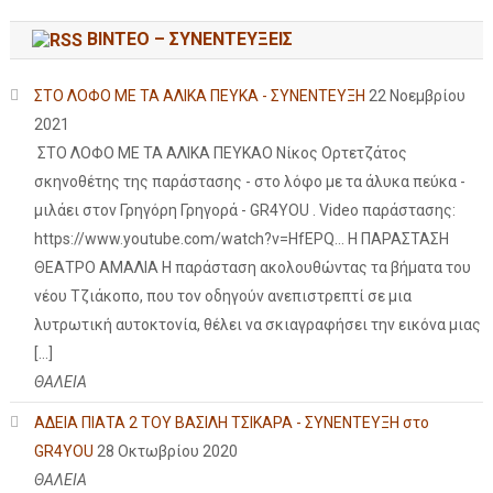
ΒΙΝΤΕΟ – ΣΥΝΕΝΤΕΥΞΕΙΣ
ΣΤΟ ΛΟΦΟ ΜΕ ΤΑ ΑΛΙΚΑ ΠΕΥΚΑ - ΣΥΝΕΝΤΕΥΞΗ
22 Νοεμβρίου
2021
ΣΤΟ ΛΟΦΟ ΜΕ ΤΑ ΑΛΙΚΑ ΠΕΥΚΑΟ Νίκος Ορτετζάτος
σκηνοθέτης της παράστασης - στο λόφο με τα άλυκα πεύκα -
μιλάει στον Γρηγόρη Γρηγορά - GR4YOU . Video παράστασης:
https://www.youtube.com/watch?v=HfEPQ... Η ΠΑΡΑΣΤΑΣΗ
ΘΕΑΤΡΟ ΑΜΑΛΙΑ Η παράσταση ακολουθώντας τα βήματα του
νέου Τζιάκοπο, που τον οδηγούν ανεπιστρεπτί σε μια
λυτρωτική αυτοκτονία, θέλει να σκιαγραφήσει την εικόνα μιας
[…]
ΘΑΛΕΙΑ
ΑΔΕΙΑ ΠΙΑΤΑ 2 ΤΟΥ ΒΑΣΙΛΗ ΤΣΙΚΑΡΑ - ΣΥΝΕΝΤΕΥΞΗ στο
GR4YOU
28 Οκτωβρίου 2020
ΘΑΛΕΙΑ