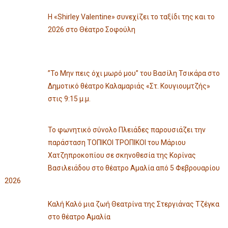
Η «Shirley Valentine» συνεχίζει το ταξίδι της και το
2026 στο Θέατρο Σοφούλη
”Το Μην πεις όχι μωρό μου” του Βασίλη Τσικάρα στο
Δημοτικό θέατρο Καλαμαριάς «Στ. Κουγιουμτζής»
στις 9:15 μ.μ.
Το φωνητικό σύνολο Πλειάδες παρουσιάζει την
παράσταση ΤΟΠΙΚΟΙ ΤΡΟΠΙΚΟΙ του Μάριου
Χατζηπροκοπίου σε σκηνοθεσία της Κορίνας
Βασιλειάδου στο θέατρο Αμαλία από 5 Φεβρουαρίου
2026
Καλή Καλό μια ζωή Θεατρίνα της Στεργιάνας Τζέγκα
στο θέατρο Αμαλία