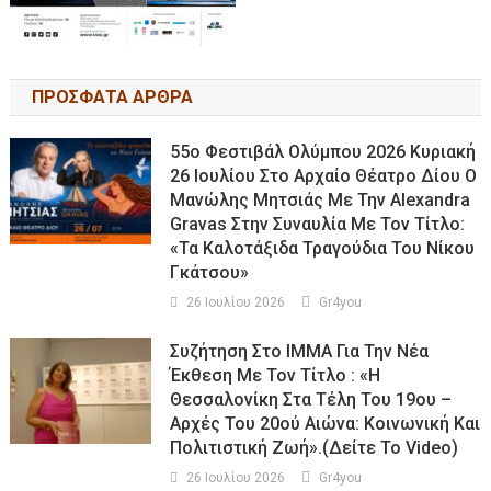
ΠΡΟΣΦΑΤΑ ΑΡΘΡΑ
55ο Φεστιβάλ Ολύμπου 2026 Κυριακή
26 Ιουλίου Στο Αρχαίο Θέατρο Δίου Ο
Μανώλης Μητσιάς Με Την Alexandra
Gravas Στην Συναυλία Με Τον Τίτλο:
«τα Καλοτάξιδα Τραγούδια Του Νίκου
Γκάτσου»
26 Ιουλίου 2026
Gr4you
Συζήτηση Στο ΙΜΜΑ Για Την Νέα
Έκθεση Με Τον Τίτλο : «Η
Θεσσαλονίκη Στα Τέλη Του 19ου –
Αρχές Του 20ού Αιώνα: Κοινωνική Και
Πολιτιστική Ζωή».(Δείτε Το Video)
26 Ιουλίου 2026
Gr4you