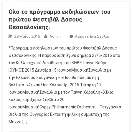
Ολο το πρόγραμμα εκδηλώσεων του
πρώτου Φεστιβάλ Δάσους
Θεσσαλονίκης.
28 Μαΐου 2015
Admin
Αφήστε Ένα Σχόλιο
*Πρόγραμμα εκδηλώσεων του πρώτου Φεστιβάλ Δάσους
Θεσσαλονίκης. Η παρουσίαση έγινε σήμερα 27/5/2015 απο
τον Καλλιτεχνικό Διευθυντή του ΚΘΒΕ Γιάννη Βούρο
ΙΟΥΝΙΟΣ 2015 Δευτέρα 15 ΙουνίουMoυσικήΣυναυλία με
την Ελεωνόρα Ζουγανέλη – «Που θα πάει αυτή η
βαλίτσα…»Συναυλίες Καλοκαίρι 2015 Τετάρτη 17
ΙουνίουΜουσικήΣυναυλία με τον Γιάννη Χαρούλη «Χίλια
καλώς εσμίξαμε» Σάββατο 20
ΙουνίουΜουσικήGypsy Philharmonic Orchestra – Τσιγγάνικα
βιολιά της ΟυγγαρίαςΈκτακτη φιλική συμμετοχή της
Μezzo […]