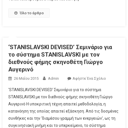
Όλο το άρθρο
‘STANISLAVSKI DEVISED’ Σεμινάριο για
το σύστημα STANISLAVSKI με τον
διεθνούς φήμης σκηνοθέτη Γιώργο
Αυγερινό
26 Μαΐου 2015
Admin
Αφήστε Ένα Σχόλιο
‘STANISLAVSKI DEVISED‘ Σεμινάριο για το σύστημα
STANISLAVSKI με τον διεθνούς φήμης σκηνοθέτη Γιώργο
Αυγερινό Η υποκριτική τέχνη απαιτεί μεθοδολογία, η
κατανόηση της οποίας απαιτεί εξάσκηση. Από τις δοσμένες
συνθήκες και την ‘διαμέσου γραμμή των ενεργειών’, ως τη
συγκινησιακή μνήμη και το υπερκείμενο, το σύστημα