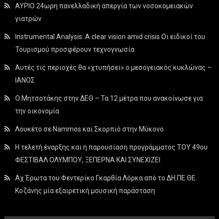
ΑΥΡΙΟ 24ωρη πανελλαδική απεργία των νοσοκομειακών
γιατρών
Instrumental Analysis: A clear vision amid crisis Οι ειδικοί του
Τουρισμού προσφέρουν τεχνογνωσία
Αυτές τις περιοχές θα «χτυπήσει» ο μεσογειακός κυκλώνας –
ΙΑΝΟΣ
Ο Μητσοτάκης στην ΔΕΘ – Τα 12 μέτρα που ανακοίνωσε για
την οικονομία
Λουκέτο σε Nammos και Σκορπιό στην Μύκονο
Η τελετή έναρξης και η παρουσίαση προγράμματος ΤΟΥ 49ου
ΦΕΣΤΙΒΑΛ ΟΛΥΜΠΟΥ, ΞΕΠΕΡΝΑ ΚΑΙ ΣΥΝΕΧΙΖΕΙ
Αχ Έρωτα του Φεντερίκο Γκαρθία Λόρκα από το ΔΗ.ΠΕ.ΘΕ.
Κοζάνης μία εξαιρετική μουσική παράσταση