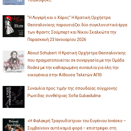
”Η Λυγερή και ο Χάρος” Η Κρατική Ορχήστρα
Θεσσαλονίκης παρουσιάζει δύο συγκλονιστικά έργα
των Φραντς Σούμπερτ και Νίκου Σκαλκώτα την
Παρασκευή 23 Ιανουαρίου 2026
About Schubert: Η Κρατική Ορχήστρα Θεσσαλονίκης
που πραγματοποιείται σε συνεργασία με την Ομάδα
Rodez με την καθιερωμένη συναυλία για όλη την
οικογένεια στην Αίθουσα Τελετών ΑΠΘ
Συναυλία προς τιμήν της σπουδαίας σύγχρονης
Ρωσίδας συνθέτριας Sofia Gubaidulina
«Η Φαλακρή Τραγουδίστρια» του Ευγένιου Ιονέσκο –
Συμβαίνουν αυτά καμιά φορά – επιστρέφει στη