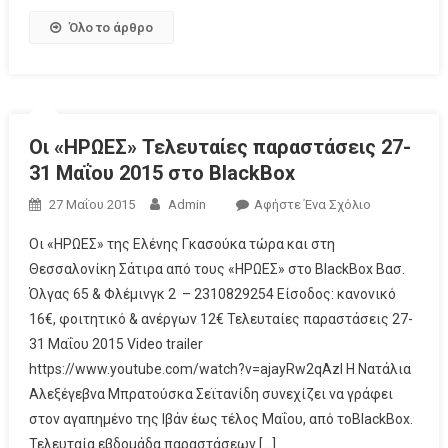
Όλο το άρθρο
Οι «ΗΡΩΕΣ» Τελευταίες παραστάσεις 27-
31 Μαΐου 2015 στο BlackBox
27 Μαΐου 2015
Admin
Αφήστε Ένα Σχόλιο
Οι «ΗΡΩΕΣ» της Ελένης Γκασούκα τώρα και στη
Θεσσαλονίκη Σάτιρα από τους «ΗΡΩΕΣ» στο BlackBox Βασ.
Όλγας 65 & Φλέμινγκ 2 – 2310829254 Είσοδος: κανονικό
16€, φοιτητικό & ανέργων 12€ Τελευταίες παραστάσεις 27-
31 Μαΐου 2015 Video trailer
https://www.youtube.com/watch?v=ajayRw2qAzI Η Νατάλια
Αλεξέγεβνα Μπρατούσκα Σεϊτανίδη συνεχίζει να γράφει
στον αγαπημένο της Ιβάν έως τέλος Μαΐου, από τοBlackBox.
Τελευταία εβδομάδα παραστάσεων […]