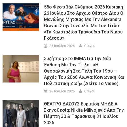
55ο Φεστιβάλ Ολύμπου 2026 Κυριακή
26 Ιουλίου Στο Αρχαίο Θέατρο Δίου Ο
Μανώλης Μητσιάς Με Την Alexandra
Gravas Στην Συναυλία Με Τον Τίτλο:
«τα Καλοτάξιδα Τραγούδια Του Νίκου
Γκάτσου»
26 Ιουλίου 2026
Gr4you
Συζήτηση Στο ΙΜΜΑ Για Την Νέα
Έκθεση Με Τον Τίτλο : «Η
Θεσσαλονίκη Στα Τέλη Του 19ου –
Αρχές Του 20ού Αιώνα: Κοινωνική Και
Πολιτιστική Ζωή».(Δείτε Το Video)
26 Ιουλίου 2026
Gr4you
ΘΕΑΤΡΟ ΔΑΣΟΥΣ Ευριπίδη ΜΗΔΕΙΑ
Σκηνοθεσία: Nikita Milivojević Από Την
Πέμπτη 30 & Παρασκευή 31 Ιουλίου
2026