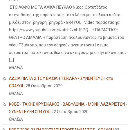
ΣΤΟ ΛΟΦΟ ΜΕ ΤΑ ΑΛΙΚΑ ΠΕΥΚΑΟ Νίκος Ορτετζάτος
σκηνοθέτης της παράστασης - στο λόφο με τα άλυκα πεύκα -
μιλάει στον Γρηγόρη Γρηγορά - GR4YOU . Video παράστασης:
https://www.youtube.com/watch?v=HfEPQ... Η ΠΑΡΑΣΤΑΣΗ
ΘΕΑΤΡΟ ΑΜΑΛΙΑ Η παράσταση ακολουθώντας τα βήματα του
νέου Τζιάκοπο, που τον οδηγούν ανεπιστρεπτί σε μια
λυτρωτική αυτοκτονία, θέλει να σκιαγραφήσει την εικόνα μιας
[…]
ΘΑΛΕΙΑ
ΑΔΕΙΑ ΠΙΑΤΑ 2 ΤΟΥ ΒΑΣΙΛΗ ΤΣΙΚΑΡΑ - ΣΥΝΕΝΤΕΥΞΗ στο
GR4YOU
28 Οκτωβρίου 2020
ΘΑΛΕΙΑ
ΚΘΒΕ - ΤΑΚΗΣ ΧΡΥΣΙΚΑΚΟΣ - ΒΑΒΥΛΩΝΙΑ - ΜΟΝΗ ΛΑΖΑΡΙΣΤΩΝ -
ΣΥΝΕΝΤΕΥΞΗ GR4YOU
22 Οκτωβρίου 2020
ΘΑΛΕΙΑ
ΚΘΒΕ 2020-21 ΠΑΡΟΥΣΙΑΣΗ ΠΡΟΓΡΑΜΜΑΤΟΣ - GR4YOU
22