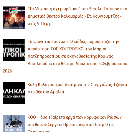
”Το Μην πεις όχι μωρό μου” του Βασίλη Τσικάρα στο
Δημοτικό θέατρο Καλαμαριάς «Στ. Κουγιουμτζής»
στις 9:15 μ.μ.
Το φωνητικό σύνολο Πλειάδες παρουσιάζει την
παράσταση ΤΟΠΙΚΟΙ ΤΡΟΠΙΚΟΙ του Μάριου
Χατζηπροκοπίου σε σκηνοθεσία της Κορίνας
Βασιλειάδου στο θέατρο Αμαλία από 5 Φεβρουαρίου
2026
Καλή Καλό μια ζωή Θεατρίνα της Στεργιάνας Τζέγκα
στο θέατρο Αμαλία
ΚΟΘ – δύο εξαίρετα έργα των κορυφαίων Ρώσων
συνθετών Σεργκέι Προκόφιεφ και Πιοτρ Ίλιτς
Τσαϊκόφσκι,