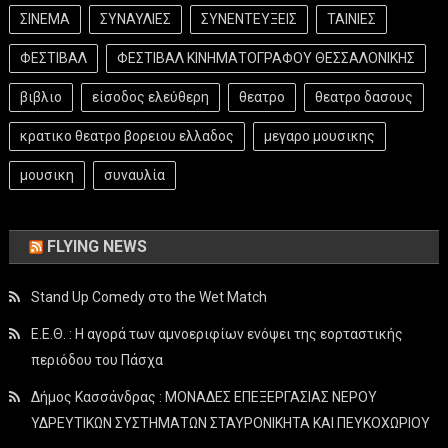
ΣΙΝΕΜΑ
ΣΥΝΑΥΛΙΕΣ
ΣΥΝΕΝΤΕΥΞΕΙΣ
ΤΑΙΝΙΕΣ
ΦΕΣΤΙΒΑΛ
ΦΕΣΤΙΒΑΛ ΚΙΝΗΜΑΤΟΓΡΑΦΟΥ ΘΕΣΣΑΛΟΝΙΚΗΣ
βιβλιο
είσοδος ελεύθερη
θεατρο
θεατρο δασους
κρατικο θεατρο βορειου ελλαδος
μεγαρο μουσικης
μουσικη
συναυλία
FLYING NEWS
Stand Up Comedy στο the Wet Match
Ε.Ε.Θ. : Η αγορά των αμνοεριφίων ενόψει της εορταστικής
περιόδου του Πάσχα
Δήμος Κασσάνδρας : ΜΟΝΑΔΕΣ ΕΠΕΞΕΡΓΑΣΙΑΣ ΝΕΡΟΥ
ΥΔΡΕΥΤΙΚΩΝ ΣΥΣΤΗΜΑΤΩΝ ΣΤΑΥΡΟΝΙΚΗΤΑ ΚΑΙ ΠΕΥΚΟΧΩΡΙΟΥ