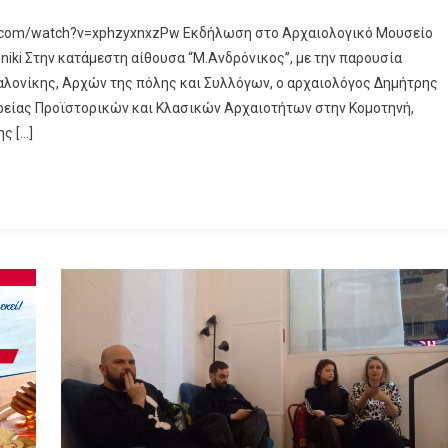
.com/watch?v=xphzyxnxzPw Εκδήλωση στο Αρχαιολογικό Μουσείο
iki Στην κατάμεστη αίθουσα “Μ.Ανδρόνικος”, με την παρουσία
ονίκης, Αρχών της πόλης και Συλλόγων, ο αρχαιολόγος Δημήτρης
ορείας Προϊστορικών και Κλασικών Αρχαιοτήτων στην Κομοτηνή,
ς […]