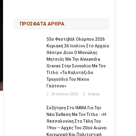
ΠΡΟΣΦΑΤΑ ΑΡΘΡΑ
55ο Φεστιβάλ Ολύμπου 2026
Κυριακή 26 Ιουλίου Στο Αρχαίο
Θέατρο Δίου Ο Μανώλης
Μητσιάς Με Την Alexandra
Gravas Στην Συναυλία Με Τον
Τίτλο: «τα Καλοτάξιδα
Τραγούδια Του Νίκου
Γκάτσου»
26 Ιουλίου 2026
Gr4you
Συζήτηση Στο ΙΜΜΑ Για Την
Νέα Έκθεση Με Τον Τίτλο : «Η
Θεσσαλονίκη Στα Τέλη Του
19ου – Αρχές Του 20ού Αιώνα:
Κοινωνική Και Πολιτιστική