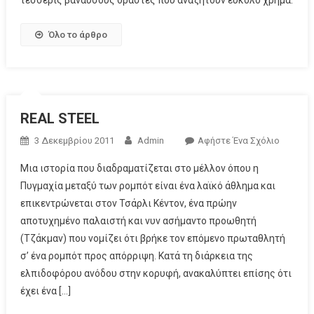
τέσσερις βάναυσους δράστες που αναζητούν εύκολο χρήμα.
Όλο το άρθρο
REAL STEEL
3 Δεκεμβρίου 2011
Admin
Αφήστε Ένα Σχόλιο
Μια ιστορία που διαδραματίζεται στο μέλλον όπου η
Πυγμαχία μεταξύ των ρομπότ είναι ένα λαϊκό άθλημα και
επικεντρώνεται στον Τσάρλι Κέντον, ένα πρώην
αποτυχημένο παλαιστή και νυν ασήμαντο προωθητή
(Τζάκμαν) που νομίζει ότι βρήκε τον επόμενο πρωταθλητή
σ’ ένα ρομπότ προς απόρριψη. Κατά τη διάρκεια της
ελπιδοφόρου ανόδου στην κορυφή, ανακαλύπτει επίσης ότι
έχει ένα […]