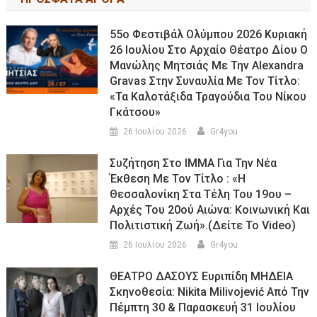
55ο Φεστιβάλ Ολύμπου 2026 Κυριακή
26 Ιουλίου Στο Αρχαίο Θέατρο Δίου Ο
Μανώλης Μητσιάς Με Την Alexandra
Gravas Στην Συναυλία Με Τον Τίτλο:
«τα Καλοτάξιδα Τραγούδια Του Νίκου
Γκάτσου»
26 Ιουλίου 2026
Gr4you
Συζήτηση Στο ΙΜΜΑ Για Την Νέα
Έκθεση Με Τον Τίτλο : «Η
Θεσσαλονίκη Στα Τέλη Του 19ου –
Αρχές Του 20ού Αιώνα: Κοινωνική Και
Πολιτιστική Ζωή».(Δείτε Το Video)
26 Ιουλίου 2026
Gr4you
ΘΕΑΤΡΟ ΔΑΣΟΥΣ Ευριπίδη ΜΗΔΕΙΑ
Σκηνοθεσία: Nikita Milivojević Από Την
Πέμπτη 30 & Παρασκευή 31 Ιουλίου