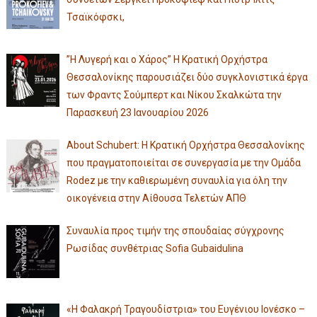
Τσαϊκόφσκι,
”Η Λυγερή και ο Χάρος” Η Κρατική Ορχήστρα
Θεσσαλονίκης παρουσιάζει δύο συγκλονιστικά έργα
των Φραντς Σούμπερτ και Νίκου Σκαλκώτα την
Παρασκευή 23 Ιανουαρίου 2026
About Schubert: Η Κρατική Ορχήστρα Θεσσαλονίκης
που πραγματοποιείται σε συνεργασία με την Ομάδα
Rodez με την καθιερωμένη συναυλία για όλη την
οικογένεια στην Αίθουσα Τελετών ΑΠΘ
Συναυλία προς τιμήν της σπουδαίας σύγχρονης
Ρωσίδας συνθέτριας Sofia Gubaidulina
«Η Φαλακρή Τραγουδίστρια» του Ευγένιου Ιονέσκο –