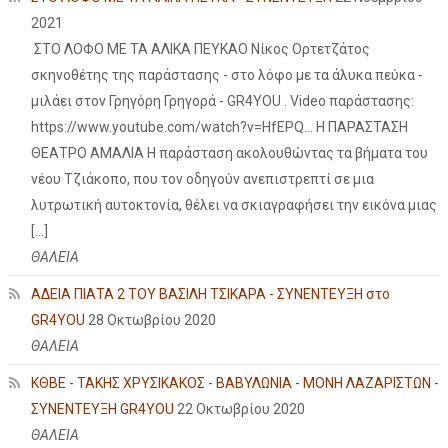
2021
ΣΤΟ ΛΟΦΟ ΜΕ ΤΑ ΑΛΙΚΑ ΠΕΥΚΑΟ Νίκος Ορτετζάτος
σκηνοθέτης της παράστασης - στο λόφο με τα άλυκα πεύκα -
μιλάει στον Γρηγόρη Γρηγορά - GR4YOU . Video παράστασης:
https://www.youtube.com/watch?v=HfEPQ... Η ΠΑΡΑΣΤΑΣΗ
ΘΕΑΤΡΟ ΑΜΑΛΙΑ Η παράσταση ακολουθώντας τα βήματα του
νέου Τζιάκοπο, που τον οδηγούν ανεπιστρεπτί σε μια
λυτρωτική αυτοκτονία, θέλει να σκιαγραφήσει την εικόνα μιας
[…]
ΘΑΛΕΙΑ
ΑΔΕΙΑ ΠΙΑΤΑ 2 ΤΟΥ ΒΑΣΙΛΗ ΤΣΙΚΑΡΑ - ΣΥΝΕΝΤΕΥΞΗ στο
GR4YOU
28 Οκτωβρίου 2020
ΘΑΛΕΙΑ
ΚΘΒΕ - ΤΑΚΗΣ ΧΡΥΣΙΚΑΚΟΣ - ΒΑΒΥΛΩΝΙΑ - ΜΟΝΗ ΛΑΖΑΡΙΣΤΩΝ -
ΣΥΝΕΝΤΕΥΞΗ GR4YOU
22 Οκτωβρίου 2020
ΘΑΛΕΙΑ