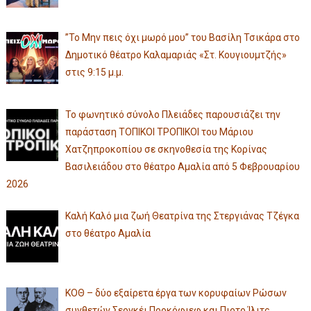
”Το Μην πεις όχι μωρό μου” του Βασίλη Τσικάρα στο
Δημοτικό θέατρο Καλαμαριάς «Στ. Κουγιουμτζής»
στις 9:15 μ.μ.
Το φωνητικό σύνολο Πλειάδες παρουσιάζει την
παράσταση ΤΟΠΙΚΟΙ ΤΡΟΠΙΚΟΙ του Μάριου
Χατζηπροκοπίου σε σκηνοθεσία της Κορίνας
Βασιλειάδου στο θέατρο Αμαλία από 5 Φεβρουαρίου
2026
Καλή Καλό μια ζωή Θεατρίνα της Στεργιάνας Τζέγκα
στο θέατρο Αμαλία
ΚΟΘ – δύο εξαίρετα έργα των κορυφαίων Ρώσων
συνθετών Σεργκέι Προκόφιεφ και Πιοτρ Ίλιτς