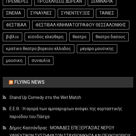
ΠΡΕΜΙΕΡΕΣ
ΠΡΟΣΚΛΗΣΕΙΣ ΔΩΡΕΑΝ
ΣΕΜΙΝΑΡΙΑ
ΣΙΝΕΜΑ
ΣΥΝΑΥΛΙΕΣ
ΣΥΝΕΝΤΕΥΞΕΙΣ
ΤΑΙΝΙΕΣ
ΦΕΣΤΙΒΑΛ
ΦΕΣΤΙΒΑΛ ΚΙΝΗΜΑΤΟΓΡΑΦΟΥ ΘΕΣΣΑΛΟΝΙΚΗΣ
βιβλιο
είσοδος ελεύθερη
θεατρο
θεατρο δασους
κρατικο θεατρο βορειου ελλαδος
μεγαρο μουσικης
μουσικη
συναυλία
FLYING NEWS
Stand Up Comedy στο the Wet Match
Ε.Ε.Θ. : Η αγορά των αμνοεριφίων ενόψει της εορταστικής
περιόδου του Πάσχα
Δήμος Κασσάνδρας : ΜΟΝΑΔΕΣ ΕΠΕΞΕΡΓΑΣΙΑΣ ΝΕΡΟΥ
ΥΔΡΕΥΤΙΚΩΝ ΣΥΣΤΗΜΑΤΩΝ ΣΤΑΥΡΟΝΙΚΗΤΑ ΚΑΙ ΠΕΥΚΟΧΩΡΙΟΥ