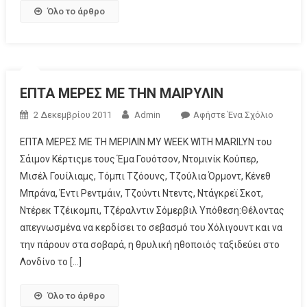
Όλο το άρθρο
ΕΠΤΑ ΜΕΡΕΣ ΜΕ ΤΗΝ ΜΑΙΡΥΛΙΝ
2 Δεκεμβρίου 2011
Admin
Αφήστε Ένα Σχόλιο
ΕΠΤΑ ΜΕΡΕΣ ΜΕ ΤΗ ΜΕΡΙΛΙΝ MY WEEK WITH MARILYN του
Σάιμον Κέρτιςμε τους Έμα Γουότσον, Ντομινίκ Κούπερ,
Μισέλ Γουίλιαμς, Τόμπι Τζόουνς, Τζούλια Όρμοντ, Κένεθ
Μπράνα, Έντι Ρεντμάιν, Τζούντι Ντεντς, Ντάγκρεϊ Σκοτ,
Ντέρεκ Τζέικομπι, Τζέραλντιν Σόμερβιλ Υπόθεση:Θέλοντας
απεγνωσμένα να κερδίσει το σεβασμό του Χόλιγουντ και να
την πάρουν στα σοβαρά, η θρυλική ηθοποιός ταξιδεύει στο
Λονδίνο το […]
Όλο το άρθρο