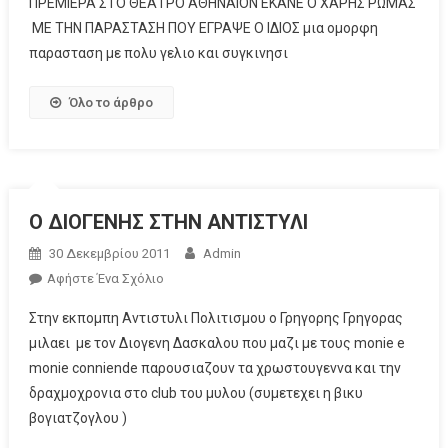
ΠΡΕΜΙΕΡΑ ΣΤΟ ΘΕΑΤΡΟ ΑΘΗΝΑΙΟΝ ΕΚΑΝΕ Ο ΧΑΡΗΣ ΡΩΜΑΣ
ΜΕ ΤΗΝ ΠΑΡΑΣΤΑΣΗ ΠΟΥ ΕΓΡΑΨΕ Ο ΙΔΙΟΣ μια ομορφη
παρασταση με πολυ γελιο και συγκινησι
Όλο το άρθρο
Ο ΔΙΟΓΕΝΗΣ ΣΤΗΝ ΑΝΤΙΣΤΥΛΙ
30 Δεκεμβρίου 2011
Admin
Αφήστε Ένα Σχόλιο
Στην εκπομπη Αντιστυλι Πολιτισμου ο Γρηγορης Γρηγορας
μιλαει με τον Διογενη Δασκαλου που μαζι με τους monie e
monie conniende παρουσιαζουν τα χρωστουγεννα και την
δραχμοχρονια στο club του μυλου (συμετεχει η βικυ
βογιατζογλου )