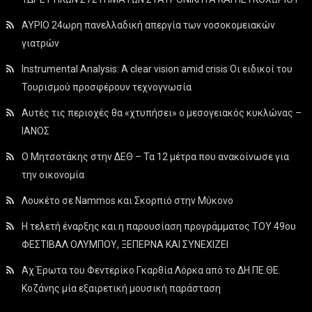
ΑΥΡΙΟ 24ωρη πανελλαδική απεργία των νοσοκομειακών
γιατρών
Instrumental Analysis: A clear vision amid crisis Οι ειδικοί του
Τουρισμού προσφέρουν τεχνογνωσία
Αυτές τις περιοχές θα «χτυπήσει» ο μεσογειακός κυκλώνας –
ΙΑΝΟΣ
Ο Μητσοτάκης στην ΔΕΘ – Τα 12 μέτρα που ανακοίνωσε για
την οικονομία
Λουκέτο σε Nammos και Σκορπιό στην Μύκονο
Η τελετή έναρξης και η παρουσίαση προγράμματος ΤΟΥ 49ου
ΦΕΣΤΙΒΑΛ ΟΛΥΜΠΟΥ, ΞΕΠΕΡΝΑ ΚΑΙ ΣΥΝΕΧΙΖΕΙ
Αχ Έρωτα του Φεντερίκο Γκαρθία Λόρκα από το ΔΗ.ΠΕ.ΘΕ.
Κοζάνης μία εξαιρετική μουσική παράσταση