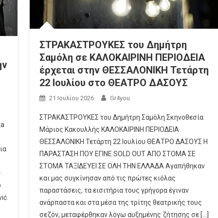
ΣΤΡΑΚΑΣΤΡΟΥΚΕΣ του Δημήτρη
Σαμόλη σε ΚΑΛΟΚΑΙΡΙΝΗ ΠΕΡΙΟΔΕΙΑ
ην
έρχεται στην ΘΕΣΣΑΛΟΝΙΚΗ Τετάρτη
22 Ιουλίου στο ΘΕΑΤΡΟ ΔΑΣΟΥΣ
21 Ιουλίου 2026
Gr4you
ΣΤΡΑΚΑΣΤΡΟΥΚΕΣ του Δημήτρη Σαμόλη Σκηνοθεσία
ta
Μάριος Κακουλλής ΚΑΛΟΚΑΙΡΙΝΗ ΠΕΡΙΟΔΕΙΑ
ΘΕΣΣΑΛΟΝΙΚΗ Τετάρτη 22 Ιουλίου ΘΕΑΤΡΟ ΔΑΣΟΥΣ Η
ια
ΠΑΡΑΣΤΑΣΗ ΠΟΥ ΕΓΙΝΕ SOLD OUT ΑΠΟ ΣΤΟΜΑ ΣΕ
ΣΤΟΜΑ ΤΑΞΙΔΕΥΕΙ ΣΕ ΟΛΗ ΤΗΝ ΕΛΛΑΔΑ Αγαπήθηκαν
ς
και μας συγκίνησαν από τις πρώτες κιόλας
υ
παραστάσεις, τα εισιτήρια τους γρήγορα έγιναν
vić
ανάρπαστα και στα μέσα της τρίτης θεατρικής τους
σεζόν, μεταφέρθηκαν λόγω αυξημένης ζήτησης σε […]