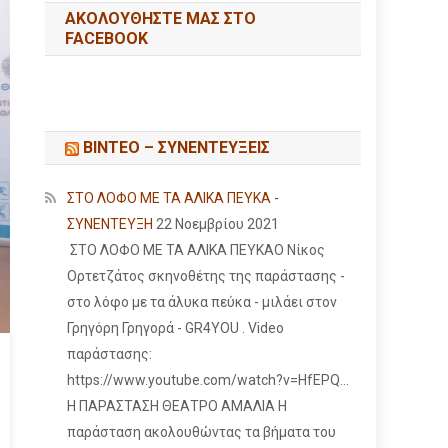
ΑΚΟΛΟΥΘΉΣΤΕ ΜΑΣ ΣΤΟ
FACEBOOK
ΒΙΝΤΕΟ – ΣΥΝΕΝΤΕΥΞΕΙΣ
ΣΤΟ ΛΟΦΟ ΜΕ ΤΑ ΑΛΙΚΑ ΠΕΥΚΑ -
ΣΥΝΕΝΤΕΥΞΗ
22 Νοεμβρίου 2021
ΣΤΟ ΛΟΦΟ ΜΕ ΤΑ ΑΛΙΚΑ ΠΕΥΚΑΟ Νίκος
Ορτετζάτος σκηνοθέτης της παράστασης -
στο λόφο με τα άλυκα πεύκα - μιλάει στον
Γρηγόρη Γρηγορά - GR4YOU . Video
παράστασης:
https://www.youtube.com/watch?v=HfEPQ...
Η ΠΑΡΑΣΤΑΣΗ ΘΕΑΤΡΟ ΑΜΑΛΙΑ Η
παράσταση ακολουθώντας τα βήματα του