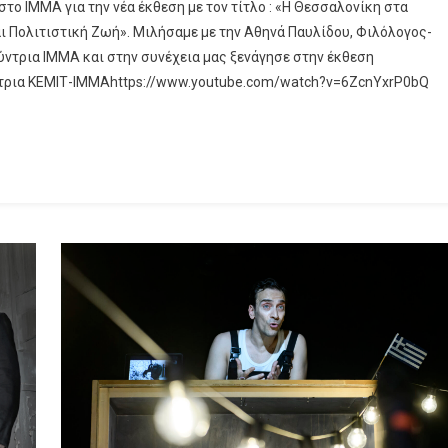
ΙΜΜΑ για την νέα έκθεση με τον τίτλο : «Η Θεσσαλονίκη στα
αι Πολιτιστική Ζωή». Μιλήσαμε με την Αθηνά Παυλίδου, Φιλόλογος-
ντρια ΙΜΜΑ και στην συνέχεια μας ξενάγησε στην έκθεση
τρια ΚΕΜΙΤ-ΙΜΜΑhttps://www.youtube.com/watch?v=6ZcnYxrP0bQ