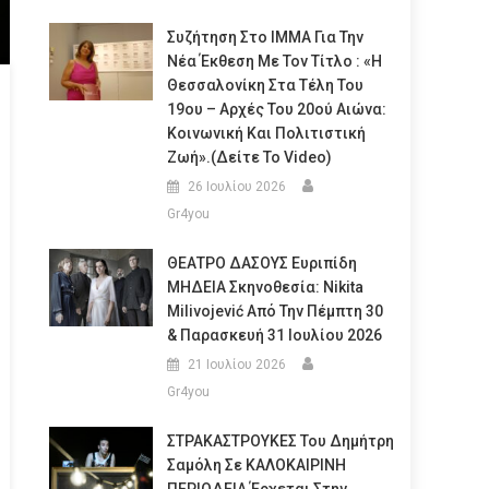
Συζήτηση Στο ΙΜΜΑ Για Την
Νέα Έκθεση Με Τον Τίτλο : «Η
Θεσσαλονίκη Στα Τέλη Του
19ου – Αρχές Του 20ού Αιώνα:
Κοινωνική Και Πολιτιστική
Ζωή».(Δείτε Το Video)
26 Ιουλίου 2026
Gr4you
ΘΕΑΤΡΟ ΔΑΣΟΥΣ Ευριπίδη
ΜΗΔΕΙΑ Σκηνοθεσία: Nikita
Milivojević Από Την Πέμπτη 30
& Παρασκευή 31 Ιουλίου 2026
21 Ιουλίου 2026
Gr4you
ΣΤΡΑΚΑΣΤΡΟΥΚΕΣ Του Δημήτρη
Σαμόλη Σε ΚΑΛΟΚΑΙΡΙΝΗ