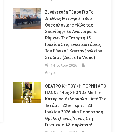
Συνέντευξη Τύπου Για Το
Διεθνές Μίτινγκ Στίβου
Θεσσαλονίκης «Κώστας
Σπανίδης» Σε Αγωνίσματα
Ρίψεων Την Τετάρτη 15
Ιουλίου Στις Εγκαταστάσεις
Του Εθνικού Καυτανζογλείου
Σταδίου (Δείτε Το Video)
14 Ιουλίου 2026
Gr4you
ΘΕΑΤΡΟ ΚΗΠΟΥ «Η ΠΟΡΝΗ ΑΠΟ
ΠΑΝΩ» 14ος ΧΡΟΝΟΣ Με Την
Κατερίνα Διδασκάλου Από Την
Τετάρτη 22 & Πέμπτη 23
Ιουλίου 2026 Μια Παράσταση
Θρύλος! Ένας Ύμνος Στη
Γυναικεία Αξιοπρέπεια!