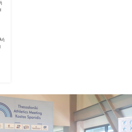
ή
Η
ολή
Η