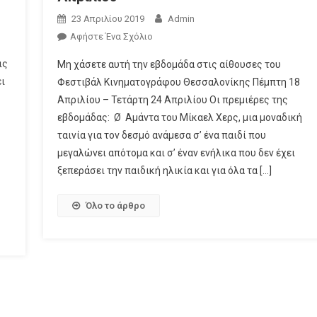
23 Απριλίου 2019
Admin
Αφήστε Ένα Σχόλιο
ις
Μη χάσετε αυτή την εβδομάδα στις αίθουσες του
ι
Φεστιβάλ Κινηματογράφου Θεσσαλονίκης Πέμπτη 18
Απριλίου – Τετάρτη 24 Απριλίου Οι πρεμιέρες της
εβδομάδας: Ø Αμάντα του Μίκαελ Χερς, μια μοναδική
ταινία για τον δεσμό ανάμεσα σ’ ένα παιδί που
μεγαλώνει απότομα και σ’ έναν ενήλικα που δεν έχει
ξεπεράσει την παιδική ηλικία και για όλα τα […]
Όλο το άρθρο