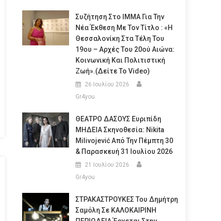
Συζήτηση Στο ΙΜΜΑ Για Την
Νέα Έκθεση Με Τον Τίτλο : «Η
Θεσσαλονίκη Στα Τέλη Του
19ου – Αρχές Του 20ού Αιώνα:
Κοινωνική Και Πολιτιστική
Ζωή».(Δείτε Το Video)
26 Ιουλίου 2026
Gr4you
ΘΕΑΤΡΟ ΔΑΣΟΥΣ Ευριπίδη
ΜΗΔΕΙΑ Σκηνοθεσία: Nikita
Milivojević Από Την Πέμπτη 30
& Παρασκευή 31 Ιουλίου 2026
21 Ιουλίου 2026
Gr4you
ΣΤΡΑΚΑΣΤΡΟΥΚΕΣ Του Δημήτρη
Σαμόλη Σε ΚΑΛΟΚΑΙΡΙΝΗ