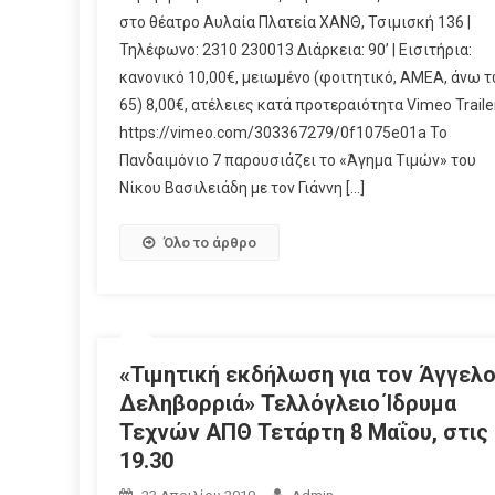
στο θέατρο Αυλαία Πλατεία ΧΑΝΘ, Τσιμισκή 136 |
Τηλέφωνο: 2310 230013 Διάρκεια: 90’ | Εισιτήρια:
κανονικό 10,00€, μειωμένο (φοιτητικό, ΑΜΕΑ, άνω 
65) 8,00€, ατέλειες κατά προτεραιότητα Vimeo Traile
https://vimeo.com/303367279/0f1075e01a Το
Πανδαιμόνιο 7 παρουσιάζει το «Άγημα Τιμών» του
Νίκου Βασιλειάδη με τον Γιάννη […]
Όλο το άρθρο
«Τιμητική εκδήλωση για τον Άγγελ
Δεληβορριά» Τελλόγλειο Ίδρυμα
Τεχνών ΑΠΘ Τετάρτη 8 Μαΐου, στις
19.30