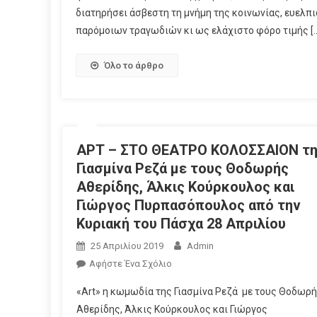
διατηρήσει άσβεστη τη μνήμη της κοινωνίας, ευελπ
παρόμοιων τραγωδιών κι ως ελάχιστο φόρο τιμής [
Όλο το άρθρο
ΑΡΤ – ΣΤΟ ΘΕΑΤΡΟ ΚΟΛΟΣΣΑΙΟΝ τ
Γιασμίνα Ρεζά με τους Θοδωρής
Αθερίδης, Άλκις Κούρκουλος και
Γιώργος Πυρπασόπουλος από την
Κυριακή του Πάσχα 28 Απριλίου
25 Απριλίου 2019
Admin
Αφήστε Ένα Σχόλιο
«Art» η κωμωδία της Γιασμίνα Ρεζά με τους Θοδωρ
Αθερίδης, Άλκις Κούρκουλος και Γιώργος