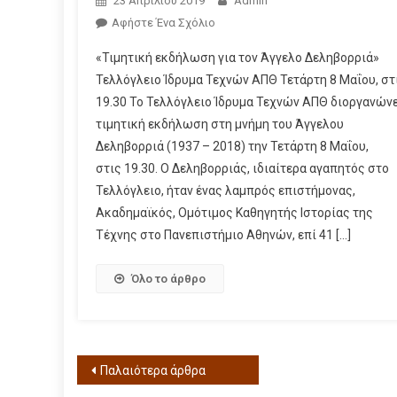
23 Απριλίου 2019
Admin
Αφήστε Ένα Σχόλιο
«Τιμητική εκδήλωση για τον Άγγελο Δεληβορριά»
Τελλόγλειο Ίδρυμα Τεχνών ΑΠΘ Τετάρτη 8 Μαΐου, στ
19.30 Το Τελλόγλειο Ίδρυμα Τεχνών ΑΠΘ διοργανώνε
τιμητική εκδήλωση στη μνήμη του Άγγελου
Δεληβορριά (1937 – 2018) την Τετάρτη 8 Μαΐου,
στις 19.30. Ο Δεληβορριάς, ιδιαίτερα αγαπητός στο
Τελλόγλειο, ήταν ένας λαμπρός επιστήμονας,
Ακαδημαϊκός, Ομότιμος Καθηγητής Ιστορίας της
Τέχνης στο Πανεπιστήμιο Αθηνών, επί 41 […]
Όλο το άρθρο
Παλαιότερα άρθρα