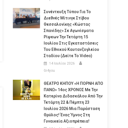
Συνέντευξη Τύπου Για Το
Διεθνές Μίτινγκ Στίβου
Θεσσαλονίκης «Κώστας
Σπανίδης» Σε Αγωνίσματα
Ρίψεων Την Τετάρτη 15
Ιουλίου Στις Εγκαταστάσεις
Του Εθνικού Καυτανζογλείου
Σταδίου (Δείτε Το Video)
14 Ιουλίου 2026
Gr4you
ΘΕΑΤΡΟ ΚΗΠΟΥ «Η ΠΟΡΝΗ ΑΠΟ
ΠΑΝΩ» 14ος ΧΡΟΝΟΣ Με Την
Κατερίνα Διδασκάλου Από Την
Τετάρτη 22 & Πέμπτη 23
Ιουλίου 2026 Μια Παράσταση
Θρύλος! Ένας Ύμνος Στη
Γυναικεία Αξιοπρέπεια!