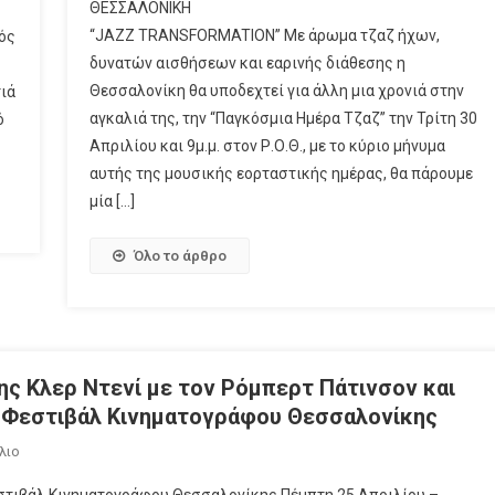
ΘΕΣΣΑΛΟΝΙΚΗ
“JAZZ TRANSFORMATION” Με άρωμα τζαζ ήχων,
ός
δυνατών αισθήσεων και εαρινής διάθεσης η
Θεσσαλονίκη θα υποδεχτεί για άλλη μια χρονιά στην
ιά
αγκαλιά της, την “Παγκόσμια Ημέρα Τζαζ” την Τρίτη 30
ό
Απριλίου και 9μ.μ. στον Ρ.Ο.Θ., με το κύριο μήνυμα
αυτής της μουσικής εορταστικής ημέρας, θα πάρουμε
μία […]
Όλο το άρθρο
ης Κλερ Ντενί με τον Ρόμπερτ Πάτινσον και
ου Φεστιβάλ Κινηματογράφου Θεσσαλονίκης
λιο