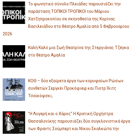
Το φωνητικό σύνολο Πλειάδες παρουσιάζει την
παράσταση ΤΟΠΙΚΟΙ ΤΡΟΠΙΚΟΙ του Μάριου
Χατζηπροκοπίου σε σκηνοθεσία της Κορίνας
Βασιλειάδου στο θέατρο Αμαλία από 5 Φεβρουαρίου
2026
Καλή Καλό μια ζωή Θεατρίνα της Στεργιάνας Τζέγκα
στο θέατρο Αμαλία
ΚΟΘ – δύο εξαίρετα έργα των κορυφαίων Ρώσων
συνθετών Σεργκέι Προκόφιεφ και Πιοτρ Ίλιτς
Τσαϊκόφσκι,
”Η Λυγερή και ο Χάρος” Η Κρατική Ορχήστρα
Θεσσαλονίκης παρουσιάζει δύο συγκλονιστικά έργα
των Φραντς Σούμπερτ και Νίκου Σκαλκώτα την