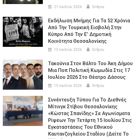
21 Ιουλίου 2026
Gr4you
Εκδήλωση Μνήμης Για Τα 52 Χρόνια
Από Την Τουρκική Εισβολή Στην
Κύπρο Από Την Ε’ Δημοτική
Κοινότητα Θεσσαλονίκης
15 Ιουλίου 2026
Gr4you
Τακούνια Στον Βάλτο Του Άκη Δήμου
Μια Ποπ Πολιτική Κωμωδία Στις 17
Ιουλίου 2026 Στο Θέατρο Δάσους
15 Ιουλίου 2026
Gr4you
Συνέντευξη Τύπου Για Το Διεθνές
Μίτινγκ Στίβου Θεσσαλονίκης
«Κώστας Σπανίδης» Σε Αγωνίσματα
Ρίψεων Την Τετάρτη 15 Ιουλίου Στις
Εγκαταστάσεις Του Εθνικού
Καυτανζογλείου Σταδίου (Δείτε Το