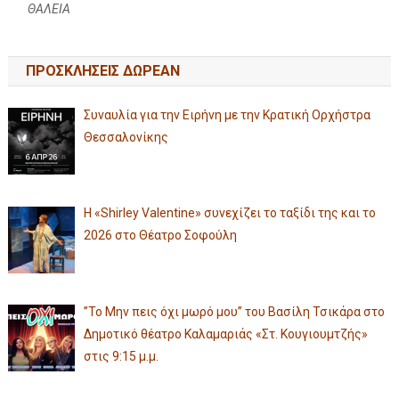
ΘΑΛΕΙΑ
ΠΡΟΣΚΛΗΣΕΙΣ ΔΩΡΕΑΝ
Συναυλία για την Ειρήνη με την Κρατική Ορχήστρα
Θεσσαλονίκης
Η «Shirley Valentine» συνεχίζει το ταξίδι της και το
2026 στο Θέατρο Σοφούλη
”Το Μην πεις όχι μωρό μου” του Βασίλη Τσικάρα στο
Δημοτικό θέατρο Καλαμαριάς «Στ. Κουγιουμτζής»
στις 9:15 μ.μ.