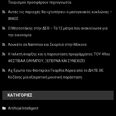
Τουρισμού προσφέρουν τεχνογνωσία
Αυτές τις περιοχές θα «χτυπήσει» ο μεσογειακός κυκλώνας –
ΙΑΝΟΣ
Ο Μητσοτάκης στην ΔΕΘ – Τα 12 μέτρα που ανακοίνωσε για
την οικονομία
Λουκέτο σε Nammos και Σκορπιό στην Μύκονο
Η τελετή έναρξης και η παρουσίαση προγράμματος ΤΟΥ 49ου
ΦΕΣΤΙΒΑΛ ΟΛΥΜΠΟΥ, ΞΕΠΕΡΝΑ ΚΑΙ ΣΥΝΕΧΙΖΕΙ
Αχ Έρωτα του Φεντερίκο Γκαρθία Λόρκα από το ΔΗ.ΠΕ.ΘΕ.
Κοζάνης μία εξαιρετική μουσική παράσταση
KΑΤΗΓΟΡΊΕΣ
Artificial Intelligent