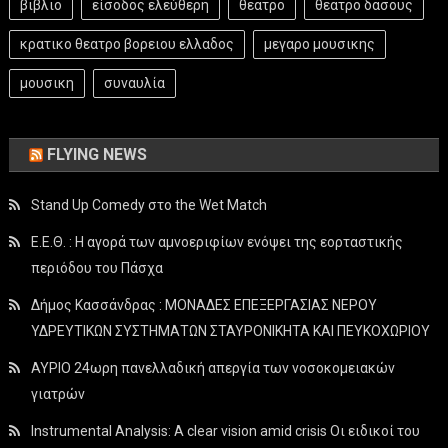
βιβλιο
είσοδος ελεύθερη
θεατρο
θεατρο δασους
κρατικο θεατρο βορειου ελλαδος
μεγαρο μουσικης
μουσικη
συναυλία
FLYING NEWS
Stand Up Comedy στο the Wet Match
Ε.Ε.Θ. : Η αγορά των αμνοεριφίων ενόψει της εορταστικής
περιόδου του Πάσχα
Δήμος Κασσάνδρας : ΜΟΝΑΔΕΣ ΕΠΕΞΕΡΓΑΣΙΑΣ ΝΕΡΟΥ
ΥΔΡΕΥΤΙΚΩΝ ΣΥΣΤΗΜΑΤΩΝ ΣΤΑΥΡΟΝΙΚΗΤΑ ΚΑΙ ΠΕΥΚΟΧΩΡΙΟΥ
ΑΥΡΙΟ 24ωρη πανελλαδική απεργία των νοσοκομειακών
γιατρών
Instrumental Analysis: A clear vision amid crisis Οι ειδικοί του