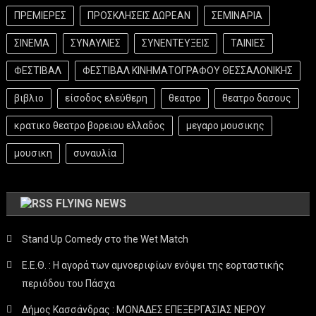
ΠΡΕΜΙΕΡΕΣ
ΠΡΟΣΚΛΗΣΕΙΣ ΔΩΡΕΑΝ
ΣΕΜΙΝΑΡΙΑ
ΣΙΝΕΜΑ
ΣΥΝΑΥΛΙΕΣ
ΣΥΝΕΝΤΕΥΞΕΙΣ
ΤΑΙΝΙΕΣ
ΦΕΣΤΙΒΑΛ
ΦΕΣΤΙΒΑΛ ΚΙΝΗΜΑΤΟΓΡΑΦΟΥ ΘΕΣΣΑΛΟΝΙΚΗΣ
βιβλιο
είσοδος ελεύθερη
θεατρο
θεατρο δασους
κρατικο θεατρο βορειου ελλαδος
μεγαρο μουσικης
μουσικη
συναυλία
FLYING NEWS
Stand Up Comedy στο the Wet Match
Ε.Ε.Θ. : Η αγορά των αμνοεριφίων ενόψει της εορταστικής
περιόδου του Πάσχα
Δήμος Κασσάνδρας : ΜΟΝΑΔΕΣ ΕΠΕΞΕΡΓΑΣΙΑΣ ΝΕΡΟΥ