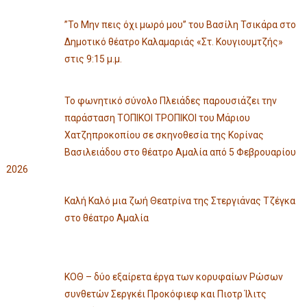
”Το Μην πεις όχι μωρό μου” του Βασίλη Τσικάρα στο
Δημοτικό θέατρο Καλαμαριάς «Στ. Κουγιουμτζής»
στις 9:15 μ.μ.
Το φωνητικό σύνολο Πλειάδες παρουσιάζει την
παράσταση ΤΟΠΙΚΟΙ ΤΡΟΠΙΚΟΙ του Μάριου
Χατζηπροκοπίου σε σκηνοθεσία της Κορίνας
Βασιλειάδου στο θέατρο Αμαλία από 5 Φεβρουαρίου
2026
Καλή Καλό μια ζωή Θεατρίνα της Στεργιάνας Τζέγκα
στο θέατρο Αμαλία
ΚΟΘ – δύο εξαίρετα έργα των κορυφαίων Ρώσων
συνθετών Σεργκέι Προκόφιεφ και Πιοτρ Ίλιτς