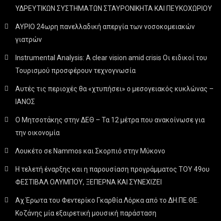
ΥΔΡΕΥΤΙΚΩΝ ΣΥΣΤΗΜΑΤΩΝ ΣΤΑΥΡΟΝΙΚΗΤΑ ΚΑΙ ΠΕΥΚΟΧΩΡΙΟΥ
ΑΥΡΙΟ 24ωρη πανελλαδική απεργία των νοσοκομειακών
γιατρών
Instrumental Analysis: A clear vision amid crisis Οι ειδικοί του
Τουρισμού προσφέρουν τεχνογνωσία
Αυτές τις περιοχές θα «χτυπήσει» ο μεσογειακός κυκλώνας –
ΙΑΝΟΣ
Ο Μητσοτάκης στην ΔΕΘ – Τα 12 μέτρα που ανακοίνωσε για
την οικονομία
Λουκέτο σε Nammos και Σκορπιό στην Μύκονο
Η τελετή έναρξης και η παρουσίαση προγράμματος ΤΟΥ 49ου
ΦΕΣΤΙΒΑΛ ΟΛΥΜΠΟΥ, ΞΕΠΕΡΝΑ ΚΑΙ ΣΥΝΕΧΙΖΕΙ
Αχ Έρωτα του Φεντερίκο Γκαρθία Λόρκα από το ΔΗ.ΠΕ.ΘΕ.
Κοζάνης μία εξαιρετική μουσική παράσταση