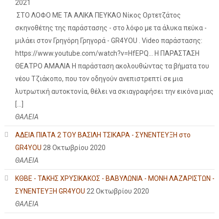
2021
ΣΤΟ ΛΟΦΟ ΜΕ ΤΑ ΑΛΙΚΑ ΠΕΥΚΑΟ Νίκος Ορτετζάτος
σκηνοθέτης της παράστασης - στο λόφο με τα άλυκα πεύκα -
μιλάει στον Γρηγόρη Γρηγορά - GR4YOU . Video παράστασης:
https://www.youtube.com/watch?v=HfEPQ... Η ΠΑΡΑΣΤΑΣΗ
ΘΕΑΤΡΟ ΑΜΑΛΙΑ Η παράσταση ακολουθώντας τα βήματα του
νέου Τζιάκοπο, που τον οδηγούν ανεπιστρεπτί σε μια
λυτρωτική αυτοκτονία, θέλει να σκιαγραφήσει την εικόνα μιας
[…]
ΘΑΛΕΙΑ
ΑΔΕΙΑ ΠΙΑΤΑ 2 ΤΟΥ ΒΑΣΙΛΗ ΤΣΙΚΑΡΑ - ΣΥΝΕΝΤΕΥΞΗ στο
GR4YOU
28 Οκτωβρίου 2020
ΘΑΛΕΙΑ
ΚΘΒΕ - ΤΑΚΗΣ ΧΡΥΣΙΚΑΚΟΣ - ΒΑΒΥΛΩΝΙΑ - ΜΟΝΗ ΛΑΖΑΡΙΣΤΩΝ -
ΣΥΝΕΝΤΕΥΞΗ GR4YOU
22 Οκτωβρίου 2020
ΘΑΛΕΙΑ