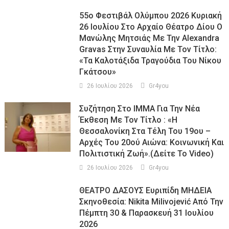
55ο Φεστιβάλ Ολύμπου 2026 Κυριακή
26 Ιουλίου Στο Αρχαίο Θέατρο Δίου Ο
Μανώλης Μητσιάς Με Την Alexandra
Gravas Στην Συναυλία Με Τον Τίτλο:
«τα Καλοτάξιδα Τραγούδια Του Νίκου
Γκάτσου»
26 Ιουλίου 2026
Gr4you
Συζήτηση Στο ΙΜΜΑ Για Την Νέα
Έκθεση Με Τον Τίτλο : «Η
Θεσσαλονίκη Στα Τέλη Του 19ου –
Αρχές Του 20ού Αιώνα: Κοινωνική Και
Πολιτιστική Ζωή».(Δείτε Το Video)
26 Ιουλίου 2026
Gr4you
ΘΕΑΤΡΟ ΔΑΣΟΥΣ Ευριπίδη ΜΗΔΕΙΑ
Σκηνοθεσία: Nikita Milivojević Από Την
Πέμπτη 30 & Παρασκευή 31 Ιουλίου
2026