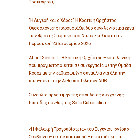
Τσαϊκόφσκι,
”Η Λυγερή και ο Χάρος” Η Κρατική Ορχήστρα
Θεσσαλονίκης παρουσιάζει δύο συγκλονιστικά έργα
των Φραντς Σούμπερτ και Νίκου Σκαλκώτα την
Παρασκευή 23 Ιανουαρίου 2026
About Schubert: Η Κρατική Ορχήστρα Θεσσαλονίκης
που πραγματοποιείται σε συνεργασία με την Ομάδα
Rodez με την καθιερωμένη συναυλία για όλη την
οικογένεια στην Αίθουσα Τελετών ΑΠΘ
Συναυλία προς τιμήν της σπουδαίας σύγχρονης
Ρωσίδας συνθέτριας Sofia Gubaidulina
«Η Φαλακρή Τραγουδίστρια» του Ευγένιου Ιονέσκο –
Συμβαίνουν αυτά καμιά φορά – επιστρέφει στη