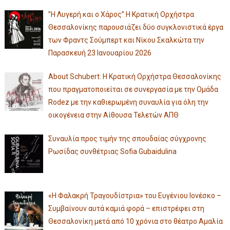
”Η Λυγερή και ο Χάρος” Η Κρατική Ορχήστρα
Θεσσαλονίκης παρουσιάζει δύο συγκλονιστικά έργα
των Φραντς Σούμπερτ και Νίκου Σκαλκώτα την
Παρασκευή 23 Ιανουαρίου 2026
About Schubert: Η Κρατική Ορχήστρα Θεσσαλονίκης
που πραγματοποιείται σε συνεργασία με την Ομάδα
Rodez με την καθιερωμένη συναυλία για όλη την
οικογένεια στην Αίθουσα Τελετών ΑΠΘ
Συναυλία προς τιμήν της σπουδαίας σύγχρονης
Ρωσίδας συνθέτριας Sofia Gubaidulina
«Η Φαλακρή Τραγουδίστρια» του Ευγένιου Ιονέσκο –
Συμβαίνουν αυτά καμιά φορά – επιστρέφει στη
Θεσσαλονίκη μετά από 10 χρόνια στο θέατρο Αμαλία