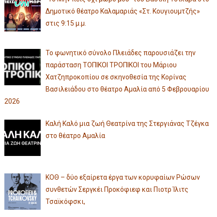
Δημοτικό θέατρο Καλαμαριάς «Στ. Κουγιουμτζής»
στις 9:15 μ.μ.
Το φωνητικό σύνολο Πλειάδες παρουσιάζει την
παράσταση ΤΟΠΙΚΟΙ ΤΡΟΠΙΚΟΙ του Μάριου
Χατζηπροκοπίου σε σκηνοθεσία της Κορίνας
Βασιλειάδου στο θέατρο Αμαλία από 5 Φεβρουαρίου
2026
Καλή Καλό μια ζωή Θεατρίνα της Στεργιάνας Τζέγκα
στο θέατρο Αμαλία
ΚΟΘ – δύο εξαίρετα έργα των κορυφαίων Ρώσων
συνθετών Σεργκέι Προκόφιεφ και Πιοτρ Ίλιτς
Τσαϊκόφσκι,