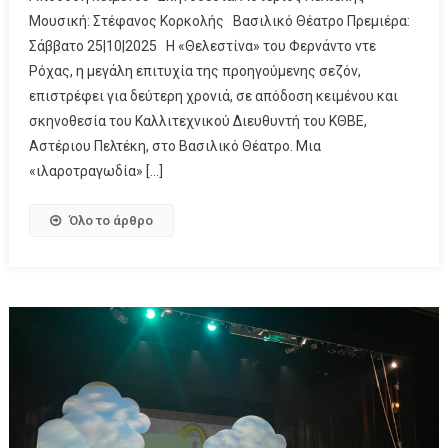
Μουσική: Στέφανος Κορκολής Βασιλικό Θέατρο Πρεμιέρα:
Σάββατο 25|10|2025 Η «Θελεστίνα» του Φερνάντο ντε
Ρόχας, η μεγάλη επιτυχία της προηγούμενης σεζόν,
επιστρέφει για δεύτερη χρονιά, σε απόδοση κειμένου και
σκηνοθεσία του Καλλιτεχνικού Διευθυντή του ΚΘΒΕ,
Αστέριου Πελτέκη, στο Βασιλικό Θέατρο. Μια
«ιλαροτραγωδία» […]
Όλο το άρθρο