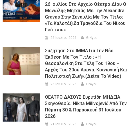
26 Ιουλίου Στο Αρχαίο Θέατρο Δίου Ο
Μανώλης Μητσιάς Με Την Alexandra
Gravas Στην Συναυλία Με Τον Τίτλο:
«τα Καλοτάξιδα Τραγούδια Του Νίκου
Γκάτσου»
26 Ιουλίου 2026
Gr4you
Συζήτηση Στο ΙΜΜΑ Για Την Νέα
Έκθεση Με Τον Τίτλο : «Η
Θεσσαλονίκη Στα Τέλη Του 19ου –
Αρχές Του 20ού Αιώνα: Κοινωνική Και
Πολιτιστική Ζωή».(Δείτε Το Video)
26 Ιουλίου 2026
Gr4you
ΘΕΑΤΡΟ ΔΑΣΟΥΣ Ευριπίδη ΜΗΔΕΙΑ
Σκηνοθεσία: Nikita Milivojević Από Την
Πέμπτη 30 & Παρασκευή 31 Ιουλίου
2026
21 Ιουλίου 2026
Gr4you