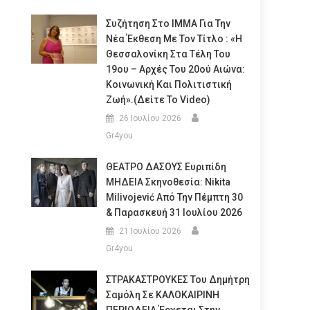
Συζήτηση Στο ΙΜΜΑ Για Την
Νέα Έκθεση Με Τον Τίτλο : «Η
Θεσσαλονίκη Στα Τέλη Του
19ου – Αρχές Του 20ού Αιώνα:
Κοινωνική Και Πολιτιστική
Ζωή».(Δείτε Το Video)
26 Ιουλίου 2026
Gr4you
ΘΕΑΤΡΟ ΔΑΣΟΥΣ Ευριπίδη
ΜΗΔΕΙΑ Σκηνοθεσία: Nikita
Milivojević Από Την Πέμπτη 30
& Παρασκευή 31 Ιουλίου 2026
21 Ιουλίου 2026
Gr4you
ΣΤΡΑΚΑΣΤΡΟΥΚΕΣ Του Δημήτρη
Σαμόλη Σε ΚΑΛΟΚΑΙΡΙΝΗ