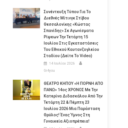
Συνέντευξη Τύπου Για Το
Διεθνές Μίτινγκ Στίβου
Θεσσαλονίκης «Κώστας
Σπανίδης» Σε Αγωνίσματα
Ρίψεων Την Τετάρτη 15
Ιουλίου Στις Εγκαταστάσεις
Του Εθνικού Καυτανζογλείου
Σταδίου (Δείτε Το Video)
14 Ιουλίου 2026
Gr4you
ΘΕΑΤΡΟ ΚΗΠΟΥ «Η ΠΟΡΝΗ ΑΠΟ
ΠΑΝΩ» 14ος ΧΡΟΝΟΣ Με Την
Κατερίνα Διδασκάλου Από Την
Τετάρτη 22 & Πέμπτη 23
Ιουλίου 2026 Μια Παράσταση
Θρύλος! Ένας Ύμνος Στη
Γυναικεία Αξιοπρέπεια!