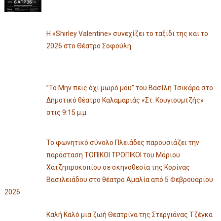
Η «Shirley Valentine» συνεχίζει το ταξίδι της και το
2026 στο Θέατρο Σοφούλη
”Το Μην πεις όχι μωρό μου” του Βασίλη Τσικάρα στο
Δημοτικό θέατρο Καλαμαριάς «Στ. Κουγιουμτζής»
στις 9:15 μ.μ.
Το φωνητικό σύνολο Πλειάδες παρουσιάζει την
παράσταση ΤΟΠΙΚΟΙ ΤΡΟΠΙΚΟΙ του Μάριου
Χατζηπροκοπίου σε σκηνοθεσία της Κορίνας
Βασιλειάδου στο θέατρο Αμαλία από 5 Φεβρουαρίου
2026
Καλή Καλό μια ζωή Θεατρίνα της Στεργιάνας Τζέγκα