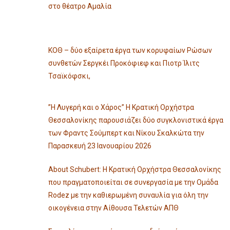
στο θέατρο Αμαλία
ΚΟΘ – δύο εξαίρετα έργα των κορυφαίων Ρώσων
συνθετών Σεργκέι Προκόφιεφ και Πιοτρ Ίλιτς
Τσαϊκόφσκι,
”Η Λυγερή και ο Χάρος” Η Κρατική Ορχήστρα
Θεσσαλονίκης παρουσιάζει δύο συγκλονιστικά έργα
των Φραντς Σούμπερτ και Νίκου Σκαλκώτα την
Παρασκευή 23 Ιανουαρίου 2026
About Schubert: Η Κρατική Ορχήστρα Θεσσαλονίκης
που πραγματοποιείται σε συνεργασία με την Ομάδα
Rodez με την καθιερωμένη συναυλία για όλη την
οικογένεια στην Αίθουσα Τελετών ΑΠΘ