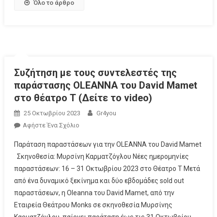
Όλο το άρθρο
Συζήτηση με τους συντελεστές της
παράστασης OLEANNA του David Mamet
στο θέατρο Τ (Δείτε το video)
25 Οκτωβρίου 2023
Gr4you
Αφήστε Ένα Σχόλιο
Παράταση παραστάσεων για την OLEANNA του David Mamet
Σκηνοθεσία: Μυρσίνη Καρματζόγλου Νέες ημερομηνίες
παραστάσεων: 16 – 31 Οκτωβρίου 2023 στο Θέατρο Τ Μετά
από ένα δυναμικό ξεκίνημα και δύο εβδομάδες sold out
παραστάσεων, η Oleanna του David Mamet, από την
Εταιρεία Θεάτρου Monks σε σκηνοθεσία Μυρσίνης
Καρματζόγλου, παίρνει παράταση έως τις 31 Οκτωβρίου