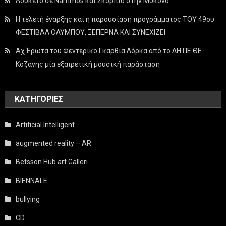
Λουκέτο σε Nammos και Σκορπιό στην Μύκονο
Η τελετή έναρξης και η παρουσίαση προγράμματος ΤΟΥ 49ου
ΦΕΣΤΙΒΑΛ ΟΛΥΜΠΟΥ, ΞΕΠΕΡΝΑ ΚΑΙ ΣΥΝΕΧΙΖΕΙ
Αχ Έρωτα του Φεντερίκο Γκαρθία Λόρκα από το ΔΗ.ΠΕ.ΘΕ.
Κοζάνης μία εξαιρετική μουσική παράσταση
KΑΤΗΓΟΡΊΕΣ
Artificial Intelligent
augmented reality – AR
Betsson Hub art Galleri
BIENNALE
bullying
CD