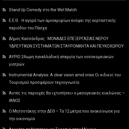
Stand Up Comedy στο the Wet Match
Ε.Ε.Θ. : Η αγορά των αμνοεριφίων ενόψει της εορταστικής
περιόδου του Πάσχα
Δήμος Κασσάνδρας : ΜΟΝΑΔΕΣ ΕΠΕΞΕΡΓΑΣΙΑΣ ΝΕΡΟΥ
ΥΔΡΕΥΤΙΚΩΝ ΣΥΣΤΗΜΑΤΩΝ ΣΤΑΥΡΟΝΙΚΗΤΑ ΚΑΙ ΠΕΥΚΟΧΩΡΙΟΥ
ΑΥΡΙΟ 24ωρη πανελλαδική απεργία των νοσοκομειακών
γιατρών
Instrumental Analysis: A clear vision amid crisis Οι ειδικοί του
Τουρισμού προσφέρουν τεχνογνωσία
Αυτές τις περιοχές θα «χτυπήσει» ο μεσογειακός κυκλώνας –
ΙΑΝΟΣ
Ο Μητσοτάκης στην ΔΕΘ – Τα 12 μέτρα που ανακοίνωσε για
την οικονομία