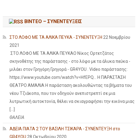
ΒΙΝΤΕΟ – ΣΥΝΕΝΤΕΥΞΕΙΣ
ΣΤΟ ΛΟΦΟ ΜΕ ΤΑ ΑΛΙΚΑ ΠΕΥΚΑ - ΣΥΝΕΝΤΕΥΞΗ
22 Νοεμβρίου
2021
ΣΤΟ ΛΟΦΟ ΜΕ ΤΑ ΑΛΙΚΑ ΠΕΥΚΑΟ Νίκος Ορτετζάτος
σκηνοθέτης της παράστασης - στο λόφο με τα άλυκα πεύκα -
μιλάει στον Γρηγόρη Γρηγορά - GR4YOU . Video παράστασης:
https://www.youtube.com/watch?v=HfEPQ... Η ΠΑΡΑΣΤΑΣΗ
ΘΕΑΤΡΟ ΑΜΑΛΙΑ Η παράσταση ακολουθώντας τα βήματα του
νέου Τζιάκοπο, που τον οδηγούν ανεπιστρεπτί σε μια
λυτρωτική αυτοκτονία, θέλει να σκιαγραφήσει την εικόνα μιας
[…]
ΘΑΛΕΙΑ
ΑΔΕΙΑ ΠΙΑΤΑ 2 ΤΟΥ ΒΑΣΙΛΗ ΤΣΙΚΑΡΑ - ΣΥΝΕΝΤΕΥΞΗ στο
GR4YOU
28 Οκτωβρίου 2020