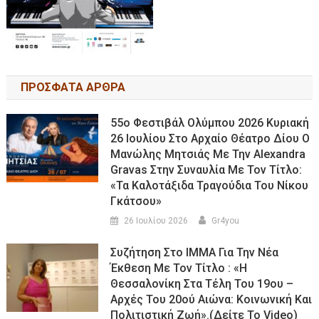
ΠΡΟΣΦΑΤΑ ΑΡΘΡΑ
55ο Φεστιβάλ Ολύμπου 2026 Κυριακή
26 Ιουλίου Στο Αρχαίο Θέατρο Δίου Ο
Μανώλης Μητσιάς Με Την Alexandra
Gravas Στην Συναυλία Με Τον Τίτλο:
«τα Καλοτάξιδα Τραγούδια Του Νίκου
Γκάτσου»
26 Ιουλίου 2026
Gr4you
Συζήτηση Στο ΙΜΜΑ Για Την Νέα
Έκθεση Με Τον Τίτλο : «Η
Θεσσαλονίκη Στα Τέλη Του 19ου –
Αρχές Του 20ού Αιώνα: Κοινωνική Και
Πολιτιστική Ζωή».(Δείτε Το Video)