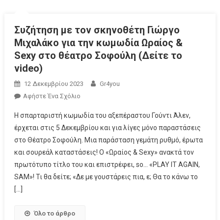
Συζήτηση με τον σκηνοθέτη Γιώργο
Μιχαλάκο για την κωμωδία Ωραίος &
Sexy στο θέατρο Σοφούλη (Δείτε το
video)
12 Δεκεμβρίου 2023
Gr4you
Αφήστε Ένα Σχόλιο
Η σπαρταριστή κωμωδία του αξεπέραστου Γούντι Άλεν,
έρχεται στις 5 Δεκεμβρίου και για λίγες μόνο παραστάσεις
στο Θέατρο Σοφούλη. Μια παράσταση γεμάτη ρυθμό, έρωτα
και σουρεάλ καταστάσεις! Ο «Ωραίος & Sexy» ανακτά τον
πρωτότυπο τίτλο του και επιστρέφει, so… «PLAY IT AGAIN,
SAM»! Τι θα δείτε; «Δε με γουστάρεις πια, ε; Θα το κάνω το
[…]
Όλο το άρθρο