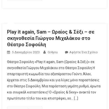
Play it again, Sam – Ωραίος & Σέξι – σε
σκηνοθεσία Γιώργου Μιχαλάκου στο
Θέατρο Σοφούλη
5 Δεκεμβρίου 2023
Gr4you
Αφήστε Ένα Σχόλιο
Θέατρο Σοφούλη «Play it again, Sam (Ωραίος & Σέξι)» σε
σκηνοθεσία Γιώργου Μιχαλάκου στο Θέατρο Σοφούλη Η
σπαρταριστή κωμωδία του αξεπέραστου Γούντι Άλεν,
έρχεται στις 5 Δεκεμβρίου και για λίγες μόνο παραστάσεις
στο Θέατρο Σοφούλη. Μια παράσταση γεμάτη ρυθμό, έρωτα
και σουρεάλ καταστάσεις! Ο «Ωραίος & Sexy» ανακτά τον
πρωτότυπο τίτλο του και επιστρέφει, so… […]