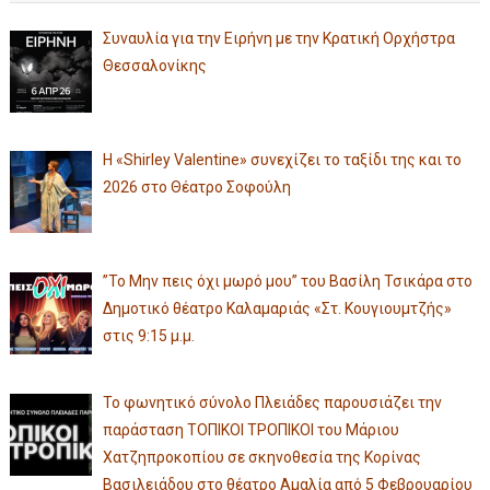
Συναυλία για την Ειρήνη με την Κρατική Ορχήστρα
Θεσσαλονίκης
Η «Shirley Valentine» συνεχίζει το ταξίδι της και το
2026 στο Θέατρο Σοφούλη
”Το Μην πεις όχι μωρό μου” του Βασίλη Τσικάρα στο
Δημοτικό θέατρο Καλαμαριάς «Στ. Κουγιουμτζής»
στις 9:15 μ.μ.
Το φωνητικό σύνολο Πλειάδες παρουσιάζει την
παράσταση ΤΟΠΙΚΟΙ ΤΡΟΠΙΚΟΙ του Μάριου
Χατζηπροκοπίου σε σκηνοθεσία της Κορίνας
Βασιλειάδου στο θέατρο Αμαλία από 5 Φεβρουαρίου