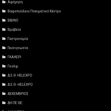
Αφήγηση
Βαφοπούλειο Πνευματικό Κέντρο
ΒΙΒΛΙΟ
Βραβεία
Γαστρονομία
Γευσιγνωσία
ΓΚΑΛΕΡΙ
Γκολφ
Δ.Ε.Θ. HELEXPO
Δ.Ε.Θ.-HELEXPO
ΔΕΚΕΜΒΡΙΟΣ
ΔΗ.ΠΕ.ΘΕ.