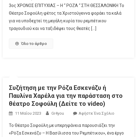
3ος ΧΡΟΝΟΣ ΕΠΙΤΥΧΙΑΣ – Η “ ΡΟΖΑ “ ΣΤΗ ΘΕΣΣΑΛΟΝΙΚΗ Το
Θέατρο Σοφούλη φέτος τα Χριστούγεννα φοράει τα καλά
για να υποδεχτεί τη μεγάλη κυρία του ρεμπέτικου
τραγουδιού και να ταξιδέψει τους θεατές […]
Όλο το άρθρο
Συζήτηση με την Ρόζα Εσκενάζυ ή
Παυλίνα Χαρέλα για την παράσταση στο
θέατρο Σοφούλη (Δείτε το video)
11 Μαΐου 2023
Gr4you
Αφήστε Ένα Σχόλιο
Το Θέατρο Σοφούλη με υπερηφάνεια παρουσιάζει την
«Ρόζα Εσκενάζυ – Η Βασίλισσα του Ρεμπέτικου», ένα έργο