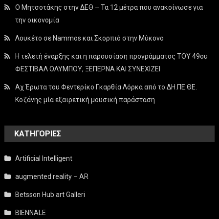
Ο Μητσοτάκης στην ΔΕΘ – Τα 12 μέτρα που ανακοίνωσε για
την οικονομία
Λουκέτο σε Nammos και Σκορπιό στην Μύκονο
Η τελετή έναρξης και η παρουσίαση προγράμματος ΤΟΥ 49ου
ΦΕΣΤΙΒΑΛ ΟΛΥΜΠΟΥ, ΞΕΠΕΡΝΑ ΚΑΙ ΣΥΝΕΧΙΖΕΙ
Αχ Έρωτα του Φεντερίκο Γκαρθία Λόρκα από το ΔΗ.ΠΕ.ΘΕ.
Κοζάνης μία εξαιρετική μουσική παράσταση
KΑΤΗΓΟΡΊΕΣ
Artificial Intelligent
augmented reality – AR
Betsson Hub art Galleri
BIENNALE