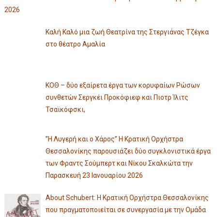
2026
Καλή Καλό μια ζωή Θεατρίνα της Στεργιάνας Τζέγκα
στο θέατρο Αμαλία
ΚΟΘ – δύο εξαίρετα έργα των κορυφαίων Ρώσων
συνθετών Σεργκέι Προκόφιεφ και Πιοτρ Ίλιτς
Τσαϊκόφσκι,
”Η Λυγερή και ο Χάρος” Η Κρατική Ορχήστρα
Θεσσαλονίκης παρουσιάζει δύο συγκλονιστικά έργα
των Φραντς Σούμπερτ και Νίκου Σκαλκώτα την
Παρασκευή 23 Ιανουαρίου 2026
About Schubert: Η Κρατική Ορχήστρα Θεσσαλονίκης
που πραγματοποιείται σε συνεργασία με την Ομάδα