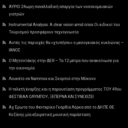
ΑΥΡΙΟ 24ωρη πανελλαδική απεργία των νοσοκομειακών
γιατρών
Instrumental Analysis: A clear vision amid crisis Οι ειδικοί του
Τουρισμού προσφέρουν τεχνογνωσία
Αυτές τις περιοχές θα «χτυπήσει» ο μεσογειακός κυκλώνας –
ΙΑΝΟΣ
Ο Μητσοτάκης στην ΔΕΘ – Τα 12 μέτρα που ανακοίνωσε για
την οικονομία
Λουκέτο σε Nammos και Σκορπιό στην Μύκονο
Η τελετή έναρξης και η παρουσίαση προγράμματος ΤΟΥ 49ου
ΦΕΣΤΙΒΑΛ ΟΛΥΜΠΟΥ, ΞΕΠΕΡΝΑ ΚΑΙ ΣΥΝΕΧΙΖΕΙ
Αχ Έρωτα του Φεντερίκο Γκαρθία Λόρκα από το ΔΗ.ΠΕ.ΘΕ.
Κοζάνης μία εξαιρετική μουσική παράσταση