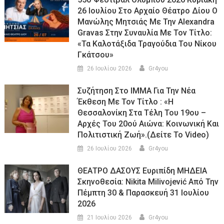
26 Ιουλίου Στο Αρχαίο Θέατρο Δίου Ο
Μανώλης Μητσιάς Με Την Alexandra
Gravas Στην Συναυλία Με Τον Τίτλο:
«τα Καλοτάξιδα Τραγούδια Του Νίκου
Γκάτσου»
26 Ιουλίου 2026
Gr4you
Συζήτηση Στο ΙΜΜΑ Για Την Νέα
Έκθεση Με Τον Τίτλο : «Η
Θεσσαλονίκη Στα Τέλη Του 19ου –
Αρχές Του 20ού Αιώνα: Κοινωνική Και
Πολιτιστική Ζωή».(Δείτε Το Video)
26 Ιουλίου 2026
Gr4you
ΘΕΑΤΡΟ ΔΑΣΟΥΣ Ευριπίδη ΜΗΔΕΙΑ
Σκηνοθεσία: Nikita Milivojević Από Την
Πέμπτη 30 & Παρασκευή 31 Ιουλίου
2026
21 Ιουλίου 2026
Gr4you