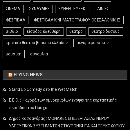
ΣΙΝΕΜΑ
ΣΥΝΑΥΛΙΕΣ
ΣΥΝΕΝΤΕΥΞΕΙΣ
ΤΑΙΝΙΕΣ
ΦΕΣΤΙΒΑΛ
ΦΕΣΤΙΒΑΛ ΚΙΝΗΜΑΤΟΓΡΑΦΟΥ ΘΕΣΣΑΛΟΝΙΚΗΣ
βιβλιο
είσοδος ελεύθερη
θεατρο
θεατρο δασους
κρατικο θεατρο βορειου ελλαδος
μεγαρο μουσικης
μουσικη
συναυλία
FLYING NEWS
Stand Up Comedy στο the Wet Match
Ε.Ε.Θ. : Η αγορά των αμνοεριφίων ενόψει της εορταστικής
περιόδου του Πάσχα
Δήμος Κασσάνδρας : ΜΟΝΑΔΕΣ ΕΠΕΞΕΡΓΑΣΙΑΣ ΝΕΡΟΥ
ΥΔΡΕΥΤΙΚΩΝ ΣΥΣΤΗΜΑΤΩΝ ΣΤΑΥΡΟΝΙΚΗΤΑ ΚΑΙ ΠΕΥΚΟΧΩΡΙΟΥ