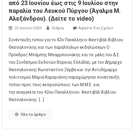
από 23 Ιουνίου έως στις 9 Ιουλίου στην
παραλία του Λευκού Πύργου (Άγαλμα Μ.
Αλεξάνδρου). (Δείτε το video)
22 Ιουνίου 2023
Gr4you
Αφήστε Ένα Σχόλιο
Συνέντευξη τύπου για το 42ο Πανελλήνιο Φεστιβάλ Βιβλίου
Θεσσαλονίκης και των παράλληλων εκδηλώσεων Ο
Πρόεδρος Μπάμπης Μπαρμπουνάκης και τα μέλη του Δ.Σ.
του Συνδέσμου Εκδοτών Βόρειας Ελλάδας, με τον Δήμαρχο
Θεσσαλονίκης Κωνσταντίνο Ζέρβα και την Αντιδήμαρχο
πολιτισμού Μαρία Καραγιάννη παραχώρησαν συνέντευξη
τύπου προς τους εκπροσώπους των Μ.Μ.Ε. για
την αναγγελία του 42ου Πανελλήνιου Φεστιβάλ Βιβλίου
Θεσσαλονίκης. […]
Όλο το άρθρο