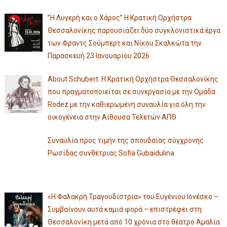
”Η Λυγερή και ο Χάρος” Η Κρατική Ορχήστρα
Θεσσαλονίκης παρουσιάζει δύο συγκλονιστικά έργα
των Φραντς Σούμπερτ και Νίκου Σκαλκώτα την
Παρασκευή 23 Ιανουαρίου 2026
About Schubert: Η Κρατική Ορχήστρα Θεσσαλονίκης
που πραγματοποιείται σε συνεργασία με την Ομάδα
Rodez με την καθιερωμένη συναυλία για όλη την
οικογένεια στην Αίθουσα Τελετών ΑΠΘ
Συναυλία προς τιμήν της σπουδαίας σύγχρονης
Ρωσίδας συνθέτριας Sofia Gubaidulina
«Η Φαλακρή Τραγουδίστρια» του Ευγένιου Ιονέσκο –
Συμβαίνουν αυτά καμιά φορά – επιστρέφει στη
Θεσσαλονίκη μετά από 10 χρόνια στο θέατρο Αμαλία