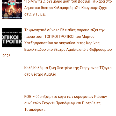
”Το Μην πεις όχι μωρό μου” του Βασίλη Τσικάρα στο
Δημοτικό θέατρο Καλαμαριάς «Στ. Κουγιουμτζής»
στις 9:15 μ.μ.
Το φωνητικό σύνολο Πλειάδες παρουσιάζει την
παράσταση ΤΟΠΙΚΟΙ ΤΡΟΠΙΚΟΙ του Μάριου
Χατζηπροκοπίου σε σκηνοθεσία της Κορίνας
Βασιλειάδου στο θέατρο Αμαλία από 5 Φεβρουαρίου
2026
Καλή Καλό μια ζωή Θεατρίνα της Στεργιάνας Τζέγκα
στο θέατρο Αμαλία
ΚΟΘ – δύο εξαίρετα έργα των κορυφαίων Ρώσων
συνθετών Σεργκέι Προκόφιεφ και Πιοτρ Ίλιτς
Τσαϊκόφσκι,