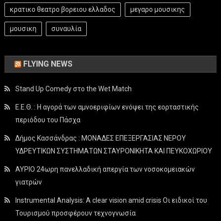
κρατικο θεατρο βορειου ελλαδος
μεγαρο μουσικης
μουσικη
συναυλία
FLYING NEWS
Stand Up Comedy στο the Wet Match
Ε.Ε.Θ. : Η αγορά των αμνοεριφίων ενόψει της εορταστικής
περιόδου του Πάσχα
Δήμος Κασσάνδρας : ΜΟΝΑΔΕΣ ΕΠΕΞΕΡΓΑΣΙΑΣ ΝΕΡΟΥ
ΥΔΡΕΥΤΙΚΩΝ ΣΥΣΤΗΜΑΤΩΝ ΣΤΑΥΡΟΝΙΚΗΤΑ ΚΑΙ ΠΕΥΚΟΧΩΡΙΟΥ
ΑΥΡΙΟ 24ωρη πανελλαδική απεργία των νοσοκομειακών
γιατρών
Instrumental Analysis: A clear vision amid crisis Οι ειδικοί του
Τουρισμού προσφέρουν τεχνογνωσία