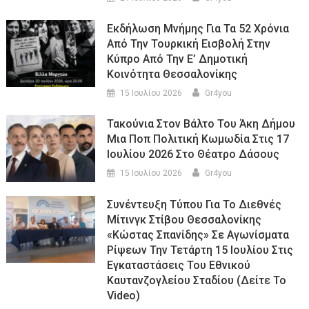
Εκδήλωση Μνήμης Για Τα 52 Χρόνια
Από Την Τουρκική Εισβολή Στην
Κύπρο Από Την Ε’ Δημοτική
Κοινότητα Θεσσαλονίκης
15 Ιουλίου 2026
Gr4you
Τακούνια Στον Βάλτο Του Άκη Δήμου
Μια Ποπ Πολιτική Κωμωδία Στις 17
Ιουλίου 2026 Στο Θέατρο Δάσους
15 Ιουλίου 2026
Gr4you
Συνέντευξη Τύπου Για Το Διεθνές
Μίτινγκ Στίβου Θεσσαλονίκης
«Κώστας Σπανίδης» Σε Αγωνίσματα
Ρίψεων Την Τετάρτη 15 Ιουλίου Στις
Εγκαταστάσεις Του Εθνικού
Καυτανζογλείου Σταδίου (Δείτε Το
Video)