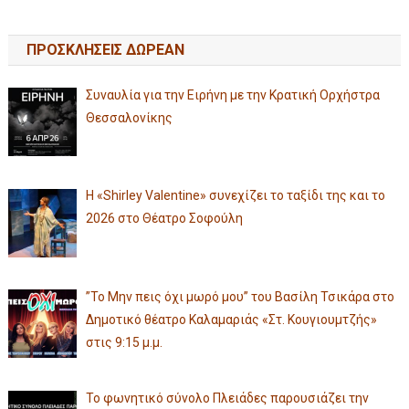
ΠΡΟΣΚΛΗΣΕΙΣ ΔΩΡΕΑΝ
Συναυλία για την Ειρήνη με την Κρατική Ορχήστρα
Θεσσαλονίκης
Η «Shirley Valentine» συνεχίζει το ταξίδι της και το
2026 στο Θέατρο Σοφούλη
”Το Μην πεις όχι μωρό μου” του Βασίλη Τσικάρα στο
Δημοτικό θέατρο Καλαμαριάς «Στ. Κουγιουμτζής»
στις 9:15 μ.μ.
Το φωνητικό σύνολο Πλειάδες παρουσιάζει την