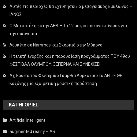
Αυτές τις περιοχές θα «χτυπήσει» ο μεσογειακός κυκλώνας –
ΙΑΝΟΣ
Ο Μητσοτάκης στην ΔΕΘ – Τα 12 μέτρα που ανακοίνωσε για
την οικονομία
Λουκέτο σε Nammos και Σκορπιό στην Μύκονο
Η τελετή έναρξης και η παρουσίαση προγράμματος ΤΟΥ 49ου
ΦΕΣΤΙΒΑΛ ΟΛΥΜΠΟΥ, ΞΕΠΕΡΝΑ ΚΑΙ ΣΥΝΕΧΙΖΕΙ
Αχ Έρωτα του Φεντερίκο Γκαρθία Λόρκα από το ΔΗ.ΠΕ.ΘΕ.
Κοζάνης μία εξαιρετική μουσική παράσταση
KΑΤΗΓΟΡΊΕΣ
Artificial Intelligent
augmented reality – AR