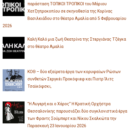
παράσταση ΤΟΠΙΚΟΙ ΤΡΟΠΙΚΟΙ του Μάριου
Χατζηπροκοπίου σε σκηνοθεσία της Κορίνας
Βασιλειάδου στο θέατρο Αμαλία από 5 Φεβρουαρίου
2026
Καλή Καλό μια ζωή Θεατρίνα της Στεργιάνας Τζέγκα
στο θέατρο Αμαλία
ΚΟΘ – δύο εξαίρετα έργα των κορυφαίων Ρώσων
συνθετών Σεργκέι Προκόφιεφ και Πιοτρ Ίλιτς
Τσαϊκόφσκι,
”Η Λυγερή και ο Χάρος” Η Κρατική Ορχήστρα
Θεσσαλονίκης παρουσιάζει δύο συγκλονιστικά έργα
των Φραντς Σούμπερτ και Νίκου Σκαλκώτα την
Παρασκευή 23 Ιανουαρίου 2026