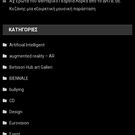
Αχ Έρωτα του Φεντερίκο Γκαρθία Λόρκα από το ΔΗ.ΠΕ.ΘΕ.
Κοζάνης μία εξαιρετική μουσική παράσταση
KΑΤΗΓΟΡΊΕΣ
Artificial Intelligent
augmented reality – AR
Betsson Hub art Galleri
BIENNALE
bullying
CD
Design
Eurovision
Event