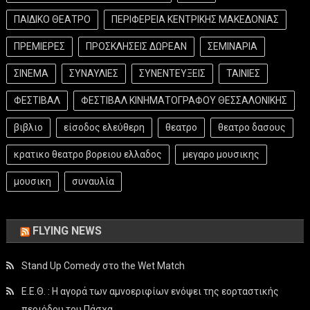
ΠΑΙΔΙΚΟ ΘΕΑΤΡΟ
ΠΕΡΙΦΕΡΕΙΑ ΚΕΝΤΡΙΚΗΣ ΜΑΚΕΔΟΝΙΑΣ
ΠΡΕΜΙΕΡΕΣ
ΠΡΟΣΚΛΗΣΕΙΣ ΔΩΡΕΑΝ
ΣΕΜΙΝΑΡΙΑ
ΣΙΝΕΜΑ
ΣΥΝΑΥΛΙΕΣ
ΣΥΝΕΝΤΕΥΞΕΙΣ
ΤΑΙΝΙΕΣ
ΦΕΣΤΙΒΑΛ
ΦΕΣΤΙΒΑΛ ΚΙΝΗΜΑΤΟΓΡΑΦΟΥ ΘΕΣΣΑΛΟΝΙΚΗΣ
βιβλιο
είσοδος ελεύθερη
θεατρο
θεατρο δασους
κρατικο θεατρο βορειου ελλαδος
μεγαρο μουσικης
μουσικη
συναυλία
FLYING NEWS
Stand Up Comedy στο the Wet Match
Ε.Ε.Θ. : Η αγορά των αμνοεριφίων ενόψει της εορταστικής
περιόδου του Πάσχα