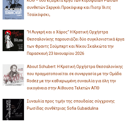
ΚΟΘ – δύο εξαίρετα έργα των κορυφαίων Ρώσων
συνθετών Σεργκέι Προκόφιεφ και Πιοτρ Ίλιτς
Τσαϊκόφσκι,
”Η Λυγερή και ο Χάρος” Η Κρατική Ορχήστρα
Θεσσαλονίκης παρουσιάζει δύο συγκλονιστικά έργα
των Φραντς Σούμπερτ και Νίκου Σκαλκώτα την
Παρασκευή 23 Ιανουαρίου 2026
About Schubert: Η Κρατική Ορχήστρα Θεσσαλονίκης
που πραγματοποιείται σε συνεργασία με την Ομάδα
Rodez με την καθιερωμένη συναυλία για όλη την
οικογένεια στην Αίθουσα Τελετών ΑΠΘ
Συναυλία προς τιμήν της σπουδαίας σύγχρονης
Ρωσίδας συνθέτριας Sofia Gubaidulina