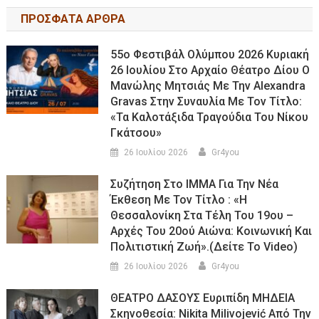
ΠΡΟΣΦΑΤΑ ΑΡΘΡΑ
55ο Φεστιβάλ Ολύμπου 2026 Κυριακή
26 Ιουλίου Στο Αρχαίο Θέατρο Δίου Ο
Μανώλης Μητσιάς Με Την Alexandra
Gravas Στην Συναυλία Με Τον Τίτλο:
«τα Καλοτάξιδα Τραγούδια Του Νίκου
Γκάτσου»
26 Ιουλίου 2026
Gr4you
Συζήτηση Στο ΙΜΜΑ Για Την Νέα
Έκθεση Με Τον Τίτλο : «Η
Θεσσαλονίκη Στα Τέλη Του 19ου –
Αρχές Του 20ού Αιώνα: Κοινωνική Και
Πολιτιστική Ζωή».(Δείτε Το Video)
26 Ιουλίου 2026
Gr4you
ΘΕΑΤΡΟ ΔΑΣΟΥΣ Ευριπίδη ΜΗΔΕΙΑ
Σκηνοθεσία: Nikita Milivojević Από Την