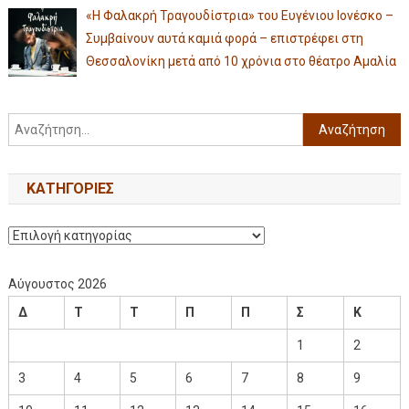
«Η Φαλακρή Τραγουδίστρια» του Ευγένιου Ιονέσκο –
Συμβαίνουν αυτά καμιά φορά – επιστρέφει στη
Θεσσαλονίκη μετά από 10 χρόνια στο θέατρο Αμαλία
KΑΤΗΓΟΡΊΕΣ
Αύγουστος 2026
Δ
Τ
Τ
Π
Π
Σ
Κ
1
2
3
4
5
6
7
8
9