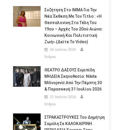
Συζήτηση Στο ΙΜΜΑ Για Την
Νέα Έκθεση Με Τον Τίτλο : «Η
Θεσσαλονίκη Στα Τέλη Του
19ου – Αρχές Του 20ού Αιώνα:
Κοινωνική Και Πολιτιστική
Ζωή».(Δείτε Το Video)
26 Ιουλίου 2026
Gr4you
ΘΕΑΤΡΟ ΔΑΣΟΥΣ Ευριπίδη
ΜΗΔΕΙΑ Σκηνοθεσία: Nikita
Milivojević Από Την Πέμπτη 30
& Παρασκευή 31 Ιουλίου 2026
21 Ιουλίου 2026
Gr4you
ΣΤΡΑΚΑΣΤΡΟΥΚΕΣ Του Δημήτρη
Σαμόλη Σε ΚΑΛΟΚΑΙΡΙΝΗ