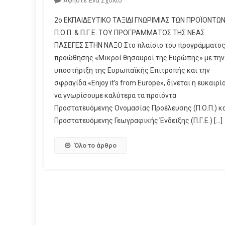
Αφήστε Ένα Σχόλιο
2ο ΕΚΠΑΙΔΕΥΤΙΚΟ ΤΑΞΙΔΙ ΓΝΩΡΙΜΙΑΣ ΤΩΝ ΠΡΟΪΟΝΤΩ
Π.Ο.Π. & Π.Γ.Ε. ΤΟΥ ΠΡΟΓΡΑΜΜΑΤΟΣ ΤΗΣ ΝΕΑΣ
ΠΑΣΕΓΕΣ ΣΤΗΝ ΝΑΞΟ Στο πλαίσιο του προγράμματο
προώθησης «Μικροί θησαυροί της Ευρώπης» με την
υποστήριξη της Ευρωπαϊκής Επιτροπής και την
σφραγίδα «Enjoy it’s from Europe», δίνεται η ευκαιρί
να γνωρίσουμε καλύτερα τα προϊόντα
Προστατευόμενης Ονομασίας Προέλευσης (Π.Ο.Π.) κ
Προστατευόμενης Γεωγραφικής Ένδειξης (Π.Γ.Ε.) […]
Όλο το άρθρο