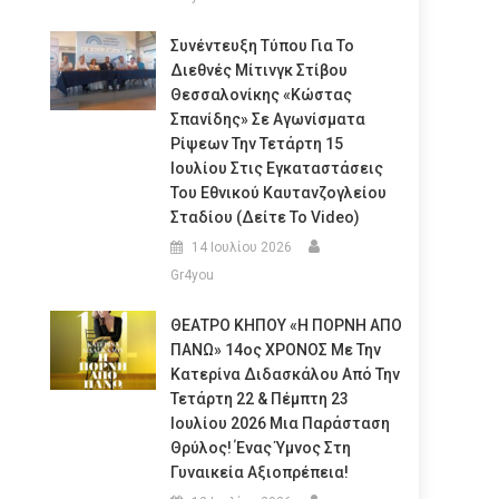
Συνέντευξη Τύπου Για Το
Διεθνές Μίτινγκ Στίβου
Θεσσαλονίκης «Κώστας
Σπανίδης» Σε Αγωνίσματα
Ρίψεων Την Τετάρτη 15
Ιουλίου Στις Εγκαταστάσεις
Του Εθνικού Καυτανζογλείου
Σταδίου (Δείτε Το Video)
14 Ιουλίου 2026
Gr4you
ΘΕΑΤΡΟ ΚΗΠΟΥ «Η ΠΟΡΝΗ ΑΠΟ
ΠΑΝΩ» 14ος ΧΡΟΝΟΣ Με Την
Κατερίνα Διδασκάλου Από Την
Τετάρτη 22 & Πέμπτη 23
Ιουλίου 2026 Μια Παράσταση
Θρύλος! Ένας Ύμνος Στη
Γυναικεία Αξιοπρέπεια!