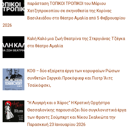
παράσταση ΤΟΠΙΚΟΙ ΤΡΟΠΙΚΟΙ του Μάριου
Χατζηπροκοπίου σε σκηνοθεσία της Κορίνας
Βασιλειάδου στο θέατρο Αμαλία από 5 Φεβρουαρίου
2026
Καλή Καλό μια ζωή Θεατρίνα της Στεργιάνας Τζέγκα
στο θέατρο Αμαλία
ΚΟΘ – δύο εξαίρετα έργα των κορυφαίων Ρώσων
συνθετών Σεργκέι Προκόφιεφ και Πιοτρ Ίλιτς
Τσαϊκόφσκι,
”Η Λυγερή και ο Χάρος” Η Κρατική Ορχήστρα
Θεσσαλονίκης παρουσιάζει δύο συγκλονιστικά έργα
των Φραντς Σούμπερτ και Νίκου Σκαλκώτα την
Παρασκευή 23 Ιανουαρίου 2026