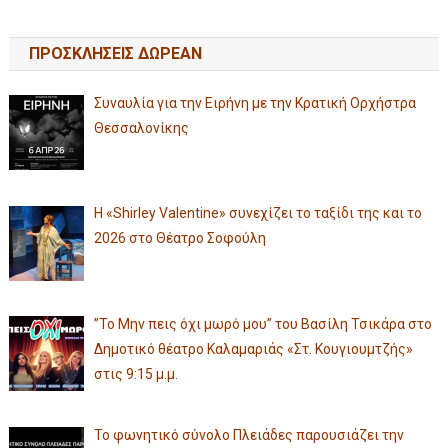
ΠΡΟΣΚΛΗΣΕΙΣ ΔΩΡΕΑΝ
Συναυλία για την Ειρήνη με την Κρατική Ορχήστρα
Θεσσαλονίκης
Η «Shirley Valentine» συνεχίζει το ταξίδι της και το
2026 στο Θέατρο Σοφούλη
”Το Μην πεις όχι μωρό μου” του Βασίλη Τσικάρα στο
Δημοτικό θέατρο Καλαμαριάς «Στ. Κουγιουμτζής»
στις 9:15 μ.μ.
Το φωνητικό σύνολο Πλειάδες παρουσιάζει την