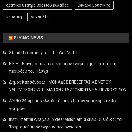
κρατικο θεατρο βορειου ελλαδος
μεγαρο μουσικης
μουσικη
συναυλία
FLYING NEWS
Stand Up Comedy στο the Wet Match
Ε.Ε.Θ. : Η αγορά των αμνοεριφίων ενόψει της εορταστικής
περιόδου του Πάσχα
Δήμος Κασσάνδρας : ΜΟΝΑΔΕΣ ΕΠΕΞΕΡΓΑΣΙΑΣ ΝΕΡΟΥ
ΥΔΡΕΥΤΙΚΩΝ ΣΥΣΤΗΜΑΤΩΝ ΣΤΑΥΡΟΝΙΚΗΤΑ ΚΑΙ ΠΕΥΚΟΧΩΡΙΟΥ
ΑΥΡΙΟ 24ωρη πανελλαδική απεργία των νοσοκομειακών
γιατρών
Instrumental Analysis: A clear vision amid crisis Οι ειδικοί του
Τουρισμού προσφέρουν τεχνογνωσία