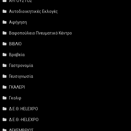
ΑΥΓΟΥΣΤΟΣ
Αυτοδιοικητικές Εκλογές
Αφήγηση
Βαφοπούλειο Πνευματικό Κέντρο
ΒΙΒΛΙΟ
Βραβεία
Γαστρονομία
Γευσιγνωσία
ΓΚΑΛΕΡΙ
Γκολφ
Δ.Ε.Θ. HELEXPO
Δ.Ε.Θ.-HELEXPO
ΔΕΚΕΜΒΡΙΟΣ