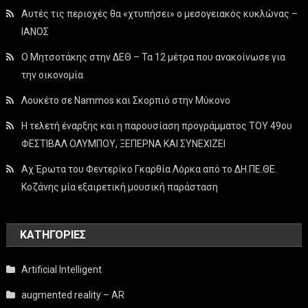
Αυτές τις περιοχές θα «χτυπήσει» ο μεσογειακός κυκλώνας –
ΙΑΝΟΣ
Ο Μητσοτάκης στην ΔΕΘ – Τα 12 μέτρα που ανακοίνωσε για
την οικονομία
Λουκέτο σε Nammos και Σκορπιό στην Μύκονο
Η τελετή έναρξης και η παρουσίαση προγράμματος ΤΟΥ 49ου
ΦΕΣΤΙΒΑΛ ΟΛΥΜΠΟΥ, ΞΕΠΕΡΝΑ ΚΑΙ ΣΥΝΕΧΙΖΕΙ
Αχ Έρωτα του Φεντερίκο Γκαρθία Λόρκα από το ΔΗ.ΠΕ.ΘΕ.
Κοζάνης μία εξαιρετική μουσική παράσταση
KΑΤΗΓΟΡΊΕΣ
Artificial Intelligent
augmented reality – AR