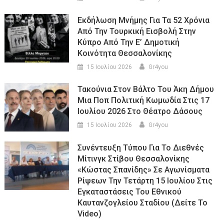
Εκδήλωση Μνήμης Για Τα 52 Χρόνια
Από Την Τουρκική Εισβολή Στην
Κύπρο Από Την Ε’ Δημοτική
Κοινότητα Θεσσαλονίκης
15 Ιουλίου 2026
Gr4you
Τακούνια Στον Βάλτο Του Άκη Δήμου
Μια Ποπ Πολιτική Κωμωδία Στις 17
Ιουλίου 2026 Στο Θέατρο Δάσους
15 Ιουλίου 2026
Gr4you
Συνέντευξη Τύπου Για Το Διεθνές
Μίτινγκ Στίβου Θεσσαλονίκης
«Κώστας Σπανίδης» Σε Αγωνίσματα
Ρίψεων Την Τετάρτη 15 Ιουλίου Στις
Εγκαταστάσεις Του Εθνικού
Καυτανζογλείου Σταδίου (Δείτε Το
Video)