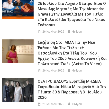
26 Ιουλίου Στο Αρχαίο Θέατρο Δίου Ο
Μανώλης Μητσιάς Με Την Alexandra
Gravas Στην Συναυλία Με Τον Τίτλο:
«τα Καλοτάξιδα Τραγούδια Του Νίκου
Γκάτσου»
26 Ιουλίου 2026
Gr4you
Συζήτηση Στο ΙΜΜΑ Για Την Νέα
Έκθεση Με Τον Τίτλο : «Η
Θεσσαλονίκη Στα Τέλη Του 19ου –
Αρχές Του 20ού Αιώνα: Κοινωνική Και
Πολιτιστική Ζωή».(Δείτε Το Video)
26 Ιουλίου 2026
Gr4you
ΘΕΑΤΡΟ ΔΑΣΟΥΣ Ευριπίδη ΜΗΔΕΙΑ
Σκηνοθεσία: Nikita Milivojević Από Την
Πέμπτη 30 & Παρασκευή 31 Ιουλίου
2026
21 Ιουλίου 2026
Gr4you