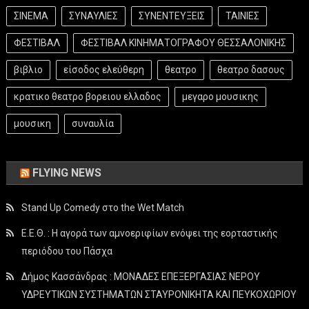
ΣΙΝΕΜΑ
ΣΥΝΑΥΛΙΕΣ
ΣΥΝΕΝΤΕΥΞΕΙΣ
ΤΑΙΝΙΕΣ
ΦΕΣΤΙΒΑΛ
ΦΕΣΤΙΒΑΛ ΚΙΝΗΜΑΤΟΓΡΑΦΟΥ ΘΕΣΣΑΛΟΝΙΚΗΣ
βιβλιο
είσοδος ελεύθερη
θεατρο
θεατρο δασους
κρατικο θεατρο βορειου ελλαδος
μεγαρο μουσικης
μουσικη
συναυλία
FLYING NEWS
Stand Up Comedy στο the Wet Match
Ε.Ε.Θ. : Η αγορά των αμνοεριφίων ενόψει της εορταστικής
περιόδου του Πάσχα
Δήμος Κασσάνδρας : ΜΟΝΑΔΕΣ ΕΠΕΞΕΡΓΑΣΙΑΣ ΝΕΡΟΥ
ΥΔΡΕΥΤΙΚΩΝ ΣΥΣΤΗΜΑΤΩΝ ΣΤΑΥΡΟΝΙΚΗΤΑ ΚΑΙ ΠΕΥΚΟΧΩΡΙΟΥ