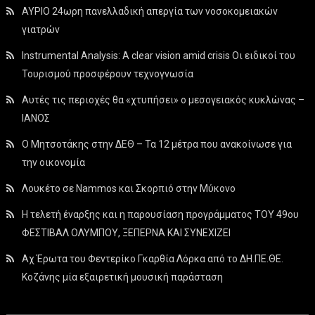
ΑΥΡΙΟ 24ωρη πανελλαδική απεργία των νοσοκομειακών
γιατρών
Instrumental Analysis: A clear vision amid crisis Οι ειδικοί του
Τουρισμού προσφέρουν τεχνογνωσία
Αυτές τις περιοχές θα «χτυπήσει» ο μεσογειακός κυκλώνας –
ΙΑΝΟΣ
Ο Μητσοτάκης στην ΔΕΘ – Τα 12 μέτρα που ανακοίνωσε για
την οικονομία
Λουκέτο σε Nammos και Σκορπιό στην Μύκονο
Η τελετή έναρξης και η παρουσίαση προγράμματος ΤΟΥ 49ου
ΦΕΣΤΙΒΑΛ ΟΛΥΜΠΟΥ, ΞΕΠΕΡΝΑ ΚΑΙ ΣΥΝΕΧΙΖΕΙ
Αχ Έρωτα του Φεντερίκο Γκαρθία Λόρκα από το ΔΗ.ΠΕ.ΘΕ.
Κοζάνης μία εξαιρετική μουσική παράσταση