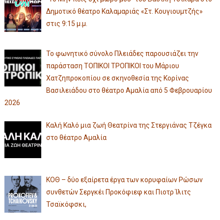
Δημοτικό θέατρο Καλαμαριάς «Στ. Κουγιουμτζής»
στις 9:15 μ.μ.
Το φωνητικό σύνολο Πλειάδες παρουσιάζει την
παράσταση ΤΟΠΙΚΟΙ ΤΡΟΠΙΚΟΙ του Μάριου
Χατζηπροκοπίου σε σκηνοθεσία της Κορίνας
Βασιλειάδου στο θέατρο Αμαλία από 5 Φεβρουαρίου
2026
Καλή Καλό μια ζωή Θεατρίνα της Στεργιάνας Τζέγκα
στο θέατρο Αμαλία
ΚΟΘ – δύο εξαίρετα έργα των κορυφαίων Ρώσων
συνθετών Σεργκέι Προκόφιεφ και Πιοτρ Ίλιτς
Τσαϊκόφσκι,