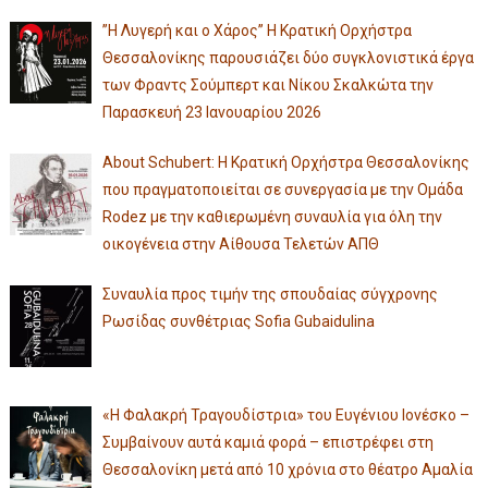
”Η Λυγερή και ο Χάρος” Η Κρατική Ορχήστρα
Θεσσαλονίκης παρουσιάζει δύο συγκλονιστικά έργα
των Φραντς Σούμπερτ και Νίκου Σκαλκώτα την
Παρασκευή 23 Ιανουαρίου 2026
About Schubert: Η Κρατική Ορχήστρα Θεσσαλονίκης
που πραγματοποιείται σε συνεργασία με την Ομάδα
Rodez με την καθιερωμένη συναυλία για όλη την
οικογένεια στην Αίθουσα Τελετών ΑΠΘ
Συναυλία προς τιμήν της σπουδαίας σύγχρονης
Ρωσίδας συνθέτριας Sofia Gubaidulina
«Η Φαλακρή Τραγουδίστρια» του Ευγένιου Ιονέσκο –
Συμβαίνουν αυτά καμιά φορά – επιστρέφει στη
Θεσσαλονίκη μετά από 10 χρόνια στο θέατρο Αμαλία