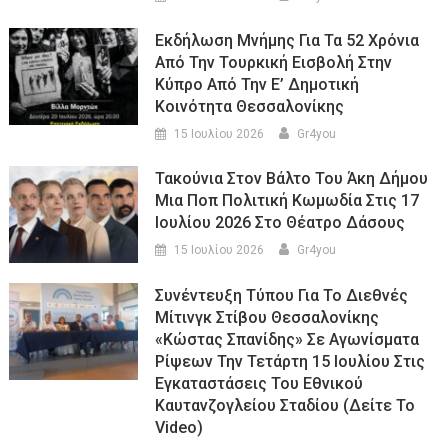
Εκδήλωση Μνήμης Για Τα 52 Χρόνια
Από Την Τουρκική Εισβολή Στην
Κύπρο Από Την Ε’ Δημοτική
Κοινότητα Θεσσαλονίκης
15 Ιουλίου 2026
Gr4you
Τακούνια Στον Βάλτο Του Άκη Δήμου
Μια Ποπ Πολιτική Κωμωδία Στις 17
Ιουλίου 2026 Στο Θέατρο Δάσους
15 Ιουλίου 2026
Gr4you
Συνέντευξη Τύπου Για Το Διεθνές
Μίτινγκ Στίβου Θεσσαλονίκης
«Κώστας Σπανίδης» Σε Αγωνίσματα
Ρίψεων Την Τετάρτη 15 Ιουλίου Στις
Εγκαταστάσεις Του Εθνικού
Καυτανζογλείου Σταδίου (Δείτε Το
Video)