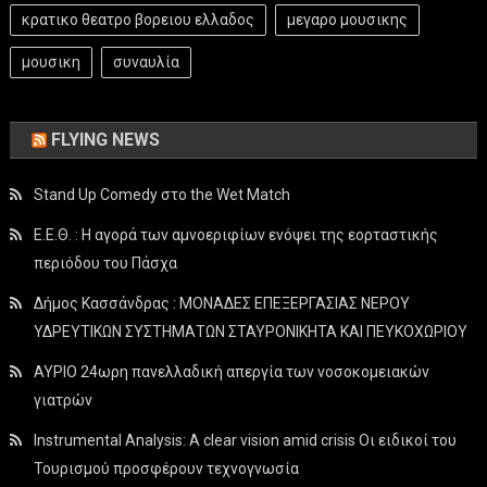
κρατικο θεατρο βορειου ελλαδος
μεγαρο μουσικης
μουσικη
συναυλία
FLYING NEWS
Stand Up Comedy στο the Wet Match
Ε.Ε.Θ. : Η αγορά των αμνοεριφίων ενόψει της εορταστικής
περιόδου του Πάσχα
Δήμος Κασσάνδρας : ΜΟΝΑΔΕΣ ΕΠΕΞΕΡΓΑΣΙΑΣ ΝΕΡΟΥ
ΥΔΡΕΥΤΙΚΩΝ ΣΥΣΤΗΜΑΤΩΝ ΣΤΑΥΡΟΝΙΚΗΤΑ ΚΑΙ ΠΕΥΚΟΧΩΡΙΟΥ
ΑΥΡΙΟ 24ωρη πανελλαδική απεργία των νοσοκομειακών
γιατρών
Instrumental Analysis: A clear vision amid crisis Οι ειδικοί του
Τουρισμού προσφέρουν τεχνογνωσία