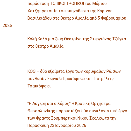
παράσταση ΤΟΠΙΚΟΙ ΤΡΟΠΙΚΟΙ του Μάριου
Χατζηπροκοπίου σε σκηνοθεσία της Κορίνας
Βασιλειάδου στο θέατρο Αμαλία από 5 Φεβρουαρίου
2026
Καλή Καλό μια ζωή Θεατρίνα της Στεργιάνας Τζέγκα
στο θέατρο Αμαλία
ΚΟΘ – δύο εξαίρετα έργα των κορυφαίων Ρώσων
συνθετών Σεργκέι Προκόφιεφ και Πιοτρ Ίλιτς
Τσαϊκόφσκι,
”Η Λυγερή και ο Χάρος” Η Κρατική Ορχήστρα
Θεσσαλονίκης παρουσιάζει δύο συγκλονιστικά έργα
των Φραντς Σούμπερτ και Νίκου Σκαλκώτα την
Παρασκευή 23 Ιανουαρίου 2026