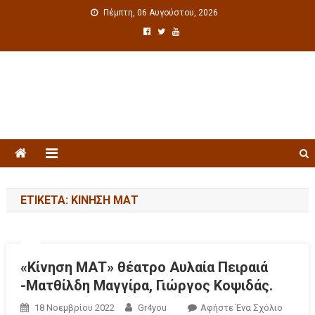
Πέμπτη, 06 Αυγούστου, 2026
Πολιτιστική ενημέρωση
ΕΤΙΚΈΤΑ: ΚΊΝΗΣΗ ΜΑΤ
«Κίνηση ΜΑΤ» θέατρο Αυλαία Πειραιά
-Ματθίλδη Μαγγίρα, Γιώργος Κοψιδάς.
18 Νοεμβρίου 2022
Gr4you
Αφήστε Ένα Σχόλιο