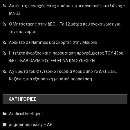
Αυτές τις περιοχές θα «χτυπήσει» ο μεσογειακός κυκλώνας –
ΙΑΝΟΣ
Ο Μητσοτάκης στην ΔΕΘ – Τα 12 μέτρα που ανακοίνωσε για
την οικονομία
Λουκέτο σε Nammos και Σκορπιό στην Μύκονο
Η τελετή έναρξης και η παρουσίαση προγράμματος ΤΟΥ 49ου
ΦΕΣΤΙΒΑΛ ΟΛΥΜΠΟΥ, ΞΕΠΕΡΝΑ ΚΑΙ ΣΥΝΕΧΙΖΕΙ
Αχ Έρωτα του Φεντερίκο Γκαρθία Λόρκα από το ΔΗ.ΠΕ.ΘΕ.
Κοζάνης μία εξαιρετική μουσική παράσταση
KΑΤΗΓΟΡΊΕΣ
Artificial Intelligent
augmented reality – AR