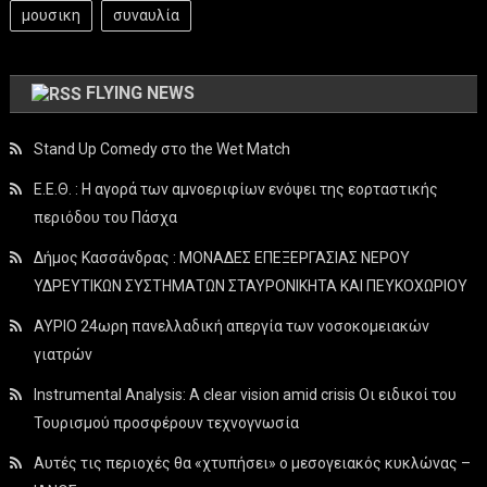
μουσικη
συναυλία
FLYING NEWS
Stand Up Comedy στο the Wet Match
Ε.Ε.Θ. : Η αγορά των αμνοεριφίων ενόψει της εορταστικής
περιόδου του Πάσχα
Δήμος Κασσάνδρας : ΜΟΝΑΔΕΣ ΕΠΕΞΕΡΓΑΣΙΑΣ ΝΕΡΟΥ
ΥΔΡΕΥΤΙΚΩΝ ΣΥΣΤΗΜΑΤΩΝ ΣΤΑΥΡΟΝΙΚΗΤΑ ΚΑΙ ΠΕΥΚΟΧΩΡΙΟΥ
ΑΥΡΙΟ 24ωρη πανελλαδική απεργία των νοσοκομειακών
γιατρών
Instrumental Analysis: A clear vision amid crisis Οι ειδικοί του
Τουρισμού προσφέρουν τεχνογνωσία
Αυτές τις περιοχές θα «χτυπήσει» ο μεσογειακός κυκλώνας –