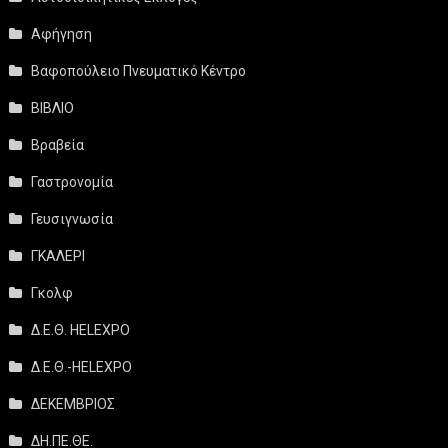
Αφήγηση
Βαφοπούλειο Πνευματικό Κέντρο
ΒΙΒΛΙΟ
Βραβεία
Γαστρονομία
Γευσιγνωσία
ΓΚΑΛΕΡΙ
Γκολφ
Δ.Ε.Θ. HELEXPO
Δ.Ε.Θ.-HELEXPO
ΔΕΚΕΜΒΡΙΟΣ
ΔΗ.ΠΕ.ΘΕ.