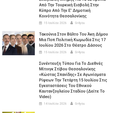
Από Την Τουρκική Εισβολή Στην
Κύπρο Από Την Ε’ Δημοτική
Κοινότητα Θεσσαλονίκης
15 Ιουλίου 2026
Gr4you
Τακούνια Στον Βάλτο Του Άκη Δήμου
Μια Ποπ Πολιτική Κωμωδία Στις 17
Ιουλίου 2026 Στο Θέατρο Δάσους
15 Ιουλίου 2026
Gr4you
Συνέντευξη Τύπου Για Το Διεθνές
Μίτινγκ Στίβου Θεσσαλονίκης
«Κώστας Σπανίδης» Σε Αγωνίσματα
Ρίψεων Την Τετάρτη 15 Ιουλίου Στις
Εγκαταστάσεις Του Εθνικού
Καυτανζογλείου Σταδίου (Δείτε Το
Video)
14 Ιουλίου 2026
Gr4you