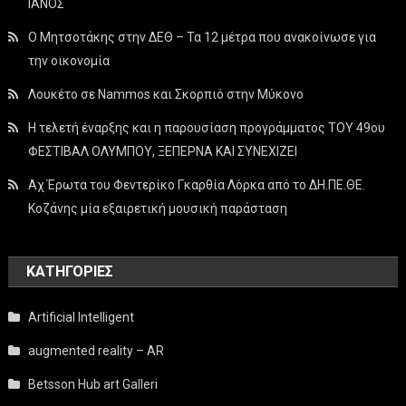
ΙΑΝΟΣ
Ο Μητσοτάκης στην ΔΕΘ – Τα 12 μέτρα που ανακοίνωσε για
την οικονομία
Λουκέτο σε Nammos και Σκορπιό στην Μύκονο
Η τελετή έναρξης και η παρουσίαση προγράμματος ΤΟΥ 49ου
ΦΕΣΤΙΒΑΛ ΟΛΥΜΠΟΥ, ΞΕΠΕΡΝΑ ΚΑΙ ΣΥΝΕΧΙΖΕΙ
Αχ Έρωτα του Φεντερίκο Γκαρθία Λόρκα από το ΔΗ.ΠΕ.ΘΕ.
Κοζάνης μία εξαιρετική μουσική παράσταση
KΑΤΗΓΟΡΊΕΣ
Artificial Intelligent
augmented reality – AR
Betsson Hub art Galleri