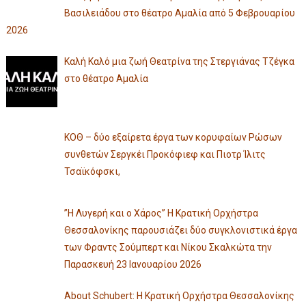
Βασιλειάδου στο θέατρο Αμαλία από 5 Φεβρουαρίου
2026
Καλή Καλό μια ζωή Θεατρίνα της Στεργιάνας Τζέγκα
στο θέατρο Αμαλία
ΚΟΘ – δύο εξαίρετα έργα των κορυφαίων Ρώσων
συνθετών Σεργκέι Προκόφιεφ και Πιοτρ Ίλιτς
Τσαϊκόφσκι,
”Η Λυγερή και ο Χάρος” Η Κρατική Ορχήστρα
Θεσσαλονίκης παρουσιάζει δύο συγκλονιστικά έργα
των Φραντς Σούμπερτ και Νίκου Σκαλκώτα την
Παρασκευή 23 Ιανουαρίου 2026
About Schubert: Η Κρατική Ορχήστρα Θεσσαλονίκης