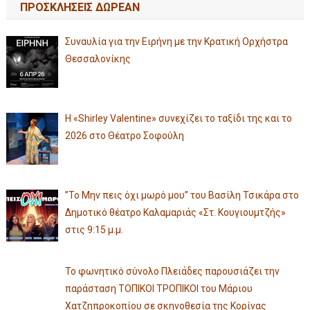
ΠΡΟΣΚΛΗΣΕΙΣ ΔΩΡΕΑΝ
Συναυλία για την Ειρήνη με την Κρατική Ορχήστρα
Θεσσαλονίκης
Η «Shirley Valentine» συνεχίζει το ταξίδι της και το
2026 στο Θέατρο Σοφούλη
”Το Μην πεις όχι μωρό μου” του Βασίλη Τσικάρα στο
Δημοτικό θέατρο Καλαμαριάς «Στ. Κουγιουμτζής»
στις 9:15 μ.μ.
Το φωνητικό σύνολο Πλειάδες παρουσιάζει την
παράσταση ΤΟΠΙΚΟΙ ΤΡΟΠΙΚΟΙ του Μάριου
Χατζηπροκοπίου σε σκηνοθεσία της Κορίνας