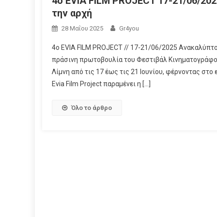
4ο EVIA FILM PROJECT 17-21/06/202
την αρχή
28 Μαΐου 2025
Gr4you
4ο EVIA FILM PROJECT // 17-21/06/2025 Ανακαλύπτοντ
πράσινη πρωτοβουλία του Φεστιβάλ Κινηματογράφου
Λίμνη από τις 17 έως τις 21 Ιουνίου, φέρνοντας στ
Evia Film Project παραμένει η […]
Όλο το άρθρο