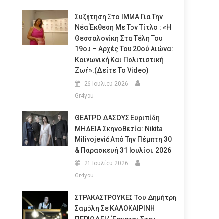
Συζήτηση Στο ΙΜΜΑ Για Την
Νέα Έκθεση Με Τον Τίτλο : «Η
Θεσσαλονίκη Στα Τέλη Του
19ου – Αρχές Του 20ού Αιώνα:
Κοινωνική Και Πολιτιστική
Ζωή».(Δείτε Το Video)
26 Ιουλίου 2026
Gr4you
ΘΕΑΤΡΟ ΔΑΣΟΥΣ Ευριπίδη
ΜΗΔΕΙΑ Σκηνοθεσία: Nikita
Milivojević Από Την Πέμπτη 30
& Παρασκευή 31 Ιουλίου 2026
21 Ιουλίου 2026
Gr4you
ΣΤΡΑΚΑΣΤΡΟΥΚΕΣ Του Δημήτρη
Σαμόλη Σε ΚΑΛΟΚΑΙΡΙΝΗ