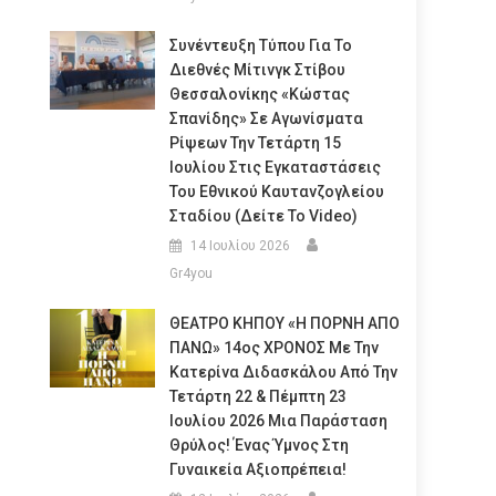
Συνέντευξη Τύπου Για Το
Διεθνές Μίτινγκ Στίβου
Θεσσαλονίκης «Κώστας
Σπανίδης» Σε Αγωνίσματα
Ρίψεων Την Τετάρτη 15
Ιουλίου Στις Εγκαταστάσεις
Του Εθνικού Καυτανζογλείου
Σταδίου (Δείτε Το Video)
14 Ιουλίου 2026
Gr4you
ΘΕΑΤΡΟ ΚΗΠΟΥ «Η ΠΟΡΝΗ ΑΠΟ
ΠΑΝΩ» 14ος ΧΡΟΝΟΣ Με Την
Κατερίνα Διδασκάλου Από Την
Τετάρτη 22 & Πέμπτη 23
Ιουλίου 2026 Μια Παράσταση
Θρύλος! Ένας Ύμνος Στη
Γυναικεία Αξιοπρέπεια!