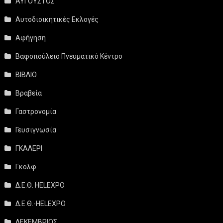
ΑΥΓΟΥΣΤΟΣ
Αυτοδιοικητικές Εκλογές
Αφήγηση
Βαφοπούλειο Πνευματικό Κέντρο
ΒΙΒΛΙΟ
Βραβεία
Γαστρονομία
Γευσιγνωσία
ΓΚΑΛΕΡΙ
Γκολφ
Δ.Ε.Θ. HELEXPO
Δ.Ε.Θ.-HELEXPO
ΔΕΚΕΜΒΡΙΟΣ