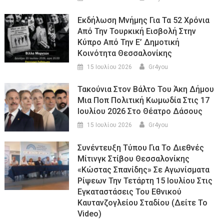
Εκδήλωση Μνήμης Για Τα 52 Χρόνια
Από Την Τουρκική Εισβολή Στην
Κύπρο Από Την Ε’ Δημοτική
Κοινότητα Θεσσαλονίκης
15 Ιουλίου 2026
Gr4you
Τακούνια Στον Βάλτο Του Άκη Δήμου
Μια Ποπ Πολιτική Κωμωδία Στις 17
Ιουλίου 2026 Στο Θέατρο Δάσους
15 Ιουλίου 2026
Gr4you
Συνέντευξη Τύπου Για Το Διεθνές
Μίτινγκ Στίβου Θεσσαλονίκης
«Κώστας Σπανίδης» Σε Αγωνίσματα
Ρίψεων Την Τετάρτη 15 Ιουλίου Στις
Εγκαταστάσεις Του Εθνικού
Καυτανζογλείου Σταδίου (Δείτε Το
Video)