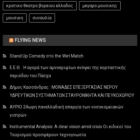
κρατικο θεατρο βορειου ελλαδος
μεγαρο μουσικης
μουσικη
συναυλία
FLYING NEWS
Stand Up Comedy στο the Wet Match
Ε.Ε.Θ. : Η αγορά των αμνοεριφίων ενόψει της εορταστικής
περιόδου του Πάσχα
Δήμος Κασσάνδρας : ΜΟΝΑΔΕΣ ΕΠΕΞΕΡΓΑΣΙΑΣ ΝΕΡΟΥ
ΥΔΡΕΥΤΙΚΩΝ ΣΥΣΤΗΜΑΤΩΝ ΣΤΑΥΡΟΝΙΚΗΤΑ ΚΑΙ ΠΕΥΚΟΧΩΡΙΟΥ
ΑΥΡΙΟ 24ωρη πανελλαδική απεργία των νοσοκομειακών
γιατρών
Instrumental Analysis: A clear vision amid crisis Οι ειδικοί του
Τουρισμού προσφέρουν τεχνογνωσία