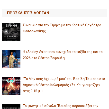
ΠΡΟΣΚΛΗΣΕΙΣ ΔΩΡΕΑΝ
Συναυλία για την Ειρήνη με την Κρατική Ορχήστρα
Θεσσαλονίκης
Η «Shirley Valentine» συνεχίζει το ταξίδι της και το
2026 στο Θέατρο Σοφούλη
”Το Μην πεις όχι μωρό μου” του Βασίλη Τσικάρα στο
Δημοτικό θέατρο Καλαμαριάς «Στ. Κουγιουμτζής»
στις 9:15 μ.μ.
Το φωνητικό σύνολο Πλειάδες παρουσιάζει την