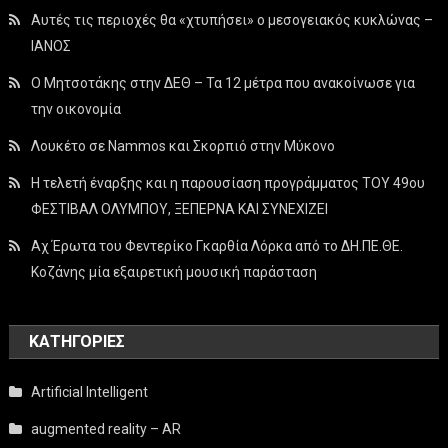
Αυτές τις περιοχές θα «χτυπήσει» ο μεσογειακός κυκλώνας –
ΙΑΝΟΣ
Ο Μητσοτάκης στην ΔΕΘ – Τα 12 μέτρα που ανακοίνωσε για
την οικονομία
Λουκέτο σε Nammos και Σκορπιό στην Μύκονο
Η τελετή έναρξης και η παρουσίαση προγράμματος ΤΟΥ 49ου
ΦΕΣΤΙΒΑΛ ΟΛΥΜΠΟΥ, ΞΕΠΕΡΝΑ ΚΑΙ ΣΥΝΕΧΙΖΕΙ
Αχ Έρωτα του Φεντερίκο Γκαρθία Λόρκα από το ΔΗ.ΠΕ.ΘΕ.
Κοζάνης μία εξαιρετική μουσική παράσταση
KΑΤΗΓΟΡΊΕΣ
Artificial Intelligent
augmented reality – AR