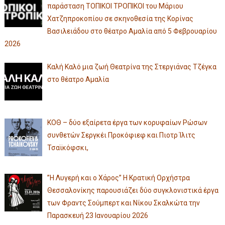
παράσταση ΤΟΠΙΚΟΙ ΤΡΟΠΙΚΟΙ του Μάριου
Χατζηπροκοπίου σε σκηνοθεσία της Κορίνας
Βασιλειάδου στο θέατρο Αμαλία από 5 Φεβρουαρίου
2026
Καλή Καλό μια ζωή Θεατρίνα της Στεργιάνας Τζέγκα
στο θέατρο Αμαλία
ΚΟΘ – δύο εξαίρετα έργα των κορυφαίων Ρώσων
συνθετών Σεργκέι Προκόφιεφ και Πιοτρ Ίλιτς
Τσαϊκόφσκι,
”Η Λυγερή και ο Χάρος” Η Κρατική Ορχήστρα
Θεσσαλονίκης παρουσιάζει δύο συγκλονιστικά έργα
των Φραντς Σούμπερτ και Νίκου Σκαλκώτα την
Παρασκευή 23 Ιανουαρίου 2026