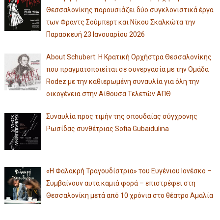
Θεσσαλονίκης παρουσιάζει δύο συγκλονιστικά έργα
των Φραντς Σούμπερτ και Νίκου Σκαλκώτα την
Παρασκευή 23 Ιανουαρίου 2026
About Schubert: Η Κρατική Ορχήστρα Θεσσαλονίκης
που πραγματοποιείται σε συνεργασία με την Ομάδα
Rodez με την καθιερωμένη συναυλία για όλη την
οικογένεια στην Αίθουσα Τελετών ΑΠΘ
Συναυλία προς τιμήν της σπουδαίας σύγχρονης
Ρωσίδας συνθέτριας Sofia Gubaidulina
«Η Φαλακρή Τραγουδίστρια» του Ευγένιου Ιονέσκο –
Συμβαίνουν αυτά καμιά φορά – επιστρέφει στη
Θεσσαλονίκη μετά από 10 χρόνια στο θέατρο Αμαλία