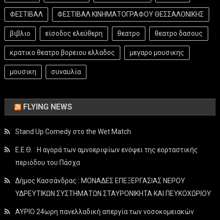
ΦΕΣΤΙΒΑΛ
ΦΕΣΤΙΒΑΛ ΚΙΝΗΜΑΤΟΓΡΑΦΟΥ ΘΕΣΣΑΛΟΝΙΚΗΣ
βιβλιο
είσοδος ελεύθερη
θεατρο
θεατρο δασους
κρατικο θεατρο βορειου ελλαδος
μεγαρο μουσικης
μουσικη
συναυλία
FLYING NEWS
Stand Up Comedy στο the Wet Match
Ε.Ε.Θ. : Η αγορά των αμνοεριφίων ενόψει της εορταστικής
περιόδου του Πάσχα
Δήμος Κασσάνδρας : ΜΟΝΑΔΕΣ ΕΠΕΞΕΡΓΑΣΙΑΣ ΝΕΡΟΥ
ΥΔΡΕΥΤΙΚΩΝ ΣΥΣΤΗΜΑΤΩΝ ΣΤΑΥΡΟΝΙΚΗΤΑ ΚΑΙ ΠΕΥΚΟΧΩΡΙΟΥ
ΑΥΡΙΟ 24ωρη πανελλαδική απεργία των νοσοκομειακών