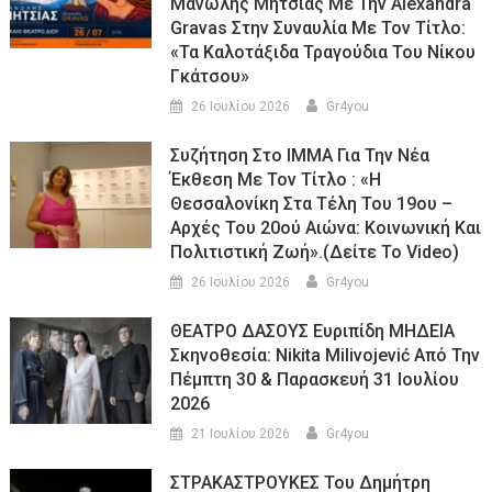
Μανώλης Μητσιάς Με Την Alexandra
Gravas Στην Συναυλία Με Τον Τίτλο:
«τα Καλοτάξιδα Τραγούδια Του Νίκου
Γκάτσου»
26 Ιουλίου 2026
Gr4you
Συζήτηση Στο ΙΜΜΑ Για Την Νέα
Έκθεση Με Τον Τίτλο : «Η
Θεσσαλονίκη Στα Τέλη Του 19ου –
Αρχές Του 20ού Αιώνα: Κοινωνική Και
Πολιτιστική Ζωή».(Δείτε Το Video)
26 Ιουλίου 2026
Gr4you
ΘΕΑΤΡΟ ΔΑΣΟΥΣ Ευριπίδη ΜΗΔΕΙΑ
Σκηνοθεσία: Nikita Milivojević Από Την
Πέμπτη 30 & Παρασκευή 31 Ιουλίου
2026
21 Ιουλίου 2026
Gr4you
ΣΤΡΑΚΑΣΤΡΟΥΚΕΣ Του Δημήτρη