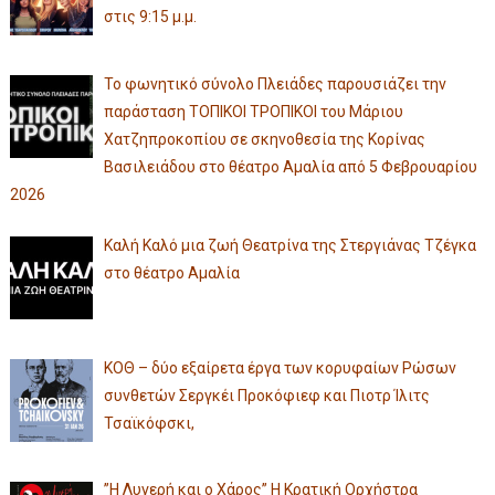
στις 9:15 μ.μ.
Το φωνητικό σύνολο Πλειάδες παρουσιάζει την
παράσταση ΤΟΠΙΚΟΙ ΤΡΟΠΙΚΟΙ του Μάριου
Χατζηπροκοπίου σε σκηνοθεσία της Κορίνας
Βασιλειάδου στο θέατρο Αμαλία από 5 Φεβρουαρίου
2026
Καλή Καλό μια ζωή Θεατρίνα της Στεργιάνας Τζέγκα
στο θέατρο Αμαλία
ΚΟΘ – δύο εξαίρετα έργα των κορυφαίων Ρώσων
συνθετών Σεργκέι Προκόφιεφ και Πιοτρ Ίλιτς
Τσαϊκόφσκι,
”Η Λυγερή και ο Χάρος” Η Κρατική Ορχήστρα