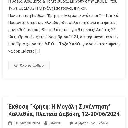
Γεύσεις, Αρώματα & Πολιτισμός…Σμίγουν στην ΕΚΘΕΣΗ που
έγινε ΘΕΣΜΟΣ!Η Μεγάλη Γαστρονομική και
Πολιτιστική Έκθεση “Κρήτη: Η Μεγάλη Συνάντηση” – Τοπικά
Προϊόντα & Γεύσεις Ελλάδας Θεσσαλονίκη δίνει και φέτος
ραντεβού με τους Θεσσαλονικείς, για 9 ημέρες! Από τις 26
Οκτωβρίου έως τις 3 Νοεμβρίου 2024, σε περιμένουμε στον
υπαίθριο χώρο της Δ.Ε.Θ. – Τόξο ΧΑΝΘ., για να ανακαλύψεις,
να δοκιμάσεις […]
Όλο το άρθρο
Έκθεση “Κρήτη: Η Μεγάλη Συνάντηση”
Καλλιθέα, Πλατεία Δαβάκη, 12-20/06/2024
10 Ιουνίου 2024
Gr4you
Αφήστε Ένα Σχόλιο