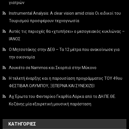
γιατρών
Instrumental Analysis: A clear vision amid crisis Οι ειδικοί του
Τουρισμού προσφέρουν τεχνογνωσία
Αυτές τις περιοχές θα «χτυπήσει» ο μεσογειακός κυκλώνας –
ΙΑΝΟΣ
Ο Μητσοτάκης στην ΔΕΘ – Τα 12 μέτρα που ανακοίνωσε για
την οικονομία
Λουκέτο σε Nammos και Σκορπιό στην Μύκονο
Η τελετή έναρξης και η παρουσίαση προγράμματος ΤΟΥ 49ου
ΦΕΣΤΙΒΑΛ ΟΛΥΜΠΟΥ, ΞΕΠΕΡΝΑ ΚΑΙ ΣΥΝΕΧΙΖΕΙ
Αχ Έρωτα του Φεντερίκο Γκαρθία Λόρκα από το ΔΗ.ΠΕ.ΘΕ.
Κοζάνης μία εξαιρετική μουσική παράσταση
KΑΤΗΓΟΡΊΕΣ