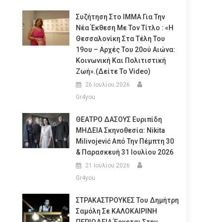
Συζήτηση Στο ΙΜΜΑ Για Την
Νέα Έκθεση Με Τον Τίτλο : «Η
Θεσσαλονίκη Στα Τέλη Του
19ου – Αρχές Του 20ού Αιώνα:
Κοινωνική Και Πολιτιστική
Ζωή».(Δείτε Το Video)
26 Ιουλίου 2026
Gr4you
ΘΕΑΤΡΟ ΔΑΣΟΥΣ Ευριπίδη
ΜΗΔΕΙΑ Σκηνοθεσία: Nikita
Milivojević Από Την Πέμπτη 30
& Παρασκευή 31 Ιουλίου 2026
21 Ιουλίου 2026
Gr4you
ΣΤΡΑΚΑΣΤΡΟΥΚΕΣ Του Δημήτρη
Σαμόλη Σε ΚΑΛΟΚΑΙΡΙΝΗ