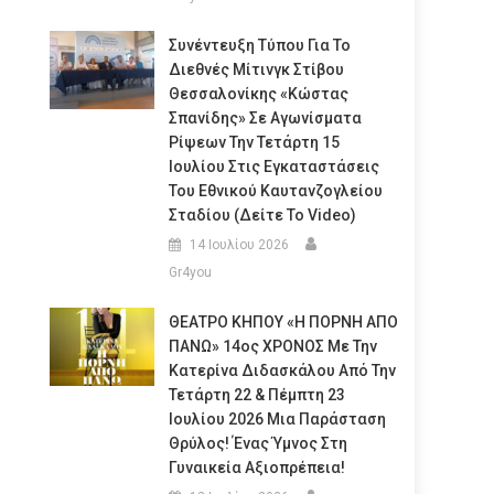
Συνέντευξη Τύπου Για Το
Διεθνές Μίτινγκ Στίβου
Θεσσαλονίκης «Κώστας
Σπανίδης» Σε Αγωνίσματα
Ρίψεων Την Τετάρτη 15
Ιουλίου Στις Εγκαταστάσεις
Του Εθνικού Καυτανζογλείου
Σταδίου (Δείτε Το Video)
14 Ιουλίου 2026
Gr4you
ΘΕΑΤΡΟ ΚΗΠΟΥ «Η ΠΟΡΝΗ ΑΠΟ
ΠΑΝΩ» 14ος ΧΡΟΝΟΣ Με Την
Κατερίνα Διδασκάλου Από Την
Τετάρτη 22 & Πέμπτη 23
Ιουλίου 2026 Μια Παράσταση
Θρύλος! Ένας Ύμνος Στη
Γυναικεία Αξιοπρέπεια!