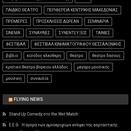
ΠΑΙΔΙΚΟ ΘΕΑΤΡΟ
ΠΕΡΙΦΕΡΕΙΑ ΚΕΝΤΡΙΚΗΣ ΜΑΚΕΔΟΝΙΑΣ
ΠΡΕΜΙΕΡΕΣ
ΠΡΟΣΚΛΗΣΕΙΣ ΔΩΡΕΑΝ
ΣΕΜΙΝΑΡΙΑ
ΣΙΝΕΜΑ
ΣΥΝΑΥΛΙΕΣ
ΣΥΝΕΝΤΕΥΞΕΙΣ
ΤΑΙΝΙΕΣ
ΦΕΣΤΙΒΑΛ
ΦΕΣΤΙΒΑΛ ΚΙΝΗΜΑΤΟΓΡΑΦΟΥ ΘΕΣΣΑΛΟΝΙΚΗΣ
βιβλιο
είσοδος ελεύθερη
θεατρο
θεατρο δασους
κρατικο θεατρο βορειου ελλαδος
μεγαρο μουσικης
μουσικη
συναυλία
FLYING NEWS
Stand Up Comedy στο the Wet Match
Ε.Ε.Θ. : Η αγορά των αμνοεριφίων ενόψει της εορταστικής