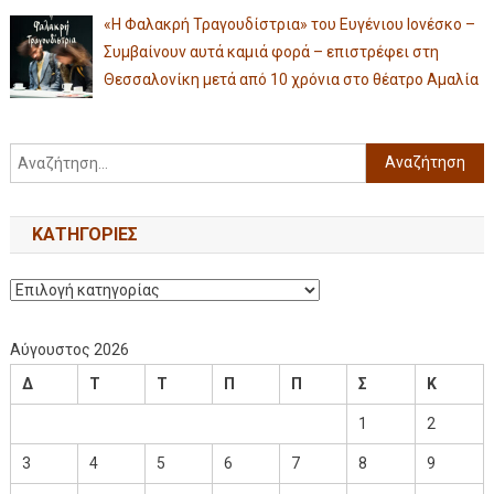
«Η Φαλακρή Τραγουδίστρια» του Ευγένιου Ιονέσκο –
Συμβαίνουν αυτά καμιά φορά – επιστρέφει στη
Θεσσαλονίκη μετά από 10 χρόνια στο θέατρο Αμαλία
KΑΤΗΓΟΡΊΕΣ
Αύγουστος 2026
Δ
Τ
Τ
Π
Π
Σ
Κ
1
2
3
4
5
6
7
8
9