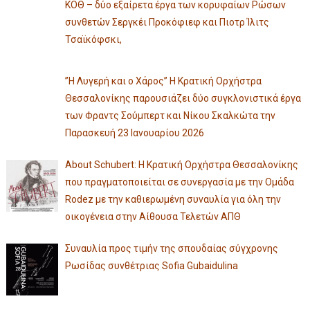
ΚΟΘ – δύο εξαίρετα έργα των κορυφαίων Ρώσων
συνθετών Σεργκέι Προκόφιεφ και Πιοτρ Ίλιτς
Τσαϊκόφσκι,
”Η Λυγερή και ο Χάρος” Η Κρατική Ορχήστρα
Θεσσαλονίκης παρουσιάζει δύο συγκλονιστικά έργα
των Φραντς Σούμπερτ και Νίκου Σκαλκώτα την
Παρασκευή 23 Ιανουαρίου 2026
About Schubert: Η Κρατική Ορχήστρα Θεσσαλονίκης
που πραγματοποιείται σε συνεργασία με την Ομάδα
Rodez με την καθιερωμένη συναυλία για όλη την
οικογένεια στην Αίθουσα Τελετών ΑΠΘ
Συναυλία προς τιμήν της σπουδαίας σύγχρονης
Ρωσίδας συνθέτριας Sofia Gubaidulina