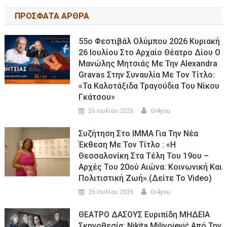
ΠΡΟΣΦΑΤΑ ΑΡΘΡΑ
55ο Φεστιβάλ Ολύμπου 2026 Κυριακή
26 Ιουλίου Στο Αρχαίο Θέατρο Δίου Ο
Μανώλης Μητσιάς Με Την Alexandra
Gravas Στην Συναυλία Με Τον Τίτλο:
«τα Καλοτάξιδα Τραγούδια Του Νίκου
Γκάτσου»
26 Ιουλίου 2026
Gr4you
Συζήτηση Στο ΙΜΜΑ Για Την Νέα
Έκθεση Με Τον Τίτλο : «Η
Θεσσαλονίκη Στα Τέλη Του 19ου –
Αρχές Του 20ού Αιώνα: Κοινωνική Και
Πολιτιστική Ζωή».(Δείτε Το Video)
26 Ιουλίου 2026
Gr4you
ΘΕΑΤΡΟ ΔΑΣΟΥΣ Ευριπίδη ΜΗΔΕΙΑ
Σκηνοθεσία: Nikita Milivojević Από Την