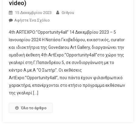
video)
15 Δεκεμβρίου 2023
Gr4you
Αφήστε Ένα Σχόλιο
4th ARTEXPO:”Opportunity4all” 14 Δεκεμβρίου 2023 – 5
Ιανουαρίου 2024 Η Νατάσα Γκοβεδάρου, εικαστικός, curator
και ιδιοκτήτρια της Govedarou Art Gallery, διοργανώνει την
ομαδική έκθεση 4th ArtExpo:”Opportunity4all”στο χώρο της
γκαλερί στη Γ.Παπανδρέου 5, σε συνδιοργάνωση με το
κέντρο Α.με.Α “Ο Σωτήρ”. Οι εκθέσεις
ArtExpo:”Opportunity4all”, που πάντα έχουν φιλανθρωπικό
χαρακτήρα, επανέρχονται στο ετήσιο πρόγραμμα εκθέσεων
της γκαλερί […]
Όλο το άρθρο