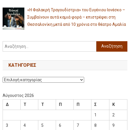
«Η Φαλακρή Τραγουδίστρια» του Ευγένιου Ιονέσκο –
Συμβαίνουν αυτά καμιά φορά – επιστρέφει στη
Θεσσαλονίκη μετά από 10 χρόνια στο θέατρο Αμαλία
KΑΤΗΓΟΡΊΕΣ
Αύγουστος 2026
Δ
Τ
Τ
Π
Π
Σ
Κ
1
2
3
4
5
6
7
8
9