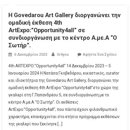
Η Govedarou Art Gallery διοργανώνει την
ομαδική έκθεση 4th
ArtExpo:”Opportunity4all” σε
συνδιοργάνωση με το κέντρο Α.με.Α “Ο
Σωτήρ”.
6 Δεκεμβρίου 2023
Gr4you
Αφήστε Ένα Σχόλιο
4th ARTEXPO:”Opportunity4all” 14 Δεκεμβρίου 2023 – 5
Ιανουαρίου 2024 Η Νατάσα Γκοβεδάρου, εικαστικός, curator
και ιδιοκτήτρια της Govedarou Art Gallery, διοργανώνει την
ομαδική έκθεση 4th ArtExpo:”Opportunity4all”στο χώρο της
γκαλερί στη Γ.Παπανδρέου 5, σε συνδιοργάνωση με το
κέντρο Α.με.Α “Ο Σωτήρ”. Οι εκθέσεις
ArtExpo:”Opportunity4all”, που πάντα έχουν φιλανθρωπικό
χαρακτήρα, επανέρχονται στο ετήσιο πρόγραμμα εκθέσεων
της γκαλερί που ξεκίνησε […]