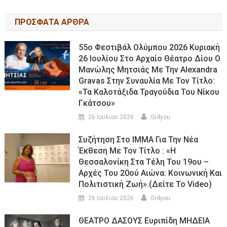
ΠΡΟΣΦΑΤΑ ΑΡΘΡΑ
55ο Φεστιβάλ Ολύμπου 2026 Κυριακή
26 Ιουλίου Στο Αρχαίο Θέατρο Δίου Ο
Μανώλης Μητσιάς Με Την Alexandra
Gravas Στην Συναυλία Με Τον Τίτλο:
«τα Καλοτάξιδα Τραγούδια Του Νίκου
Γκάτσου»
26 Ιουλίου 2026
Gr4you
Συζήτηση Στο ΙΜΜΑ Για Την Νέα
Έκθεση Με Τον Τίτλο : «Η
Θεσσαλονίκη Στα Τέλη Του 19ου –
Αρχές Του 20ού Αιώνα: Κοινωνική Και
Πολιτιστική Ζωή».(Δείτε Το Video)
26 Ιουλίου 2026
Gr4you
ΘΕΑΤΡΟ ΔΑΣΟΥΣ Ευριπίδη ΜΗΔΕΙΑ