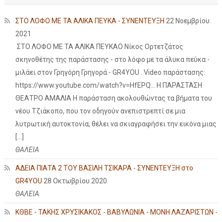
ΣΤΟ ΛΟΦΟ ΜΕ ΤΑ ΑΛΙΚΑ ΠΕΥΚΑ - ΣΥΝΕΝΤΕΥΞΗ
22 Νοεμβρίου
2021
ΣΤΟ ΛΟΦΟ ΜΕ ΤΑ ΑΛΙΚΑ ΠΕΥΚΑΟ Νίκος Ορτετζάτος
σκηνοθέτης της παράστασης - στο λόφο με τα άλυκα πεύκα -
μιλάει στον Γρηγόρη Γρηγορά - GR4YOU . Video παράστασης:
https://www.youtube.com/watch?v=HfEPQ... Η ΠΑΡΑΣΤΑΣΗ
ΘΕΑΤΡΟ ΑΜΑΛΙΑ Η παράσταση ακολουθώντας τα βήματα του
νέου Τζιάκοπο, που τον οδηγούν ανεπιστρεπτί σε μια
λυτρωτική αυτοκτονία, θέλει να σκιαγραφήσει την εικόνα μιας
[…]
ΘΑΛΕΙΑ
ΑΔΕΙΑ ΠΙΑΤΑ 2 ΤΟΥ ΒΑΣΙΛΗ ΤΣΙΚΑΡΑ - ΣΥΝΕΝΤΕΥΞΗ στο
GR4YOU
28 Οκτωβρίου 2020
ΘΑΛΕΙΑ
ΚΘΒΕ - ΤΑΚΗΣ ΧΡΥΣΙΚΑΚΟΣ - ΒΑΒΥΛΩΝΙΑ - ΜΟΝΗ ΛΑΖΑΡΙΣΤΩΝ -