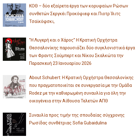
ΚΟΘ – δύο εξαίρετα έργα των κορυφαίων Ρώσων
συνθετών Σεργκέι Προκόφιεφ και Πιοτρ Ίλιτς
Τσαϊκόφσκι,
”Η Λυγερή και ο Χάρος” Η Κρατική Ορχήστρα
Θεσσαλονίκης παρουσιάζει δύο συγκλονιστικά έργα
των Φραντς Σούμπερτ και Νίκου Σκαλκώτα την
Παρασκευή 23 Ιανουαρίου 2026
About Schubert: Η Κρατική Ορχήστρα Θεσσαλονίκης
που πραγματοποιείται σε συνεργασία με την Ομάδα
Rodez με την καθιερωμένη συναυλία για όλη την
οικογένεια στην Αίθουσα Τελετών ΑΠΘ
Συναυλία προς τιμήν της σπουδαίας σύγχρονης
Ρωσίδας συνθέτριας Sofia Gubaidulina