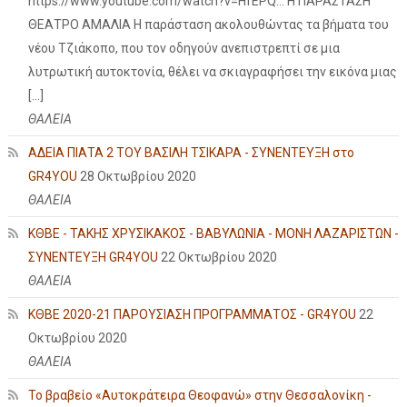
https://www.youtube.com/watch?v=HfEPQ... Η ΠΑΡΑΣΤΑΣΗ
ΘΕΑΤΡΟ ΑΜΑΛΙΑ Η παράσταση ακολουθώντας τα βήματα του
νέου Τζιάκοπο, που τον οδηγούν ανεπιστρεπτί σε μια
λυτρωτική αυτοκτονία, θέλει να σκιαγραφήσει την εικόνα μιας
[…]
ΘΑΛΕΙΑ
ΑΔΕΙΑ ΠΙΑΤΑ 2 ΤΟΥ ΒΑΣΙΛΗ ΤΣΙΚΑΡΑ - ΣΥΝΕΝΤΕΥΞΗ στο
GR4YOU
28 Οκτωβρίου 2020
ΘΑΛΕΙΑ
ΚΘΒΕ - ΤΑΚΗΣ ΧΡΥΣΙΚΑΚΟΣ - ΒΑΒΥΛΩΝΙΑ - ΜΟΝΗ ΛΑΖΑΡΙΣΤΩΝ -
ΣΥΝΕΝΤΕΥΞΗ GR4YOU
22 Οκτωβρίου 2020
ΘΑΛΕΙΑ
ΚΘΒΕ 2020-21 ΠΑΡΟΥΣΙΑΣΗ ΠΡΟΓΡΑΜΜΑΤΟΣ - GR4YOU
22
Οκτωβρίου 2020
ΘΑΛΕΙΑ
Το βραβείο «Αυτοκράτειρα Θεοφανώ» στην Θεσσαλονίκη -