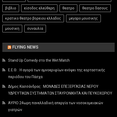
βιβλιο
είσοδος ελεύθερη
θεατρο
θεατρο δασους
κρατικο θεατρο βορειου ελλαδος
μεγαρο μουσικης
μουσικη
συναυλία
FLYING NEWS
Stand Up Comedy στο the Wet Match
Ε.Ε.Θ. : Η αγορά των αμνοεριφίων ενόψει της εορταστικής
περιόδου του Πάσχα
Δήμος Κασσάνδρας : ΜΟΝΑΔΕΣ ΕΠΕΞΕΡΓΑΣΙΑΣ ΝΕΡΟΥ
ΥΔΡΕΥΤΙΚΩΝ ΣΥΣΤΗΜΑΤΩΝ ΣΤΑΥΡΟΝΙΚΗΤΑ ΚΑΙ ΠΕΥΚΟΧΩΡΙΟΥ
ΑΥΡΙΟ 24ωρη πανελλαδική απεργία των νοσοκομειακών
γιατρών