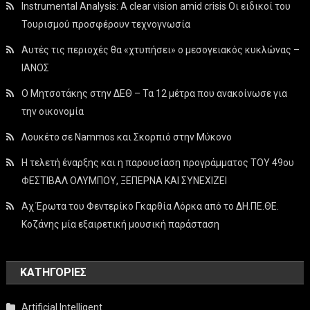
Instrumental Analysis: A clear vision amid crisis Οι ειδικοί του
Τουρισμού προσφέρουν τεχνογνωσία
Αυτές τις περιοχές θα «χτυπήσει» ο μεσογειακός κυκλώνας –
ΙΑΝΟΣ
Ο Μητσοτάκης στην ΔΕΘ – Τα 12 μέτρα που ανακοίνωσε για
την οικονομία
Λουκέτο σε Nammos και Σκορπιό στην Μύκονο
Η τελετή έναρξης και η παρουσίαση προγράμματος ΤΟΥ 49ου
ΦΕΣΤΙΒΑΛ ΟΛΥΜΠΟΥ, ΞΕΠΕΡΝΑ ΚΑΙ ΣΥΝΕΧΙΖΕΙ
Αχ Έρωτα του Φεντερίκο Γκαρθία Λόρκα από το ΔΗ.ΠΕ.ΘΕ.
Κοζάνης μία εξαιρετική μουσική παράσταση
KΑΤΗΓΟΡΊΕΣ
Artificial Intelligent