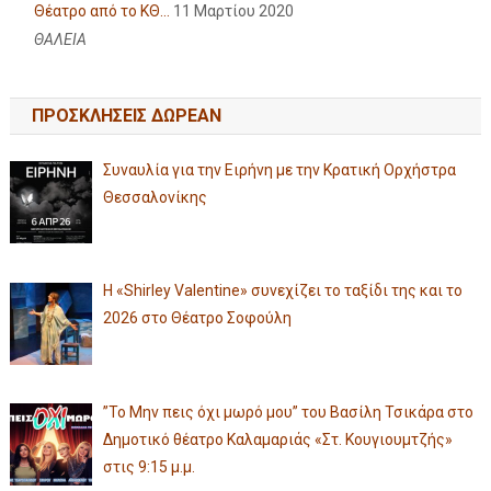
Θέατρο από το ΚΘ...
11 Μαρτίου 2020
ΘΑΛΕΙΑ
ΠΡΟΣΚΛΗΣΕΙΣ ΔΩΡΕΑΝ
Συναυλία για την Ειρήνη με την Κρατική Ορχήστρα
Θεσσαλονίκης
Η «Shirley Valentine» συνεχίζει το ταξίδι της και το
2026 στο Θέατρο Σοφούλη
”Το Μην πεις όχι μωρό μου” του Βασίλη Τσικάρα στο
Δημοτικό θέατρο Καλαμαριάς «Στ. Κουγιουμτζής»
στις 9:15 μ.μ.