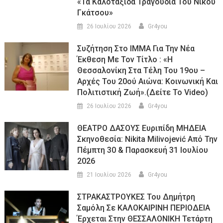
«τα Καλοτάξιδα Τραγούδια Του Νίκου
Γκάτσου»
26 Ιουλίου 2026
Gr4you
Συζήτηση Στο ΙΜΜΑ Για Την Νέα
Έκθεση Με Τον Τίτλο : «Η
Θεσσαλονίκη Στα Τέλη Του 19ου –
Αρχές Του 20ού Αιώνα: Κοινωνική Και
Πολιτιστική Ζωή».(Δείτε Το Video)
26 Ιουλίου 2026
Gr4you
ΘΕΑΤΡΟ ΔΑΣΟΥΣ Ευριπίδη ΜΗΔΕΙΑ
Σκηνοθεσία: Nikita Milivojević Από Την
Πέμπτη 30 & Παρασκευή 31 Ιουλίου
2026
21 Ιουλίου 2026
Gr4you
ΣΤΡΑΚΑΣΤΡΟΥΚΕΣ Του Δημήτρη
Σαμόλη Σε ΚΑΛΟΚΑΙΡΙΝΗ ΠΕΡΙΟΔΕΙΑ
Έρχεται Στην ΘΕΣΣΑΛΟΝΙΚΗ Τετάρτη