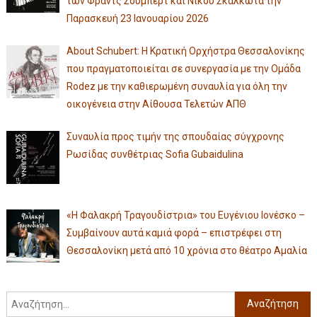
των Φραντς Σούμπερτ και Νίκου Σκαλκώτα την
Παρασκευή 23 Ιανουαρίου 2026
About Schubert: Η Κρατική Ορχήστρα Θεσσαλονίκης
που πραγματοποιείται σε συνεργασία με την Ομάδα
Rodez με την καθιερωμένη συναυλία για όλη την
οικογένεια στην Αίθουσα Τελετών ΑΠΘ
Συναυλία προς τιμήν της σπουδαίας σύγχρονης
Ρωσίδας συνθέτριας Sofia Gubaidulina
«Η Φαλακρή Τραγουδίστρια» του Ευγένιου Ιονέσκο –
Συμβαίνουν αυτά καμιά φορά – επιστρέφει στη
Θεσσαλονίκη μετά από 10 χρόνια στο θέατρο Αμαλία