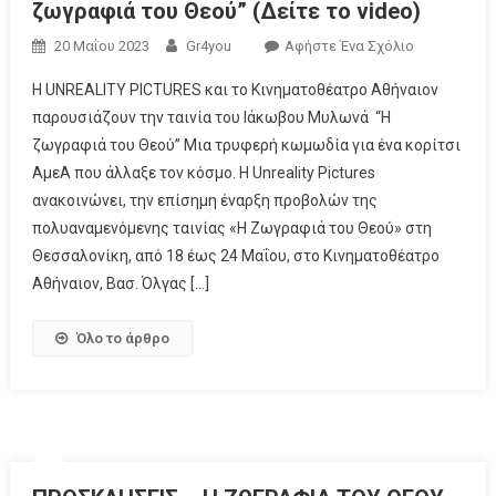
ζωγραφιά του Θεού” (Δείτε το video)
20 Μαΐου 2023
Gr4you
Αφήστε Ένα Σχόλιο
Η UNREALITY PICTURES και το Κινηματοθέατρο Αθήναιον
παρουσιάζουν την ταινία του Ιάκωβου Μυλωνά “Η
ζωγραφιά του Θεού” Μια τρυφερή κωμωδία για ένα κορίτσι
ΑμεΑ που άλλαξε τον κόσμο. Η Unreality Pictures
ανακοινώνει, την επίσημη έναρξη προβολών της
πολυαναμενόμενης ταινίας «Η Ζωγραφιά του Θεού» στη
Θεσσαλονίκη, από 18 έως 24 Μαΐου, στο Κινηματοθέατρο
Αθήναιον, Βασ. Όλγας […]
Όλο το άρθρο