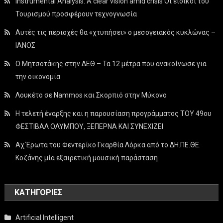
Instrumental Analysis: A clear vision amid crisis Οι ειδικοί του
Τουρισμού προσφέρουν τεχνογνωσία
Αυτές τις περιοχές θα «χτυπήσει» ο μεσογειακός κυκλώνας –
ΙΑΝΟΣ
Ο Μητσοτάκης στην ΔΕΘ – Τα 12 μέτρα που ανακοίνωσε για
την οικονομία
Λουκέτο σε Nammos και Σκορπιό στην Μύκονο
Η τελετή έναρξης και η παρουσίαση προγράμματος ΤΟΥ 49ου
ΦΕΣΤΙΒΑΛ ΟΛΥΜΠΟΥ, ΞΕΠΕΡΝΑ ΚΑΙ ΣΥΝΕΧΙΖΕΙ
Αχ Έρωτα του Φεντερίκο Γκαρθία Λόρκα από το ΔΗ.ΠΕ.ΘΕ.
Κοζάνης μία εξαιρετική μουσική παράσταση
KΑΤΗΓΟΡΊΕΣ
Artificial Intelligent