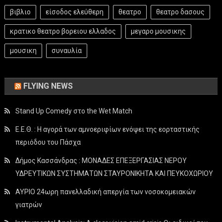
βιβλιο
είσοδος ελεύθερη
θεατρο
θεατρο δασους
κρατικο θεατρο βορειου ελλαδος
μεγαρο μουσικης
μουσικη
συναυλία
FLYING NEWS
Stand Up Comedy στο the Wet Match
Ε.Ε.Θ. : Η αγορά των αμνοεριφίων ενόψει της εορταστικής
περιόδου του Πάσχα
Δήμος Κασσάνδρας : ΜΟΝΑΔΕΣ ΕΠΕΞΕΡΓΑΣΙΑΣ ΝΕΡΟΥ
ΥΔΡΕΥΤΙΚΩΝ ΣΥΣΤΗΜΑΤΩΝ ΣΤΑΥΡΟΝΙΚΗΤΑ ΚΑΙ ΠΕΥΚΟΧΩΡΙΟΥ
ΑΥΡΙΟ 24ωρη πανελλαδική απεργία των νοσοκομειακών
γιατρών