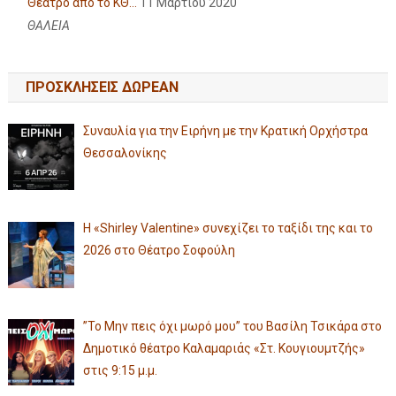
Θέατρο από το ΚΘ...
11 Μαρτίου 2020
ΘΑΛΕΙΑ
ΠΡΟΣΚΛΗΣΕΙΣ ΔΩΡΕΑΝ
Συναυλία για την Ειρήνη με την Κρατική Ορχήστρα
Θεσσαλονίκης
Η «Shirley Valentine» συνεχίζει το ταξίδι της και το
2026 στο Θέατρο Σοφούλη
”Το Μην πεις όχι μωρό μου” του Βασίλη Τσικάρα στο
Δημοτικό θέατρο Καλαμαριάς «Στ. Κουγιουμτζής»
στις 9:15 μ.μ.