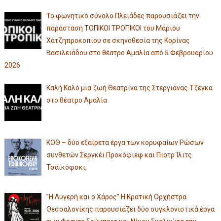
Το φωνητικό σύνολο Πλειάδες παρουσιάζει την
παράσταση ΤΟΠΙΚΟΙ ΤΡΟΠΙΚΟΙ του Μάριου
Χατζηπροκοπίου σε σκηνοθεσία της Κορίνας
Βασιλειάδου στο θέατρο Αμαλία από 5 Φεβρουαρίου
2026
Καλή Καλό μια ζωή Θεατρίνα της Στεργιάνας Τζέγκα
στο θέατρο Αμαλία
ΚΟΘ – δύο εξαίρετα έργα των κορυφαίων Ρώσων
συνθετών Σεργκέι Προκόφιεφ και Πιοτρ Ίλιτς
Τσαϊκόφσκι,
”Η Λυγερή και ο Χάρος” Η Κρατική Ορχήστρα
Θεσσαλονίκης παρουσιάζει δύο συγκλονιστικά έργα