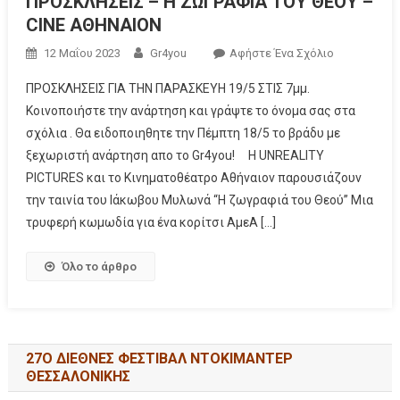
ΠΡΟΣΚΛΗΣΕΙΣ – Η ΖΩΓΡΑΦΙΑ ΤΟΥ ΘΕΟΥ –
CINE ΑΘΗΝΑΙΟΝ
12 Μαΐου 2023
Gr4you
Αφήστε Ένα Σχόλιο
ΠΡΟΣΚΛΗΣΕΙΣ ΓΙΑ ΤΗΝ ΠΑΡΑΣΚΕΥΗ 19/5 ΣΤΙΣ 7μμ.
Κοινοποιήστε την ανάρτηση και γράψτε το όνομα σας στα
σχόλια . Θα ειδοποιηθητε την Πέμπτη 18/5 το βράδυ με
ξεχωριστή ανάρτηση απο το Gr4you! Η UNREALITY
PICTURES και το Κινηματοθέατρο Αθήναιον παρουσιάζουν
την ταινία του Ιάκωβου Μυλωνά “Η ζωγραφιά του Θεού” Μια
τρυφερή κωμωδία για ένα κορίτσι ΑμεΑ […]
Όλο το άρθρο
27Ο ΔΙΕΘΝΕΣ ΦΕΣΤΙΒΑΛ ΝΤΟΚΙΜΑΝΤΕΡ
ΘΕΣΣΑΛΟΝΙΚΗΣ