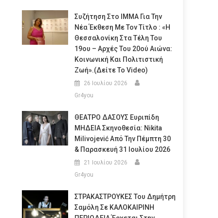
Συζήτηση Στο ΙΜΜΑ Για Την
Νέα Έκθεση Με Τον Τίτλο : «Η
Θεσσαλονίκη Στα Τέλη Του
19ου – Αρχές Του 20ού Αιώνα:
Κοινωνική Και Πολιτιστική
Ζωή».(Δείτε Το Video)
26 Ιουλίου 2026
Gr4you
ΘΕΑΤΡΟ ΔΑΣΟΥΣ Ευριπίδη
ΜΗΔΕΙΑ Σκηνοθεσία: Nikita
Milivojević Από Την Πέμπτη 30
& Παρασκευή 31 Ιουλίου 2026
21 Ιουλίου 2026
Gr4you
ΣΤΡΑΚΑΣΤΡΟΥΚΕΣ Του Δημήτρη
Σαμόλη Σε ΚΑΛΟΚΑΙΡΙΝΗ