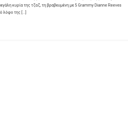
ια μεγάλη κυρία της τζαζ, τη βραβευμένη με 5 Grammy Dianne Reeves
ό λόφο της […]