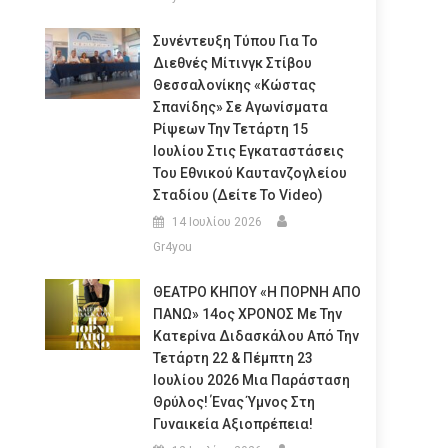
Συνέντευξη Τύπου Για Το
Διεθνές Μίτινγκ Στίβου
Θεσσαλονίκης «Κώστας
Σπανίδης» Σε Αγωνίσματα
Ρίψεων Την Τετάρτη 15
Ιουλίου Στις Εγκαταστάσεις
Του Εθνικού Καυτανζογλείου
Σταδίου (Δείτε Το Video)
14 Ιουλίου 2026
Gr4you
ΘΕΑΤΡΟ ΚΗΠΟΥ «Η ΠΟΡΝΗ ΑΠΟ
ΠΑΝΩ» 14ος ΧΡΟΝΟΣ Με Την
Κατερίνα Διδασκάλου Από Την
Τετάρτη 22 & Πέμπτη 23
Ιουλίου 2026 Μια Παράσταση
Θρύλος! Ένας Ύμνος Στη
Γυναικεία Αξιοπρέπεια!