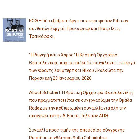
ΚΟΘ – δύο εξαίρετα έργα των κορυφαίων Ρώσων
συνθετών Σεργκέι Προκόφιεφ και Πιοτρ Ίλιτς
Τσαϊκόφσκι,
”Η Λυγερή και ο Χάρος” Η Κρατική Ορχήστρα
Θεσσαλονίκης παρουσιάζει δύο συγκλονιστικά έργα
των Φραντς Σούμπερτ και Νίκου Σκαλκώτα την
Παρασκευή 23 Ιανουαρίου 2026
About Schubert: Η Κρατική Ορχήστρα Θεσσαλονίκης
που πραγματοποιείται σε συνεργασία με την Ομάδα
Rodez με την καθιερωμένη συναυλία για όλη την
οικογένεια στην Αίθουσα Τελετών ΑΠΘ
Συναυλία προς τιμήν της σπουδαίας σύγχρονης
Ρωσίδας συνθέτριας Sofia Gubaidulina