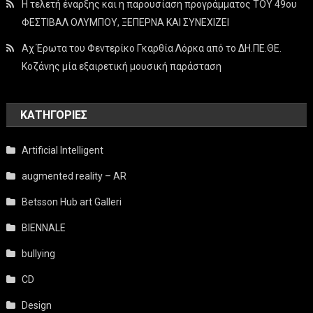
Η τελετή έναρξης και η παρουσίαση προγράμματος ΤΟΥ 49ου
ΦΕΣΤΙΒΑΛ ΟΛΥΜΠΟΥ, ΞΕΠΕΡΝΑ ΚΑΙ ΣΥΝΕΧΙΖΕΙ
Αχ Έρωτα του Φεντερίκο Γκαρθία Λόρκα από το ΔΗ.ΠΕ.ΘΕ.
Κοζάνης μία εξαιρετική μουσική παράσταση
KΑΤΗΓΟΡΊΕΣ
Artificial Intelligent
augmented reality – AR
Betsson Hub art Galleri
BIENNALE
bullying
CD
Design