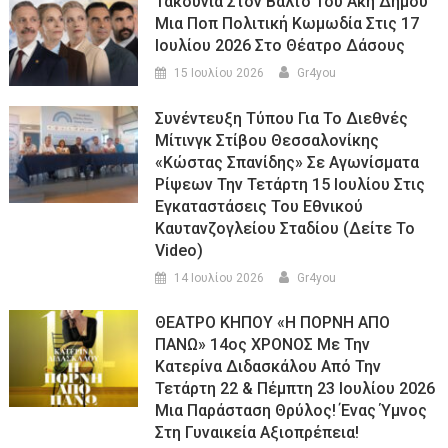
Τακούνια Στον Βάλτο Του Άκη Δήμου
Μια Ποπ Πολιτική Κωμωδία Στις 17
Ιουλίου 2026 Στο Θέατρο Δάσους
15 Ιουλίου 2026
Gr4you
Συνέντευξη Τύπου Για Το Διεθνές
Μίτινγκ Στίβου Θεσσαλονίκης
«Κώστας Σπανίδης» Σε Αγωνίσματα
Ρίψεων Την Τετάρτη 15 Ιουλίου Στις
Εγκαταστάσεις Του Εθνικού
Καυτανζογλείου Σταδίου (Δείτε Το
Video)
14 Ιουλίου 2026
Gr4you
ΘΕΑΤΡΟ ΚΗΠΟΥ «Η ΠΟΡΝΗ ΑΠΟ
ΠΑΝΩ» 14ος ΧΡΟΝΟΣ Με Την
Κατερίνα Διδασκάλου Από Την
Τετάρτη 22 & Πέμπτη 23 Ιουλίου 2026
Μια Παράσταση Θρύλος! Ένας Ύμνος
Στη Γυναικεία Αξιοπρέπεια!