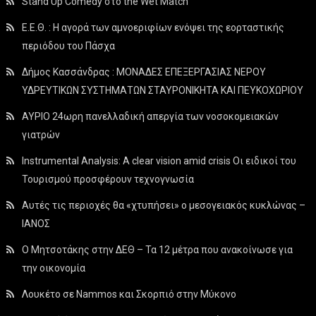
Stand Up Comedy στο the Wet Match
Ε.Ε.Θ. : Η αγορά των αμνοεριφίων ενόψει της εορταστικής
περιόδου του Πάσχα
Δήμος Κασσάνδρας : ΜΟΝΑΔΕΣ ΕΠΕΞΕΡΓΑΣΙΑΣ ΝΕΡΟΥ
ΥΔΡΕΥΤΙΚΩΝ ΣΥΣΤΗΜΑΤΩΝ ΣΤΑΥΡΟΝΙΚΗΤΑ ΚΑΙ ΠΕΥΚΟΧΩΡΙΟΥ
ΑΥΡΙΟ 24ωρη πανελλαδική απεργία των νοσοκομειακών
γιατρών
Instrumental Analysis: A clear vision amid crisis Οι ειδικοί του
Τουρισμού προσφέρουν τεχνογνωσία
Αυτές τις περιοχές θα «χτυπήσει» ο μεσογειακός κυκλώνας –
ΙΑΝΟΣ
Ο Μητσοτάκης στην ΔΕΘ – Τα 12 μέτρα που ανακοίνωσε για
την οικονομία
Λουκέτο σε Nammos και Σκορπιό στην Μύκονο