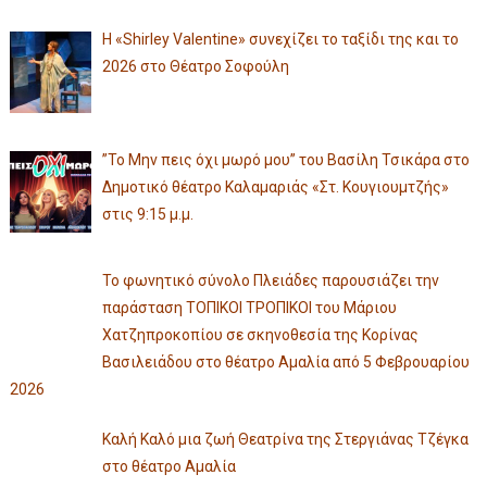
Η «Shirley Valentine» συνεχίζει το ταξίδι της και το
2026 στο Θέατρο Σοφούλη
”Το Μην πεις όχι μωρό μου” του Βασίλη Τσικάρα στο
Δημοτικό θέατρο Καλαμαριάς «Στ. Κουγιουμτζής»
στις 9:15 μ.μ.
Το φωνητικό σύνολο Πλειάδες παρουσιάζει την
παράσταση ΤΟΠΙΚΟΙ ΤΡΟΠΙΚΟΙ του Μάριου
Χατζηπροκοπίου σε σκηνοθεσία της Κορίνας
Βασιλειάδου στο θέατρο Αμαλία από 5 Φεβρουαρίου
2026
Καλή Καλό μια ζωή Θεατρίνα της Στεργιάνας Τζέγκα
στο θέατρο Αμαλία