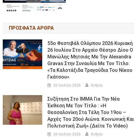
ΠΡΟΣΦΑΤΑ ΑΡΘΡΑ
55ο Φεστιβάλ Ολύμπου 2026 Κυριακή
26 Ιουλίου Στο Αρχαίο Θέατρο Δίου Ο
Μανώλης Μητσιάς Με Την Alexandra
Gravas Στην Συναυλία Με Τον Τίτλο:
«τα Καλοτάξιδα Τραγούδια Του Νίκου
Γκάτσου»
26 Ιουλίου 2026
Gr4you
Συζήτηση Στο ΙΜΜΑ Για Την Νέα
Έκθεση Με Τον Τίτλο : «Η
Θεσσαλονίκη Στα Τέλη Του 19ου –
Αρχές Του 20ού Αιώνα: Κοινωνική Και
Πολιτιστική Ζωή».(Δείτε Το Video)
26 Ιουλίου 2026
Gr4you