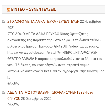
ΒΙΝΤΕΟ – ΣΥΝΕΝΤΕΥΞΕΙΣ
ΣΤΟ ΛΟΦΟ ΜΕ ΤΑ ΑΛΙΚΑ ΠΕΥΚΑ - ΣΥΝΕΝΤΕΥΞΗ
22 Νοεμβρίου
2021
ΣΤΟ ΛΟΦΟ ΜΕ ΤΑ ΑΛΙΚΑ ΠΕΥΚΑΟ Νίκος Ορτετζάτος
σκηνοθέτης της παράστασης - στο λόφο με τα άλυκα πεύκα -
μιλάει στον Γρηγόρη Γρηγορά - GR4YOU . Video παράστασης:
https://www.youtube.com/watch?v=HfEPQ... Η ΠΑΡΑΣΤΑΣΗ
ΘΕΑΤΡΟ ΑΜΑΛΙΑ Η παράσταση ακολουθώντας τα βήματα του
νέου Τζιάκοπο, που τον οδηγούν ανεπιστρεπτί σε μια
λυτρωτική αυτοκτονία, θέλει να σκιαγραφήσει την εικόνα μιας
[…]
ΘΑΛΕΙΑ
ΑΔΕΙΑ ΠΙΑΤΑ 2 ΤΟΥ ΒΑΣΙΛΗ ΤΣΙΚΑΡΑ - ΣΥΝΕΝΤΕΥΞΗ στο
GR4YOU
28 Οκτωβρίου 2020
ΘΑΛΕΙΑ