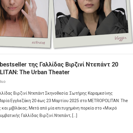
stseller της Γαλλίδας Βιρζινί Ντεπάντ 20
ITAN: The Urban Theater
λιο
λλίδας Βιρζινί Ντεπάντ Σκηνοθεσία: Σωτήρης Καραμεσίνης
Μαρία Εγγλεζάκη 20 έως 23 Μαρτίου 2025 στο METROPOLITAN: The
ς και μ@λάκας; Μετά από μία επιτυχημένη πορεία στο «Μικρό
υμβατικής Γαλλίδας Βιρζινί Ντεπάντ, […]