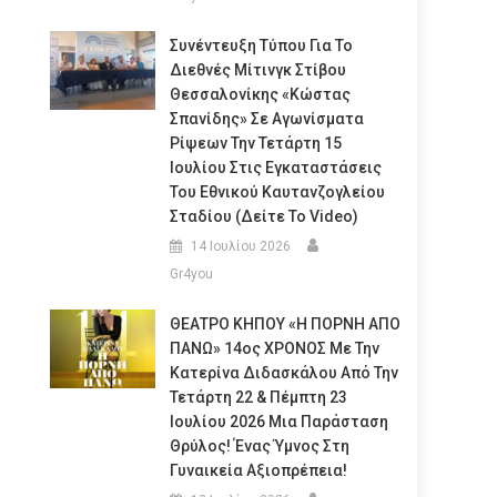
Συνέντευξη Τύπου Για Το
Διεθνές Μίτινγκ Στίβου
Θεσσαλονίκης «Κώστας
Σπανίδης» Σε Αγωνίσματα
Ρίψεων Την Τετάρτη 15
Ιουλίου Στις Εγκαταστάσεις
Του Εθνικού Καυτανζογλείου
Σταδίου (Δείτε Το Video)
14 Ιουλίου 2026
Gr4you
ΘΕΑΤΡΟ ΚΗΠΟΥ «Η ΠΟΡΝΗ ΑΠΟ
ΠΑΝΩ» 14ος ΧΡΟΝΟΣ Με Την
Κατερίνα Διδασκάλου Από Την
Τετάρτη 22 & Πέμπτη 23
Ιουλίου 2026 Μια Παράσταση
Θρύλος! Ένας Ύμνος Στη
Γυναικεία Αξιοπρέπεια!