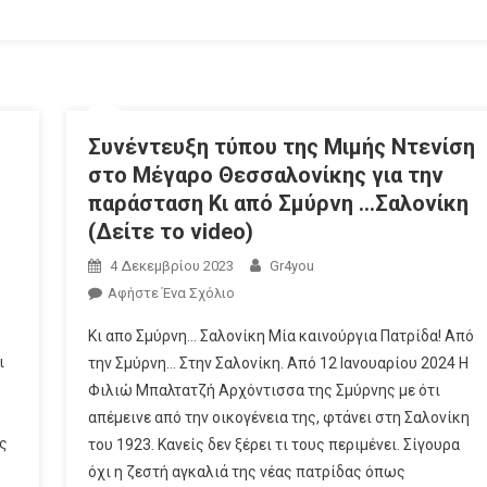
Συνέντευξη τύπου της Μιμής Ντενίση
στο Μέγαρο Θεσσαλονίκης για την
παράσταση Κι από Σμύρνη …Σαλονίκη
(Δείτε το video)
4 Δεκεμβρίου 2023
Gr4you
Αφήστε Ένα Σχόλιο
Κι απο Σμύρνη… Σαλονίκη Μία καινούργια Πατρίδα! Από
ι
την Σμύρνη… Στην Σαλονίκη. Από 12 Ιανουαρίου 2024 Η
Φιλιώ Μπαλτατζή Αρχόντισσα της Σμύρνης με ότι
απέμεινε από την οικογένεια της, φτάνει στη Σαλονίκη
ίς
του 1923. Κανείς δεν ξέρει τι τους περιμένει. Σίγουρα
όχι η ζεστή αγκαλιά της νέας πατρίδας όπως