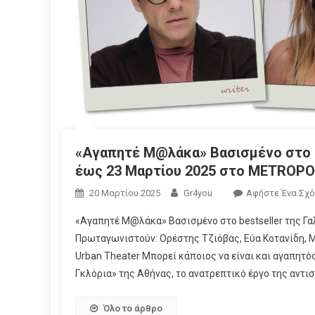
«Αγαπητέ Μ@λάκα» Βασισμένο στο be
έως 23 Μαρτίου 2025 στο METROPOL
20 Μαρτίου 2025
Gr4you
Αφήστε Ένα Σχό
«Αγαπητέ Μ@λάκα» Βασισμένο στο bestseller της Γα
Πρωταγωνιστούν: Ορέστης Τζιόβας, Εύα Κοτανίδη, 
Urban Theater Μπορεί κάποιος να είναι και αγαπητό
Γκλόρια» της Αθήνας, το ανατρεπτικό έργο της αντισ
Όλο το άρθρο