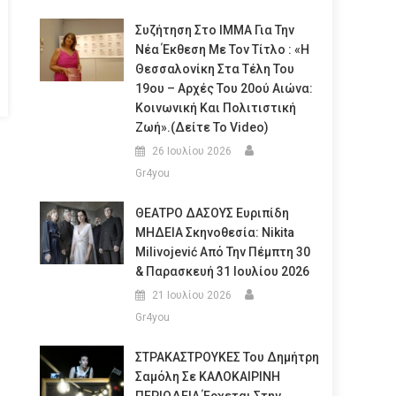
Συζήτηση Στο ΙΜΜΑ Για Την
Νέα Έκθεση Με Τον Τίτλο : «Η
Θεσσαλονίκη Στα Τέλη Του
19ου – Αρχές Του 20ού Αιώνα:
Κοινωνική Και Πολιτιστική
Ζωή».(Δείτε Το Video)
26 Ιουλίου 2026
Gr4you
ΘΕΑΤΡΟ ΔΑΣΟΥΣ Ευριπίδη
ΜΗΔΕΙΑ Σκηνοθεσία: Nikita
Milivojević Από Την Πέμπτη 30
& Παρασκευή 31 Ιουλίου 2026
21 Ιουλίου 2026
Gr4you
ΣΤΡΑΚΑΣΤΡΟΥΚΕΣ Του Δημήτρη
Σαμόλη Σε ΚΑΛΟΚΑΙΡΙΝΗ