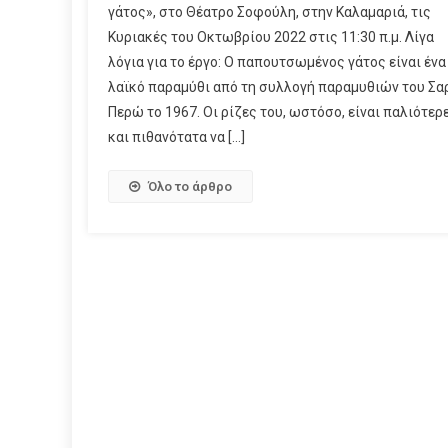
γάτος», στο Θέατρο Σοφούλη, στην Καλαμαριά, τις
Κυριακές του Οκτωβρίου 2022 στις 11:30 π.μ. Λίγα
λόγια για το έργο: Ο παπουτσωμένος γάτος είναι ένα
λαϊκό παραμύθι από τη συλλογή παραμυθιών του Σα
Περώ το 1967. Οι ρίζες του, ωστόσο, είναι παλιότερ
και πιθανότατα να […]
Όλο το άρθρο