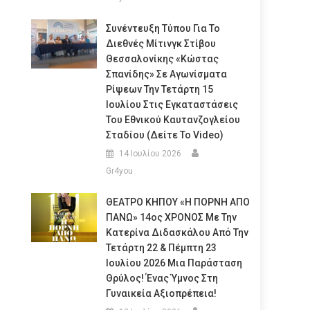
Συνέντευξη Τύπου Για Το
Διεθνές Μίτινγκ Στίβου
Θεσσαλονίκης «Κώστας
Σπανίδης» Σε Αγωνίσματα
Ρίψεων Την Τετάρτη 15
Ιουλίου Στις Εγκαταστάσεις
Του Εθνικού Καυτανζογλείου
Σταδίου (Δείτε Το Video)
14 Ιουλίου 2026
Gr4you
ΘΕΑΤΡΟ ΚΗΠΟΥ «Η ΠΟΡΝΗ ΑΠΟ
ΠΑΝΩ» 14ος ΧΡΟΝΟΣ Με Την
Κατερίνα Διδασκάλου Από Την
Τετάρτη 22 & Πέμπτη 23
Ιουλίου 2026 Μια Παράσταση
Θρύλος! Ένας Ύμνος Στη
Γυναικεία Αξιοπρέπεια!