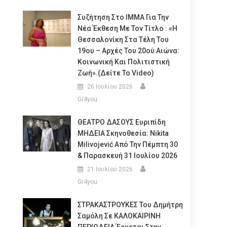
Συζήτηση Στο ΙΜΜΑ Για Την
Νέα Έκθεση Με Τον Τίτλο : «Η
Θεσσαλονίκη Στα Τέλη Του
19ου – Αρχές Του 20ού Αιώνα:
Κοινωνική Και Πολιτιστική
Ζωή».(Δείτε Το Video)
26 Ιουλίου 2026
Gr4you
ΘΕΑΤΡΟ ΔΑΣΟΥΣ Ευριπίδη
ΜΗΔΕΙΑ Σκηνοθεσία: Nikita
Milivojević Από Την Πέμπτη 30
& Παρασκευή 31 Ιουλίου 2026
21 Ιουλίου 2026
Gr4you
ΣΤΡΑΚΑΣΤΡΟΥΚΕΣ Του Δημήτρη
Σαμόλη Σε ΚΑΛΟΚΑΙΡΙΝΗ