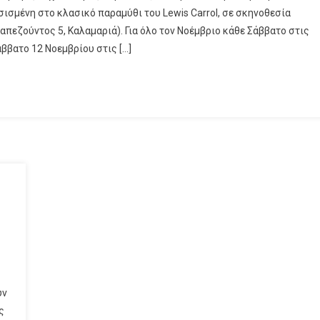
σμένη στο κλασικό παραμύθι του Lewis Carrol, σε σκηνοθεσία
εζούντος 5, Καλαμαριά). Για όλο τον Νοέμβριο κάθε Σάββατο στις
άββατο 12 Νοεμβρίου στις […]
υν
ς