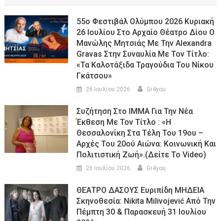
55ο Φεστιβάλ Ολύμπου 2026 Κυριακή
26 Ιουλίου Στο Αρχαίο Θέατρο Δίου Ο
Μανώλης Μητσιάς Με Την Alexandra
Gravas Στην Συναυλία Με Τον Τίτλο:
«τα Καλοτάξιδα Τραγούδια Του Νίκου
Γκάτσου»
26 Ιουλίου 2026
Gr4you
Συζήτηση Στο ΙΜΜΑ Για Την Νέα
Έκθεση Με Τον Τίτλο : «Η
Θεσσαλονίκη Στα Τέλη Του 19ου –
Αρχές Του 20ού Αιώνα: Κοινωνική Και
Πολιτιστική Ζωή».(Δείτε Το Video)
26 Ιουλίου 2026
Gr4you
ΘΕΑΤΡΟ ΔΑΣΟΥΣ Ευριπίδη ΜΗΔΕΙΑ
Σκηνοθεσία: Nikita Milivojević Από Την
Πέμπτη 30 & Παρασκευή 31 Ιουλίου