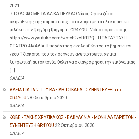
2021
ΣΤΟ ΛΟΦΟ ΜΕ ΤΑ ΑΛΙΚΑ ΠΕΥΚΑΟ Νίκος Ορτετζάτος
σκηνοθέτης της παράστασης - στο λόφο με τα άλυκα πεύκα -
μιλάει στον Γρηγόρη Γρηγορά - GR4YOU . Video παράστασης:
https://www.youtube.com/watch?v=HfEPQ... Η ΠΑΡΑΣΤΑΣΗ
ΘΕΑΤΡΟ ΑΜΑΛΙΑ Η παράσταση ακολουθώντας τα βήματα του
νέου Τζιάκοπο, που τον οδηγούν ανεπιστρεπτί σε μια
λυτρωτική αυτοκτονία, θέλει να σκιαγραφήσει την εικόνα μιας
[…]
ΘΑΛΕΙΑ
ΑΔΕΙΑ ΠΙΑΤΑ 2 ΤΟΥ ΒΑΣΙΛΗ ΤΣΙΚΑΡΑ - ΣΥΝΕΝΤΕΥΞΗ στο
GR4YOU
28 Οκτωβρίου 2020
ΘΑΛΕΙΑ
ΚΘΒΕ - ΤΑΚΗΣ ΧΡΥΣΙΚΑΚΟΣ - ΒΑΒΥΛΩΝΙΑ - ΜΟΝΗ ΛΑΖΑΡΙΣΤΩΝ -
ΣΥΝΕΝΤΕΥΞΗ GR4YOU
22 Οκτωβρίου 2020
ΘΑΛΕΙΑ