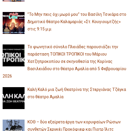
”Το Μην πεις όχι μωρό μου” του Βασίλη Τσικάρα στο
Δημοτικό θέατρο Καλαμαριάς «Στ. Κουγιουμτζής»
στις 9:15 μ.μ.
Το φωνητικό σύνολο Πλειάδες παρουσιάζει την
παράσταση ΤΟΠΙΚΟΙ ΤΡΟΠΙΚΟΙ του Μάριου
Χατζηπροκοπίου σε σκηνοθεσία της Κορίνας
Βασιλειάδου στο θέατρο Αμαλία από 5 Φεβρουαρίου
2026
Καλή Καλό μια ζωή Θεατρίνα της Στεργιάνας Τζέγκα
στο θέατρο Αμαλία
ΚΟΘ – δύο εξαίρετα έργα των κορυφαίων Ρώσων
συνθετών Σεργκέι Προκόφιεφ και Πιοτρ Ίλιτς