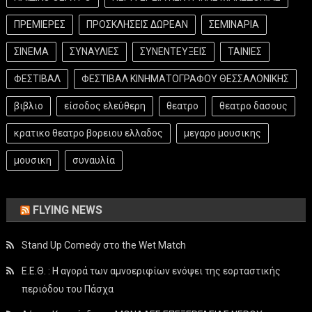
ΠΡΕΜΙΕΡΕΣ
ΠΡΟΣΚΛΗΣΕΙΣ ΔΩΡΕΑΝ
ΣΕΜΙΝΑΡΙΑ
ΣΙΝΕΜΑ
ΣΥΝΑΥΛΙΕΣ
ΣΥΝΕΝΤΕΥΞΕΙΣ
ΤΑΙΝΙΕΣ
ΦΕΣΤΙΒΑΛ
ΦΕΣΤΙΒΑΛ ΚΙΝΗΜΑΤΟΓΡΑΦΟΥ ΘΕΣΣΑΛΟΝΙΚΗΣ
βιβλιο
είσοδος ελεύθερη
θεατρο
θεατρο δασους
κρατικο θεατρο βορειου ελλαδος
μεγαρο μουσικης
μουσικη
συναυλία
FLYING NEWS
Stand Up Comedy στο the Wet Match
Ε.Ε.Θ. : Η αγορά των αμνοεριφίων ενόψει της εορταστικής
περιόδου του Πάσχα