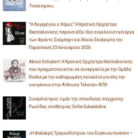
Τσαϊκόφσκι,
”Η Λυγερή και ο Χάρος” Η Κρατική Ορχήστρα
Θεσσαλονίκης παρουσιάζει δύο συγκλονιστικά έργα
των Φραντς Σούμπερτ και Νίκου Σκαλκώτα την
Παρασκευή 23 Ιανουαρίου 2026
About Schubert: Η Κρατική Ορχήστρα Θεσσαλονίκης
που πραγματοποιείται σε συνεργασία με την Ομάδα
Rodez με την καθιερωμένη συναυλία για όλη την
οικογένεια στην Αίθουσα Τελετών ΑΠΘ
Συναυλία προς τιμήν της σπουδαίας σύγχρονης
Ρωσίδας συνθέτριας Sofia Gubaidulina
«Η Φαλακρή Τραγουδίστρια» του Ευγένιου Ιονέσκο –