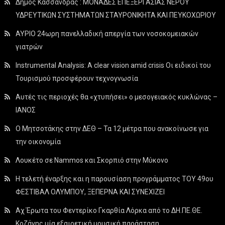
Δήμος Κασσάνδρας : ΜΟΝΑΔΕΣ ΕΠΕΞΕΡΓΑΣΙΑΣ ΝΕΡΟΥ
ΥΔΡΕΥΤΙΚΩΝ ΣΥΣΤΗΜΑΤΩΝ ΣΤΑΥΡΟΝΙΚΗΤΑ ΚΑΙ ΠΕΥΚΟΧΩΡΙΟΥ
ΑΥΡΙΟ 24ωρη πανελλαδική απεργία των νοσοκομειακών
γιατρών
Instrumental Analysis: A clear vision amid crisis Οι ειδικοί του
Τουρισμού προσφέρουν τεχνογνωσία
Αυτές τις περιοχές θα «χτυπήσει» ο μεσογειακός κυκλώνας –
ΙΑΝΟΣ
Ο Μητσοτάκης στην ΔΕΘ – Τα 12 μέτρα που ανακοίνωσε για
την οικονομία
Λουκέτο σε Nammos και Σκορπιό στην Μύκονο
Η τελετή έναρξης και η παρουσίαση προγράμματος ΤΟΥ 49ου
ΦΕΣΤΙΒΑΛ ΟΛΥΜΠΟΥ, ΞΕΠΕΡΝΑ ΚΑΙ ΣΥΝΕΧΙΖΕΙ
Αχ Έρωτα του Φεντερίκο Γκαρθία Λόρκα από το ΔΗ.ΠΕ.ΘΕ.
Κοζάνης μία εξαιρετική μουσική παράσταση