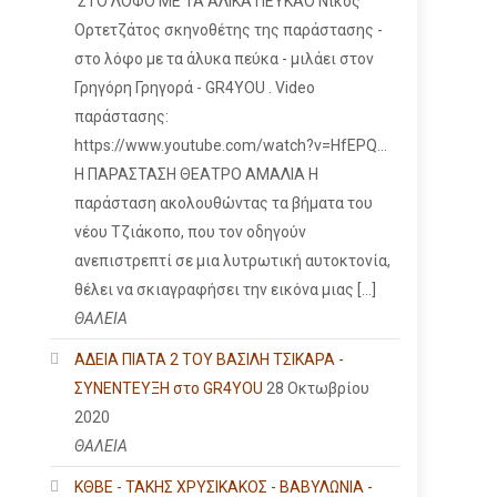
ΣΤΟ ΛΟΦΟ ΜΕ ΤΑ ΑΛΙΚΑ ΠΕΥΚΑΟ Νίκος
Ορτετζάτος σκηνοθέτης της παράστασης -
στο λόφο με τα άλυκα πεύκα - μιλάει στον
Γρηγόρη Γρηγορά - GR4YOU . Video
παράστασης:
https://www.youtube.com/watch?v=HfEPQ...
Η ΠΑΡΑΣΤΑΣΗ ΘΕΑΤΡΟ ΑΜΑΛΙΑ Η
παράσταση ακολουθώντας τα βήματα του
νέου Τζιάκοπο, που τον οδηγούν
ανεπιστρεπτί σε μια λυτρωτική αυτοκτονία,
θέλει να σκιαγραφήσει την εικόνα μιας […]
ΘΑΛΕΙΑ
ΑΔΕΙΑ ΠΙΑΤΑ 2 ΤΟΥ ΒΑΣΙΛΗ ΤΣΙΚΑΡΑ -
ΣΥΝΕΝΤΕΥΞΗ στο GR4YOU
28 Οκτωβρίου
2020
ΘΑΛΕΙΑ
ΚΘΒΕ - ΤΑΚΗΣ ΧΡΥΣΙΚΑΚΟΣ - ΒΑΒΥΛΩΝΙΑ -