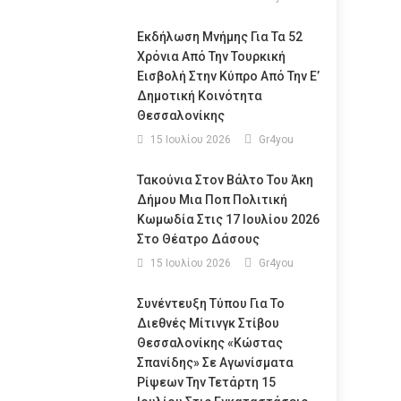
Εκδήλωση Μνήμης Για Τα 52
Χρόνια Από Την Τουρκική
Εισβολή Στην Κύπρο Από Την Ε’
Δημοτική Κοινότητα
Θεσσαλονίκης
15 Ιουλίου 2026
Gr4you
Τακούνια Στον Βάλτο Του Άκη
Δήμου Μια Ποπ Πολιτική
Κωμωδία Στις 17 Ιουλίου 2026
Στο Θέατρο Δάσους
15 Ιουλίου 2026
Gr4you
Συνέντευξη Τύπου Για Το
Διεθνές Μίτινγκ Στίβου
Θεσσαλονίκης «Κώστας
Σπανίδης» Σε Αγωνίσματα
Ρίψεων Την Τετάρτη 15