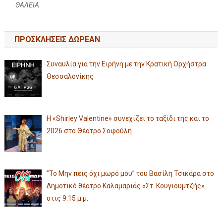
ΘΑΛΕΙΑ
ΠΡΟΣΚΛΗΣΕΙΣ ΔΩΡΕΑΝ
Συναυλία για την Ειρήνη με την Κρατική Ορχήστρα
Θεσσαλονίκης
Η «Shirley Valentine» συνεχίζει το ταξίδι της και το
2026 στο Θέατρο Σοφούλη
”Το Μην πεις όχι μωρό μου” του Βασίλη Τσικάρα στο
Δημοτικό θέατρο Καλαμαριάς «Στ. Κουγιουμτζής»
στις 9:15 μ.μ.