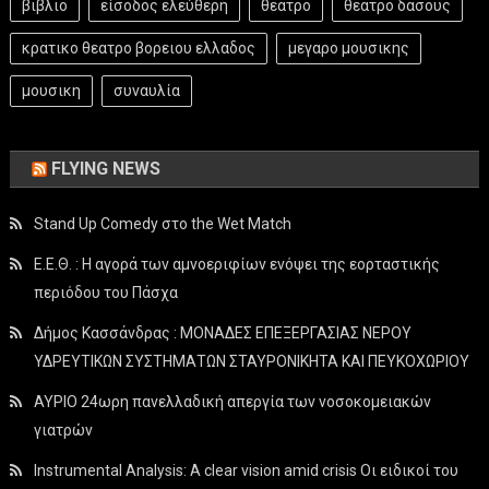
βιβλιο
είσοδος ελεύθερη
θεατρο
θεατρο δασους
κρατικο θεατρο βορειου ελλαδος
μεγαρο μουσικης
μουσικη
συναυλία
FLYING NEWS
Stand Up Comedy στο the Wet Match
Ε.Ε.Θ. : Η αγορά των αμνοεριφίων ενόψει της εορταστικής
περιόδου του Πάσχα
Δήμος Κασσάνδρας : ΜΟΝΑΔΕΣ ΕΠΕΞΕΡΓΑΣΙΑΣ ΝΕΡΟΥ
ΥΔΡΕΥΤΙΚΩΝ ΣΥΣΤΗΜΑΤΩΝ ΣΤΑΥΡΟΝΙΚΗΤΑ ΚΑΙ ΠΕΥΚΟΧΩΡΙΟΥ
ΑΥΡΙΟ 24ωρη πανελλαδική απεργία των νοσοκομειακών
γιατρών
Instrumental Analysis: A clear vision amid crisis Οι ειδικοί του