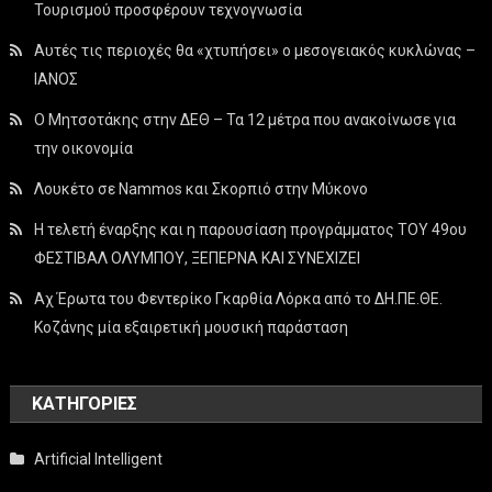
Τουρισμού προσφέρουν τεχνογνωσία
Αυτές τις περιοχές θα «χτυπήσει» ο μεσογειακός κυκλώνας –
ΙΑΝΟΣ
Ο Μητσοτάκης στην ΔΕΘ – Τα 12 μέτρα που ανακοίνωσε για
την οικονομία
Λουκέτο σε Nammos και Σκορπιό στην Μύκονο
Η τελετή έναρξης και η παρουσίαση προγράμματος ΤΟΥ 49ου
ΦΕΣΤΙΒΑΛ ΟΛΥΜΠΟΥ, ΞΕΠΕΡΝΑ ΚΑΙ ΣΥΝΕΧΙΖΕΙ
Αχ Έρωτα του Φεντερίκο Γκαρθία Λόρκα από το ΔΗ.ΠΕ.ΘΕ.
Κοζάνης μία εξαιρετική μουσική παράσταση
KΑΤΗΓΟΡΊΕΣ
Artificial Intelligent