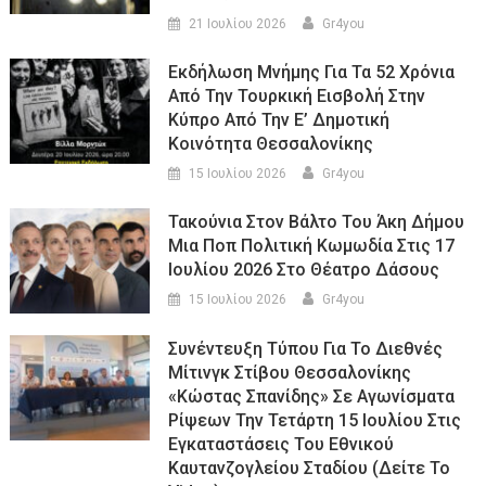
21 Ιουλίου 2026
Gr4you
Εκδήλωση Μνήμης Για Τα 52 Χρόνια
Από Την Τουρκική Εισβολή Στην
Κύπρο Από Την Ε’ Δημοτική
Κοινότητα Θεσσαλονίκης
15 Ιουλίου 2026
Gr4you
Τακούνια Στον Βάλτο Του Άκη Δήμου
Μια Ποπ Πολιτική Κωμωδία Στις 17
Ιουλίου 2026 Στο Θέατρο Δάσους
15 Ιουλίου 2026
Gr4you
Συνέντευξη Τύπου Για Το Διεθνές
Μίτινγκ Στίβου Θεσσαλονίκης
«Κώστας Σπανίδης» Σε Αγωνίσματα
Ρίψεων Την Τετάρτη 15 Ιουλίου Στις
Εγκαταστάσεις Του Εθνικού
Καυτανζογλείου Σταδίου (Δείτε Το