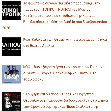
Το φωνητικό σύνολο Πλειάδες παρουσιάζει την
παράσταση ΤΟΠΙΚΟΙ ΤΡΟΠΙΚΟΙ του Μάριου
Χατζηπροκοπίου σε σκηνοθεσία της Κορίνας
Βασιλειάδου στο θέατρο Αμαλία από 5 Φεβρουαρίου
2026
Καλή Καλό μια ζωή Θεατρίνα της Στεργιάνας Τζέγκα
στο θέατρο Αμαλία
ΚΟΘ – δύο εξαίρετα έργα των κορυφαίων Ρώσων
συνθετών Σεργκέι Προκόφιεφ και Πιοτρ Ίλιτς
Τσαϊκόφσκι,
”Η Λυγερή και ο Χάρος” Η Κρατική Ορχήστρα
Θεσσαλονίκης παρουσιάζει δύο συγκλονιστικά έργα
των Φραντς Σούμπερτ και Νίκου Σκαλκώτα την